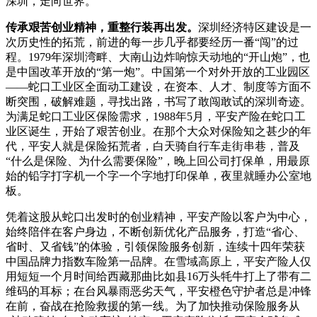
深圳，走向世界。
传承艰苦创业精神，重整行装再出发。
深圳经济特区建设是一
次历史性的拓荒，前进的每一步几乎都要经历一番“闯”的过
程。1979年深圳湾畔、大南山边炸响惊天动地的“开山炮”，也
是中国改革开放的“第一炮”。中国第一个对外开放的工业园区
——蛇口工业区全面动工建设，在资本、人才、制度等方面不
断突围，破解难题，寻找出路，书写了敢闯敢试的深圳奇迹。
为满足蛇口工业区保险需求，1988年5月，平安产险在蛇口工
业区诞生，开始了艰苦创业。在那个大众对保险知之甚少的年
代，平安人就是保险拓荒者，白天骑自行车走街串巷，普及
“什么是保险、为什么需要保险”，晚上回公司打保单，用最原
始的铅字打字机一个字一个字地打印保单，夜里就睡办公室地
板。
凭着这股从蛇口出发时的创业精神，平安产险以客户为中心，
始终陪伴在客户身边，不断创新优化产品服务，打造“省心、
省时、又省钱”的体验，引领保险服务创新，连续十四年荣获
中国品牌力指数车险第一品牌。在雪域高原上，平安产险人仅
用短短一个月时间给西藏那曲比如县16万头牦牛打上了带有二
维码的耳标；在台风暴雨恶劣天气，平安橙色守护者总是冲锋
在前，奋战在抢险救援的第一线。为了加快推动保险服务从