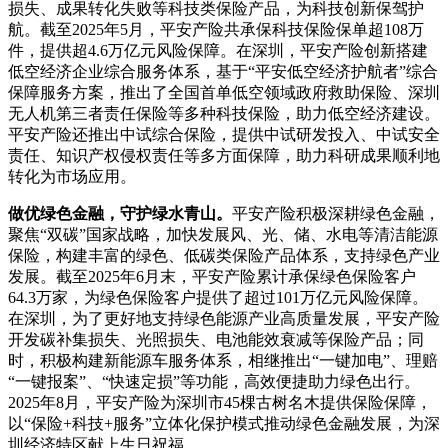
损失、成果转化失败等科技类保险产品，为科技创新保驾护
航。截至2025年5月，平安产险共承保科技保险保单超108万
件，提供超4.6万亿元风险保障。在深圳，平安产险创新搭建
低空经济企业综合服务体系，基于“平安低空经济护航者”综合
保障服务方案，推出了全国首单低空领域政府救助保险、深圳
无人机第三者责任保险等多种科技保险，助力低空经济建设。
平安产险还推出中试综合保险，提供中试研发投入、中试安全
责任、知识产权侵权责任等多方面保障，助力科研成果顺利地
转化为市场应用。
做优绿色金融，守护绿水青山。
平安产险积极深耕绿色金融，
聚焦“双碳”国家战略，加快发展风、光、储、水电等清洁能源
保险，构建丰富的绿色、低碳类保险产品体系，支持绿色产业
发展。截至2025年6月末，平安产险累计承保绿色保险客户
64.3万家，为绿色保险客户提供了超过101万亿元风险保障。
在深圳，为了更好地支持绿色能源产业高质量发展，平安产险
开发碳补集损失、光照损失、电池能效衰减等保险产品；同
时，积极构建新能源车服务体系，相继推出“一键加电”、理赔
“一键报案”、“快速定损”等功能，高效便捷助力绿色出行。
2025年8月，平安产险为深圳市45棵古树名木提供保险保障，
以“保险+科技+服务”立体化保护模式推动绿色金融发展，为深
圳经济特区献上生日祝福。