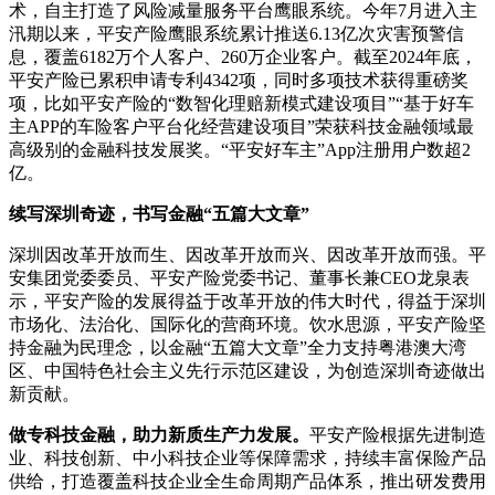
术，自主打造了风险减量服务平台鹰眼系统。今年7月进入主
汛期以来，平安产险鹰眼系统累计推送6.13亿次灾害预警信
息，覆盖6182万个人客户、260万企业客户。截至2024年底，
平安产险已累积申请专利4342项，同时多项技术获得重磅奖
项，比如平安产险的“数智化理赔新模式建设项目”“基于好车
主APP的车险客户平台化经营建设项目”荣获科技金融领域最
高级别的金融科技发展奖。“平安好车主”App注册用户数超2
亿。
续写深圳奇迹，书写金融“五篇大文章”
深圳因改革开放而生、因改革开放而兴、因改革开放而强。平
安集团党委委员、平安产险党委书记、董事长兼CEO龙泉表
示，平安产险的发展得益于改革开放的伟大时代，得益于深圳
市场化、法治化、国际化的营商环境。饮水思源，平安产险坚
持金融为民理念，以金融“五篇大文章”全力支持粤港澳大湾
区、中国特色社会主义先行示范区建设，为创造深圳奇迹做出
新贡献。
做专科技金融，助力新质生产力发展。
平安产险根据先进制造
业、科技创新、中小科技企业等保障需求，持续丰富保险产品
供给，打造覆盖科技企业全生命周期产品体系，推出研发费用