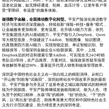
御意外风险能力；同时，平安产险在深圳的各营业网点均配置
适老化设施，如无障碍通道、轮椅、血压计等，让老年客户享
受“零障碍、有温度”的服务体验。
做强数字金融，全面推动数字化转型。
平安产险深化推进数字
经济与实体经济深度融合，持续创新“保险+科技+服务”模式，
让金融服务更加精准、更有温度。在升级AI能力方面，依托
平安集团强大的AI基础能力，平安产险引入DeepSeek、Qwen
等大模型底座，升级建设了AskBob、智能图像、知识图谱、
仿真预测四方面AI能力，实现智能定损、单证智能识别、智
能核保等，引领深圳金融企业AI创新探索。其中，上线
DeepSeek后的对话和搜索引擎AskBob，可实现全天24小时销
售队伍0等待，在产品推荐、方案对比、核保政策答疑等场景
有效解答率超过90%，显著提升代理人销售和核保管理效率。
深圳是中国特色社会主义在一张白纸上的精彩演绎。从蛇口
“开山炮”到前海“试验田”，深圳始终站在中国改革开放的最前
沿。平安产险参与并见证了这座奇迹之城以敢闯敢试的精神持
续为中国探路。平安产险将继续发扬敢闯敢试、敢为人先、埋
头苦干的蛇口精神，永葆“闯”的精神、“创”的劲头、“干”的作
风，以“再出发”的姿态，助推粤港澳大湾区和中国特色社会主
义先行示范区建设，助力缔造更大的深圳奇迹。