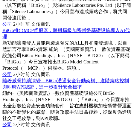
（以下簡稱「BitGo」）與Silence Laboratories Pte. Ltd（以下簡
稱「Silence Laboratories」）今日宣布達成策略合作，將共同
開發適用於...
公司
2小时前
文传商讯
BitGo推出MCP伺服器，將機構級加密貨幣基礎設施導入AI代
理
新功能讓開發人員能夠透過領先的AI工具和開發環境，以自
然語言存取BitGo資源 紐約–（美國商業資訊）–數位資產基礎
設施公司BitGo Holdings， Inc.（NYSE：BTGO）（以下簡稱
「BitGo」）今日宣布推出BitGo Model Context
Protocol（「MCP」）伺服器。這項...
公司
2小时前
文传商讯
隨著威脅持續演變，BitGo透過安全行動架構、進階策略控制
與即時API認證，進一步提升安全標準
紐約–（美國商業資訊）–數位資產基礎設施公司BitGo
Holdings， Inc.（NYSE： BTGO）（「BitGo」）今日宣布推
出全新數位資產安全功能套件，旨在應對機構加密貨幣營運面
臨的不斷變化的威脅。隨著攻擊手法日益複雜，從深度偽造與
社交工程攻擊，到API欺騙...
公司
2小时前
文传商讯