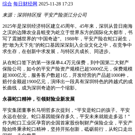
综合
每日财经网
2025-11-28 17:23
来源：深圳特区报 平安产险浙江分公司
2025年是深圳经济特区建立45周年。45年来，深圳从昔日南海
之滨的边陲农业县蜕变为屹立于世界东方的国际化大都市，书
写了震撼世界的“中国奇迹”。1988年，平安产险在蛇口诞生，
把“敢为天下先”的蛇口基因深深刻入企业文化之中，在竞争中
求生存，在创新中求发展，与特区共成长、同进步。
从在蛇口签下的第一张保单4.4万元保费，到中国第二大财产
保险公司，如今的平安产险资产规模已超5000亿元，保费规模
超3000亿元，服务客户数超1亿，开发经营的产品超1000种，
赔付金额超1900亿元，演绎出一段具有深圳特色的跨越式的成
长曲线，成为深圳奇迹的一个缩影。
永葆蛇口精神，引领财险业新发展
平安集团董事长马明哲多次提到，“平安是蛇口的孩子。平安
永远在创业。蛇口基因能保存多久，平安未来就能走多远！”
作为蛇口工业区孕育的全国首家股份制财产保险企业，平安产
险始终秉承蛇口精神，坚持开拓创新，砥砺前行，从蛇口走出