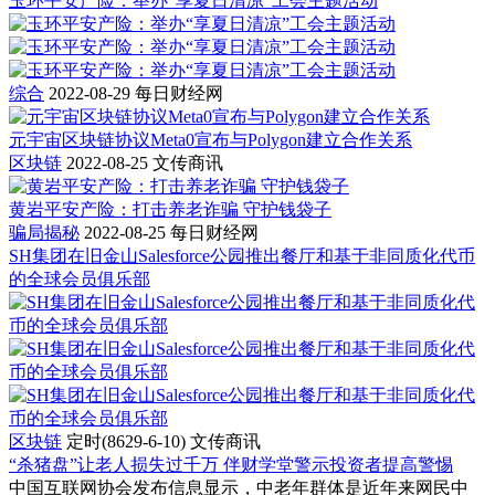
玉环平安产险：举办“享夏日清凉”工会主题活动
综合
2022-08-29
每日财经网
元宇宙区块链协议Meta0宣布与Polygon建立合作关系
区块链
2022-08-25
文传商讯
黄岩平安产险：打击养老诈骗 守护钱袋子
骗局揭秘
2022-08-25
每日财经网
SH集团在旧金山Salesforce公园推出餐厅和基于非同质化代币
的全球会员俱乐部
区块链
定时(8629-6-10)
文传商讯
“杀猪盘”让老人损失过千万 伴财学堂警示投资者提高警惕
中国互联网协会发布信息显示，中老年群体是近年来网民中