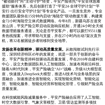
“被动赔付”向“主动守护”转变，平安产险依托“平安全球急难
援助”服务体系，先后创新打造了“平安24·全球守护计划”“平
安行·出行安全守护计划”等专业化产品。一旦发生意外，专业
救援团队最快在15分钟内启动“海陆空”联动救援方案，构建黄
金72小时海陆空立体式救援网络。今年8月，新疆乌苏古道突
发山洪，平安产险立即启动应急响应机制，开通24小时全天候
救援理赔服务通道，无论是否平安客户，都可以拨打95511服
务热线报案，寻求帮助与支援，并在27小时内出动7架次直升
机，将32名被困徒步者转移到安全地带。
发扬改革创新精神，驱动高质量发展。
从敢闯敢试到先行示
范，深圳经济特区45年的发展史，就是一部关于创新的奋斗
史。平安产险坚持科技驱动高质量发展，早在2016年自建科技
中心，设立大数据团队和人工智能团队，加速布局前沿科技。
随着AI时代到来，平安产险确立“AI+”战略，升级AI大模型底
座，快速接入DeepSeek大模型，推进AI技术与业务场景的深
度融合，加速推进全面智能化，实现智能化营销、智能化运
营、智能化服务、智能化经营和智能化管理，引领财产险业高
质量发展。
在科技赋能风险减量服务中，平安产险融合应用了人工智能、
时空大数据引擎、气象灾害模型、卫星/雷达监测等多项技