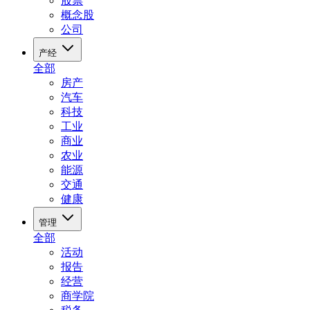
股票
概念股
公司
产经
全部
房产
汽车
科技
工业
商业
农业
能源
交通
健康
管理
全部
活动
报告
经营
商学院