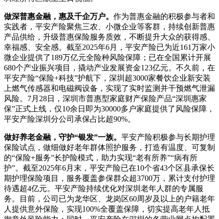
做深普惠金融，惠及千企万户。
作为普惠金融的积极参与者和
实践者，平安产险聚焦三农、小微企业等客群，持续创新普惠
产品供给，升级普惠保险服务质效，不断提升大众的获得感、
幸福感、安全感。截至2025年6月，平安产险已为近161万家小
微企业提供了189万亿元全险种风险保障；已在全国累计开展
680个产业振兴项目，撬动产业发展资金123亿元。不久前，在
平安产险“保险+科技”护航下，深圳超3000家餐饮企业新安装
上燃气传感器和电磁阀设备，实现了实时监测并干预燃气泄漏
风险。7月28日，深圳市普惠型家庭财产保险产品“深圳惠家
保”正式上线，仅10余日即为30000多户家庭提供了风险保障，
平安产险深圳分公司承保占比超90%。
做好养老金融，守护“银发”一族。
平安产险积极参与长期护理
保险试点，做细做好老年群体照护服务，打造有温度、可复制
的“保险+服务”长护险模式，助力实现“老有所养”“病有所
护”。截至2025年6月末，平安产险已在10个省43个区县承保长
期护理保险项目，服务覆盖参保群众超3700万，累计支付护理
待遇超4亿元。平安产险持续优化对深圳老年人群的专属服
务。目前，公司已为龙华区、龙岗区60周岁及以上的户籍老年
人提供意外保险，实现100%全覆盖保障，切实提高老年人抵