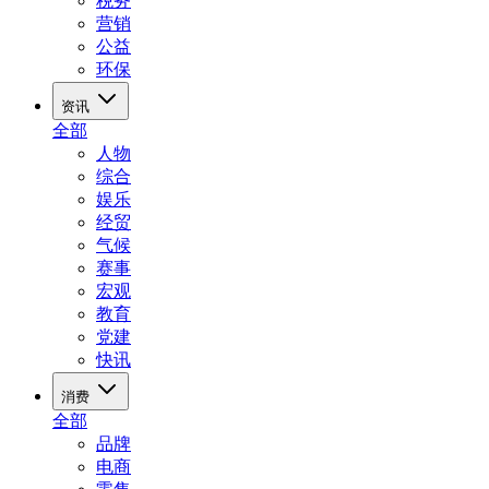
税务
营销
公益
环保
资讯
全部
人物
综合
娱乐
经贸
气候
赛事
宏观
教育
党建
快讯
消费
全部
品牌
电商