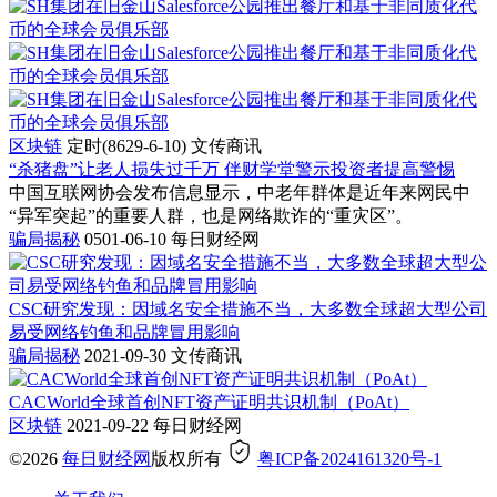
区块链
定时(8629-6-10)
文传商讯
“杀猪盘”让老人损失过千万 伴财学堂警示投资者提高警惕
中国互联网协会发布信息显示，中老年群体是近年来网民中
“异军突起”的重要人群，也是网络欺诈的“重灾区”。
骗局揭秘
0501-06-10
每日财经网
CSC研究发现：因域名安全措施不当，大多数全球超大型公司
易受网络钓鱼和品牌冒用影响
骗局揭秘
2021-09-30
文传商讯
CACWorld全球首创NFT资产证明共识机制（PoAt）
区块链
2021-09-22
每日财经网
©2026
每日财经网
版权所有
粤ICP备2024161320号-1