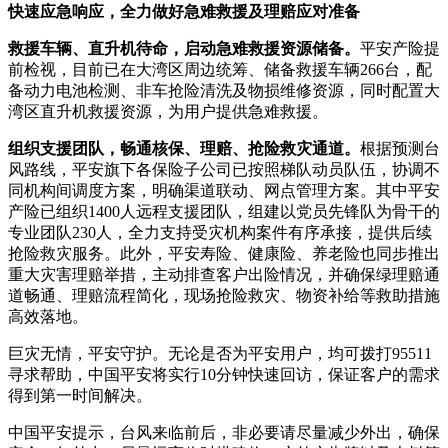
快速应急响应，全力做好急难救援及理赔应对准备
救援车辆、直升机待命，启动急难救援资源储备。
平安产险提
前检视，目前已在大湾区周边统筹、储备救援车辆266台，配
备动力电池检测、非车抢险清洗及物损维修资源，同时配置大
湾区直升机救援资源，为用户提供急难救援。
组织支援团队，畅通核保、理赔、抢险救灾通道。
根据预测台
风路线，平安旗下各保险子公司已按照梯队动员队伍，协调不
同机构间调度方案，明确渠道联动、网点管理方案。其中平安
产险已组织1400人远程支援团队，组建以党员先锋队为骨干的
专业团队230人，全力支持受灾机构案件有序承接，提供后续
抢险救灾服务。此外，平安寿险、健康险、养老险也同步推出
重大灾害理赔举措，主动排查客户出险情况，并确保绿理赔通
道畅通、理赔流程简化，现场抢险救灾、物资补给等救助措施
高效落地。
巨灾无情，平安守护。无论是否为平安用户，均可拨打95511
寻求帮助，中国平安将实行10分钟快速回访，保证客户的需求
得到第一时间解决。
中国平安提示，台风来临前后，非必要请尽量减少外出，确保