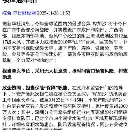
综合
每日财经网
2025-11-28 11:53
据新华社消息，今年全球范围内的最强台风“桦加沙”将于今日
在广东中西部沿海登陆，并将覆盖广东东部和南部、广西南
部、福建东南部等地。台风中心经过的附近海域或地区有12至
17级大风，其破坏力或接近2018年“山竹”台风。巨灾当前，中
国平安担当保险保障天职，旗下产险、寿险、健康险、养老
险、金服等多家公司快速协同，部署多项巨灾防御与应急响应
机制，全力应对“桦加沙”！
担当牵头单位，采用无人机巡查，抢时间窗口预警风险、排查
隐患
政企协同，担当保险“保障”职能。
在政府和监管部门的指导
下，平安产险此次担任潜在核心受灾区深圳“桦加沙”防汛防台
工作组组长单位。截至9月23日下午15时，平安产险提前72小
时向潜在受灾客户发送预警信息与防灾指引，累计覆盖超2000
万人次；其中，深圳分公司牵头组织行业内五家保险公司组建
专项排查队伍，已对全市59个易涝水淹“红点”区域开展现场摸
排，详细核查积水隐患点、防汛设施配备情况，同步在关键位