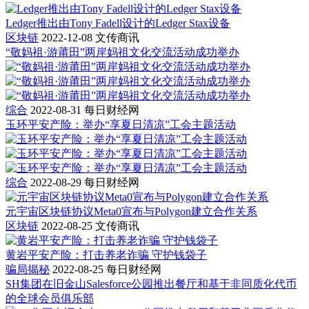
Ledger推出由Tony Fadell设计的Ledger Stax设备
区块链
2022-12-08
文传商讯
“敬妈祖·游莆田”两岸妈祖文化交流活动成功举办
综合
2022-08-31
每日财经网
玉环平安产险：举办“享夏日清凉”工会主题活动
综合
2022-08-29
每日财经网
元宇宙区块链协议Meta0宣布与Polygon建立合作关系
区块链
2022-08-25
文传商讯
黄岩平安产险：打击养老诈骗 守护钱袋子
骗局揭秘
2022-08-25
每日财经网
SH集团在旧金山Salesforce公园推出餐厅和基于非同质化代币
的全球会员俱乐部