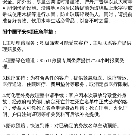
安全。如外出，尽量远离临时搭建物、户外广告牌以及大树等
可能倒伏的设施。沿海地区的居民请提前为玻璃贴上米字型胶
带或使用木板等进行加固，防止玻璃碎裂伤人。同时，请提前
准备好食物、饮用水等生活必需品，以备不时之需。
附中国平安6项应急举措：
1.主动理赔服务：积极筛查可能受灾客户，主动联系客户提供
理赔服务。
2.理赔绿色通道：95511救援专属坐席提供7*24小时报案受
理。
3.医疗支持：为符合条件的客户，提供紧急就医、医疗转运、
医疗送返、住院医疗、费用垫付等服务，取消定点医疗限制。
4.简化意外身故理赔申请手续：客户因本次事故导致意外身
故，经政府相关部门确定死亡并在死亡名单中正式公布的客
户，受益人可凭死亡名单申请身故理赔；死亡证明、火化证
明、户口注销证明等相关资料可后续补充提供。
5.赔款预赔，快速到账：对已确定的身故名单主动预赔。