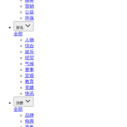
税务
营销
公益
环保
资讯
全部
人物
综合
娱乐
经贸
气候
赛事
宏观
教育
党建
快讯
消费
全部
品牌
电商