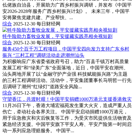
仫佬族自治县，开展助力广西乡村振兴调研，并发布《中国平
安2026-2028年服务广西乡村振兴计划》。 未来三年，中国平
安将聚焦党建共建、产业帮扶、...
综合
2025-12-30
每日财经网
牦牛险助力畜牧业发展，平安援藏实践亮相央视短剧
综合
2025-12-30
每日财经网
服务450个百千万工程项目，中国平安四向发力支持广东乡村
振兴 “三村工程”调研活动走进潮州汕头
为积极响应广东省委省政府号召，助力“百县千镇万村高质量
发展工程”和“绿美广东”全面落地，近日，中国平安在潮州、
汕头两地开展了以“金融守护产业强 科技赋能振兴路”为主题
的三村工程调研活动。活动中，平安集团董事长马明哲一行先
后调研了潮州“红绿灯”道路安全风险...
综合
2025-12-30
每日财经网
守望香江，共渡时艰！中国平安捐赠1000万港元支援香港救灾‌
11月26日下午，香港大埔宏福苑发生重大火灾，造成严重人员
伤亡，牵动社会各界关注。 中国平安启动捐赠1000万港元，
用于应急救灾和灾后恢复等工作，为受灾市民提供生活物资及
紧急经济支援。中国平安旗下平安人寿、平安产险第一时间启
动一系列应急理赔服务。 中国平...