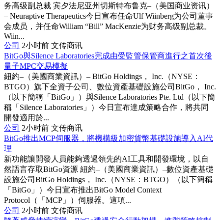
务高级副总裁 宾夕法尼亚州切斯特布鲁克–（美国商业资讯）
– Neuraptive Therapeutics今日宣布任命Ulf Wiinberg为公司董事
会成员，并任命William “Bill” MacKenzie为财务高级副总裁。
Wiin...
公司
2小时前
文传商讯
BitGo與Silence Laboratories完成由受監管保管商進行之首次後
量子MPC交易模擬
紐約–（美國商業資訊）– BitGo Holdings， Inc.（NYSE：
BTGO）旗下全資子公司、數位資產基礎設施公司BitGo， Inc.
（以下簡稱「BitGo」）與Silence Laboratories Pte. Ltd（以下簡
稱「Silence Laboratories」）今日宣布達成策略合作，將共同
開發適用於...
公司
2小时前
文传商讯
BitGo推出MCP伺服器，將機構級加密貨幣基礎設施導入AI代
理
新功能讓開發人員能夠透過領先的AI工具和開發環境，以自
然語言存取BitGo資源 紐約–（美國商業資訊）–數位資產基礎
設施公司BitGo Holdings， Inc.（NYSE：BTGO）（以下簡稱
「BitGo」）今日宣布推出BitGo Model Context
Protocol（「MCP」）伺服器。這項...
公司
2小时前
文传商讯