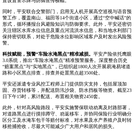
置设置警示牌与防御宣传横幅。
同时，平安联合交警部门，启用无人机开展高空巡视与语音预
警工作，覆盖南山、福田等14个街道小区，通过“空中喊话”的
形式，循环播报台风避险知识与防御要求。此外，平安还密切
关注辖区水库水位信息及重点河流洪水信息，和当地水利部门
保持密切联系，对处于危险水位影响区域客户及时发出风险预
警。
科技赋能，预警“车险水淹黑点”精准减损。
平安产险依托鹰眼
3.0系统，推出“车险水淹黑点”精准预警服务。深度整合历史
“赔案黑点”与“实地黑点”，已组织超1800人次开展易淹易堵道
路和小区黑点排查，排查并处置黑点超3500处。
平安还派遣专业风控工程师上门提供防灾支持，包括屋顶加
固、存货转移等，并配送防汛沙袋、防水挡板等物资。截至23
日下午15时，累计配送、布置相关物资2450套。
此外，针对高风险路段，平安实施警保联动劝离及封路部署，
对道路黑点进行摸排蹲守、劝返移车，并协同保险行业明确分
区分工及水淹车包干等赔付标准，对水果及水产养殖户及时转
移抢捕抢收，尽最大可能减少广大用户和居民的损失。