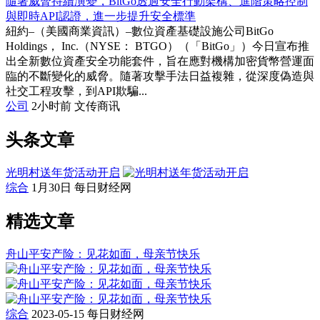
隨著威脅持續演變，BitGo透過安全行動架構、進階策略控制
與即時API認證，進一步提升安全標準
紐約–（美國商業資訊）–數位資產基礎設施公司BitGo
Holdings， Inc.（NYSE： BTGO）（「BitGo」）今日宣布推
出全新數位資產安全功能套件，旨在應對機構加密貨幣營運面
臨的不斷變化的威脅。隨著攻擊手法日益複雜，從深度偽造與
社交工程攻擊，到API欺騙...
公司
2小时前
文传商讯
头条文章
光明村送年货活动开启
综合
1月30日
每日财经网
精选文章
舟山平安产险：见花如面，母亲节快乐
综合
2023-05-15
每日财经网