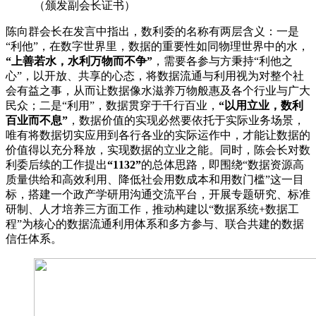
（颁发副会长证书）
陈向群会长在发言中指出，数利委的名称有两层含义：一是
“利他”，在数字世界里，数据的重要性如同物理世界中的水，
“上善若水，水利万物而不争”
，需要各参与方秉持“利他之
心”，以开放、共享的心态，将数据流通与利用视为对整个社
会有益之事，从而让数据像水滋养万物般惠及各个行业与广大
民众；二是“利用”，数据贯穿于千行百业，
“以用立业，数利
百业而不息”
，数据价值的实现必然要依托于实际业务场景，
唯有将数据切实应用到各行各业的实际运作中，才能让数据的
价值得以充分释放，实现数据的立业之能。同时，陈会长对数
利委后续的工作提出
“1132”
的总体思路，即围绕“数据资源高
质量供给和高效利用、降低社会用数成本和用数门槛”这一目
标，搭建一个政产学研用沟通交流平台，开展专题研究、标准
研制、人才培养三方面工作，推动构建以“数据系统+数据工
程”为核心的数据流通利用体系和多方参与、联合共建的数据
信任体系。