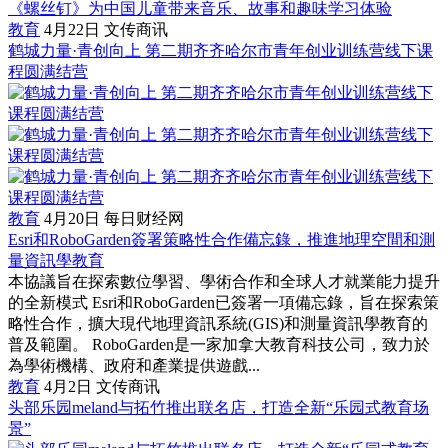
《螺丝钉》为中国儿童带来音乐、故事和趣味学习体验
教育
4月22日
文传商讯
鹤城力量·青创向上 第二期齐齐哈尔市青年创业训练营线下课
程圆满结营
教育
4月20日
每日财经网
Esri和RoboGarden簽署策略性合作備忘錄，推進地理空間和測
量資訊學教育
本協議旨在探索數位學習、學術合作和全球人才就業能力提升
的全新模式 Esri和RoboGarden已簽署一項備忘錄，旨在探索策
略性合作，擴大現代地理資訊系統(GIS)和測量資訊學教育的
普及範圍。 RoboGarden是一家加拿大教育科技公司，致力於
為學術機構、政府和產業提供遊戲...
教育
4月2日
文传商讯
头部乐园meland与拓竹推出联名店，打造全新“乐园式教育场
景”