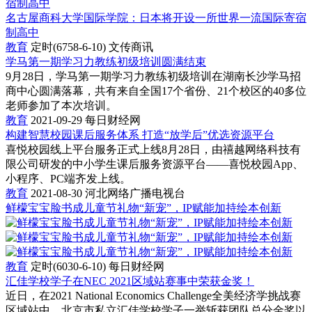
名古屋商科大学国际学院：日本将开设一所世界一流国际寄宿
制高中
教育
定时(6758-6-10)
文传商讯
学马第一期学习力教练初级培训圆满结束
9月28日，学马第一期学习力教练初级培训在湖南长沙学马招
商中心圆满落幕，共有来自全国17个省份、21个校区的40多位
老师参加了本次培训。
教育
2021-09-29
每日财经网
构建智慧校园课后服务体系 打造“放学后”优选资源平台
喜悦校园线上平台服务正式上线8月28日，由禧越网络科技有
限公司研发的中小学生课后服务资源平台——喜悦校园App、
小程序、PC端齐发上线。
教育
2021-08-30
河北网络广播电视台
鲜檬宝宝脸书成儿童节礼物“新宠”，IP赋能加持绘本创新
教育
定时(6030-6-10)
每日财经网
汇佳学校学子在NEC 2021区域站赛事中荣获金奖！
近日，在2021 National Economics Challenge全美经济学挑战赛
区域站中，北京市私立汇佳学校学子一举斩获团队总分金奖以