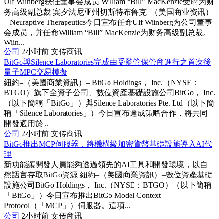
Ulf Wiinberg获任董事会成员 William “Bill” MacKenzie受聘为财
务高级副总裁 宾夕法尼亚州切斯特布鲁克–（美国商业资讯）
– Neuraptive Therapeutics今日宣布任命Ulf Wiinberg为公司董事
会成员，并任命William “Bill” MacKenzie为财务高级副总裁。
Wiin...
公司
2小时前
文传商讯
BitGo與Silence Laboratories完成由受監管保管商進行之首次後
量子MPC交易模擬
紐約–（美國商業資訊）– BitGo Holdings， Inc.（NYSE：
BTGO）旗下全資子公司、數位資產基礎設施公司BitGo， Inc.
（以下簡稱「BitGo」）與Silence Laboratories Pte. Ltd（以下簡
稱「Silence Laboratories」）今日宣布達成策略合作，將共同
開發適用於...
公司
2小时前
文传商讯
BitGo推出MCP伺服器，將機構級加密貨幣基礎設施導入AI代
理
新功能讓開發人員能夠透過領先的AI工具和開發環境，以自
然語言存取BitGo資源 紐約–（美國商業資訊）–數位資產基礎
設施公司BitGo Holdings， Inc.（NYSE：BTGO）（以下簡稱
「BitGo」）今日宣布推出BitGo Model Context
Protocol（「MCP」）伺服器。這項...
公司
2小时前
文传商讯