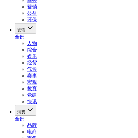
税务
营销
公益
环保
资讯
全部
人物
综合
娱乐
经贸
气候
赛事
宏观
教育
党建
快讯
消费
全部
品牌
电商