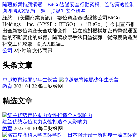
隨著威脅持續演變，BitGo透過安全行動架構、進階策略控制
與即時API認證，進一步提升安全標準
紐約–（美國商業資訊）–數位資產基礎設施公司BitGo
Holdings， Inc.（NYSE： BTGO）（「BitGo」）今日宣布推
出全新數位資產安全功能套件，旨在應對機構加密貨幣營運面
臨的不斷變化的威脅。隨著攻擊手法日益複雜，從深度偽造與
社交工程攻擊，到API欺騙...
公司
2小时前
文传商讯
头条文章
卓越教育鲲鹏少年生长营
教育
2024-04-22
每日财经网
精选文章
红兰优势定位助力女性打造个人影响力
教育
2022-08-30
每日财经网