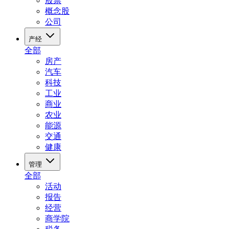
股票
概念股
公司
产经
全部
房产
汽车
科技
工业
商业
农业
能源
交通
健康
管理
全部
活动
报告
经营
商学院