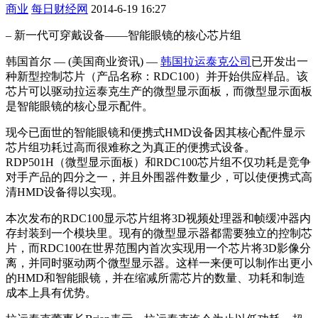
商业
每日财经网
2014-6-19 16:27
– 新一代可穿戴设备――智能眼镜的核心芯片组
韩国首尔 — (美国商业资讯) —
韩国拉运泰克公司
已开发出一
种新型控制芯片（产品名称：RDC100）并开始供应样品。该
芯片可以驱动拉运泰克生产的微型显示面板，而微型显示面板
是智能眼镜的核心显示配件。
现今已面世的智能眼镜和便携式HMD设备因其核心配件显示
芯片组功耗过高而很难称之为真正的便携式设备。
RDP501H（微型显示面板）和RDC100芯片组不仅功耗是竞争
对手产品的四分之一，并且外围器件数量少，可以使便携式高
清HMD设备得以实现。
本次发布的RDC100显示芯片组将3D视频处理器和帧缓冲器内
存封装到一个模块里。现有的微型显示器都需要独立的控制芯
片，而RDC100在世界范围内首次实现用一个芯片将3D影像分
离，并同时驱动两个微型显示器。这样一来便可以制作出更小
的HMD和智能眼镜，并在缩减所需芯片的数量、功耗和制造
成本上具有优势。