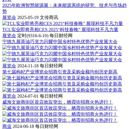
2025年欧洲智慧能源展：未来能源系统的研究、技术与市场趋
势
展览会
2025-05-19
文传商讯
TCL实业即将亮相CES 2025“科技春晚” 展现科技不凡力量
展览会
定时(9316-6-10)
每日财经网
宁德九展茶油巧克力闪耀中国乡村特色优势产业发展大会
展览会
2024-11-18
每日财经网
第七届枸杞产业博览会招商引资及采购金额均创历史新高
展览会
2024-07-01
每日财经网
威海文旅商街区首店效应突出，栖霞街招商火热进行！
商业
2024-06-18
每日财经网