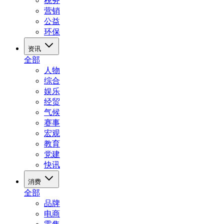
税务
营销
公益
环保
资讯
全部
人物
综合
娱乐
经贸
气候
赛事
宏观
教育
党建
快讯
消费
全部
品牌
电商