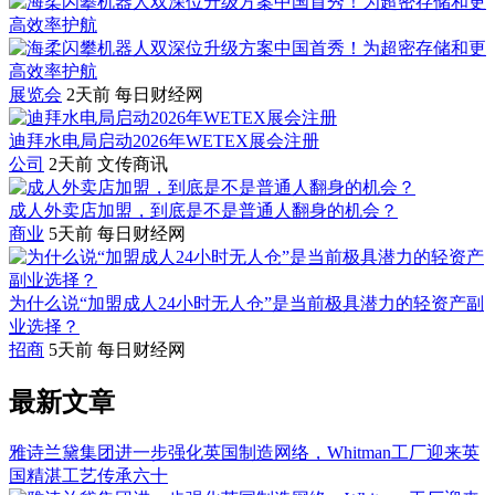
展览会
2天前
每日财经网
迪拜水电局启动2026年WETEX展会注册
公司
2天前
文传商讯
成人外卖店加盟，到底是不是普通人翻身的机会？
商业
5天前
每日财经网
为什么说“加盟成人24小时无人仓”是当前极具潜力的轻资产副
业选择？
招商
5天前
每日财经网
最新文章
雅诗兰黛集团进一步强化英国制造网络，Whitman工厂迎来英
国精湛工艺传承六十