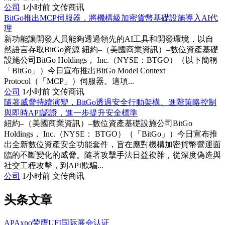
公司
1小时前
文传商讯
BitGo推出MCP伺服器，將機構級加密貨幣基礎設施導入AI代
理
新功能讓開發人員能夠透過領先的AI工具和開發環境，以自
然語言存取BitGo資源 紐約–（美國商業資訊）–數位資產基礎
設施公司BitGo Holdings， Inc.（NYSE：BTGO）（以下簡稱
「BitGo」）今日宣布推出BitGo Model Context
Protocol（「MCP」）伺服器。這項...
公司
1小时前
文传商讯
隨著威脅持續演變，BitGo透過安全行動架構、進階策略控制
與即時API認證，進一步提升安全標準
紐約–（美國商業資訊）–數位資產基礎設施公司BitGo
Holdings， Inc.（NYSE： BTGO）（「BitGo」）今日宣布推
出全新數位資產安全功能套件，旨在應對機構加密貨幣營運面
臨的不斷變化的威脅。隨著攻擊手法日益複雜，從深度偽造與
社交工程攻擊，到API欺騙...
公司
1小时前
文传商讯
头条文章
APAxpo荣膺UFI国际展会认证