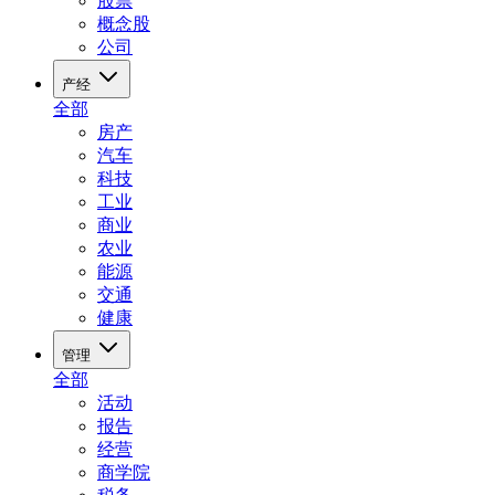
股票
概念股
公司
产经
全部
房产
汽车
科技
工业
商业
农业
能源
交通
健康
管理
全部
活动
报告
经营
商学院