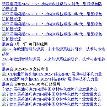
菲沃泰闪耀2026 CES：以纳米科技赋能AI时代，引领绿色防
护新潮流
展览会
1月12日
每日财经网
2025年欧洲智慧能源展：未来能源系统的研究、技术与市场趋
势
展览会
2025-05-19
文传商讯
TCL实业即将亮相CES 2025“科技春晚” 展现科技不凡力量
展览会
定时(9316-6-10)
每日财经网
宁德九展茶油巧克力闪耀中国乡村特色优势产业发展大会