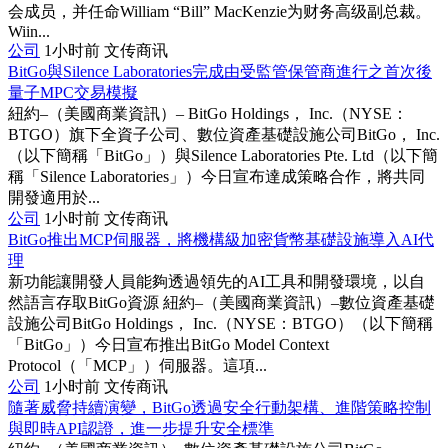
会成员，并任命William “Bill” MacKenzie为财务高级副总裁。
Wiin...
公司
1小时前
文传商讯
BitGo與Silence Laboratories完成由受監管保管商進行之首次後
量子MPC交易模擬
紐約–（美國商業資訊）– BitGo Holdings， Inc.（NYSE：
BTGO）旗下全資子公司、數位資產基礎設施公司BitGo， Inc.
（以下簡稱「BitGo」）與Silence Laboratories Pte. Ltd（以下簡
稱「Silence Laboratories」）今日宣布達成策略合作，將共同
開發適用於...
公司
1小时前
文传商讯
BitGo推出MCP伺服器，將機構級加密貨幣基礎設施導入AI代
理
新功能讓開發人員能夠透過領先的AI工具和開發環境，以自
然語言存取BitGo資源 紐約–（美國商業資訊）–數位資產基礎
設施公司BitGo Holdings， Inc.（NYSE：BTGO）（以下簡稱
「BitGo」）今日宣布推出BitGo Model Context
Protocol（「MCP」）伺服器。這項...
公司
1小时前
文传商讯
隨著威脅持續演變，BitGo透過安全行動架構、進階策略控制
與即時API認證，進一步提升安全標準