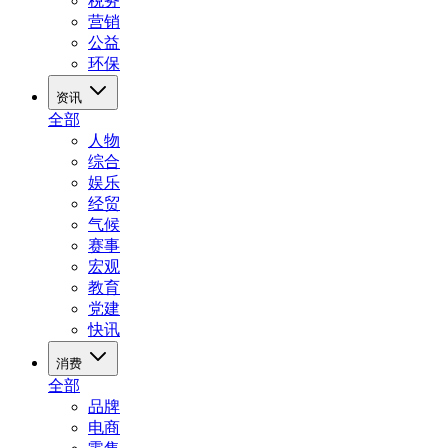
税务
营销
公益
环保
资讯
全部
人物
综合
娱乐
经贸
气候
赛事
宏观
教育
党建
快讯
消费
全部
品牌
电商