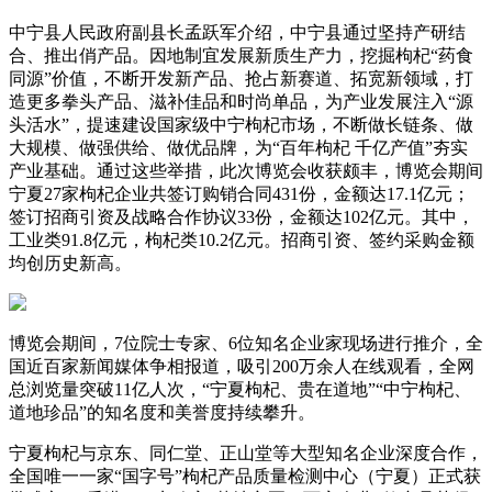
中宁县人民政府副县长孟跃军介绍，中宁县通过坚持产研结
合、推出俏产品。因地制宜发展新质生产力，挖掘枸杞“药食
同源”价值，不断开发新产品、抢占新赛道、拓宽新领域，打
造更多拳头产品、滋补佳品和时尚单品，为产业发展注入“源
头活水”，提速建设国家级中宁枸杞市场，不断做长链条、做
大规模、做强供给、做优品牌，为“百年枸杞 千亿产值”夯实
产业基础。通过这些举措，此次博览会收获颇丰，博览会期间
宁夏27家枸杞企业共签订购销合同431份，金额达17.1亿元；
签订招商引资及战略合作协议33份，金额达102亿元。其中，
工业类91.8亿元，枸杞类10.2亿元。招商引资、签约采购金额
均创历史新高。
博览会期间，7位院士专家、6位知名企业家现场进行推介，全
国近百家新闻媒体争相报道，吸引200万余人在线观看，全网
总浏览量突破11亿人次，“宁夏枸杞、贵在道地”“中宁枸杞、
道地珍品”的知名度和美誉度持续攀升。
宁夏枸杞与京东、同仁堂、正山堂等大型知名企业深度合作，
全国唯一一家“国字号”枸杞产品质量检测中心（宁夏）正式获