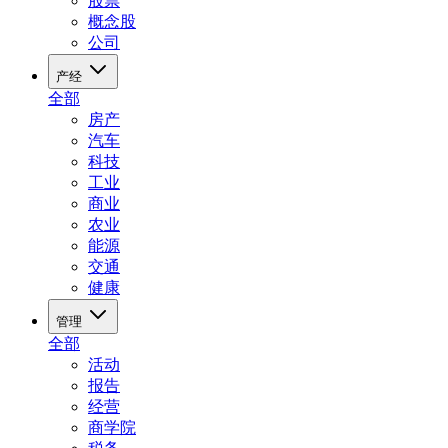
股票
概念股
公司
产经
全部
房产
汽车
科技
工业
商业
农业
能源
交通
健康
管理
全部
活动
报告
经营
商学院