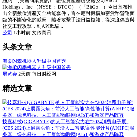
紐約–（美國商業資訊）–數位資產基礎設施公司BitGo
Holdings， Inc.（NYSE： BTGO）（「BitGo」）今日宣布推
出全新數位資產安全功能套件，旨在應對機構加密貨幣營運面
臨的不斷變化的威脅。隨著攻擊手法日益複雜，從深度偽造與
社交工程攻擊，到API欺騙...
公司
1小时前
文传商讯
头条文章
海柔闪攀机器人升级中国首秀
展览会
2天前
每日财经网
精选文章
技嘉科技(GIGABYTE)的人工智能实力在“2024消费电子展”
(CES 2024)上展露头角：前沿人工智能/高性能计算(AI/HPC)服
务器、绿色科技、人工智能物联网(AIoT)和游戏产品阵容