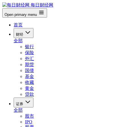
每日财经网
Open primary menu
首页
财经
全部
银行
保险
外汇
期货
国债
基金
收藏
黄金
贷款
证券
全部
股市
IPO