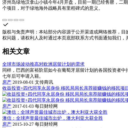
济州岛绿地汉拿山小镇今年4月开盘，目前一期已经售罄，二
个项目，对于绿地海外战略具有里程碑式的意义。
版权与免责声明
：
本站部分内容源于公开渠道或网络推荐，目
权问题，请权利人及时通过本页底部联系方式书面通知我们，
相关文章
全球市场波动推高对欧洲居留计划的需求
同样，巴西的富裕阶层如今在葡萄牙居留计划的各国投资者中排名前五
七年后可申请入籍。
房产
2019-08-01
文传商讯
收益投资+四代同享永居身份 移民局局长亲荐能赚钱的移民项
房产
2017-01-03
每日财经网
澳信：全球声誉最佳城市出炉，澳大利亚大获全胜
房产
2015-10-27
每日财经网