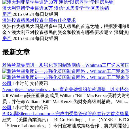
澳大利亚留学生逼近30万 澳信“以房养学”学区房热销
房产
2015-09-24
每日财经网
澳洲投资移民对投资金额有什么要求
澳洲作为移民大国是很多中国人移民的首选之地，根据澳洲移
金？澳大利亚对投资移民的资金和投资有哪些要求呢？ 深圳澳信
房产
2015-04-24
每日财经网
最新文章
雅诗兰黛集团进一步强化英国制造网络，Whitman工厂迎来英
公司
1小时前
文传商讯
Neuraptive Therapeutics， Inc.宣布关键组织架构调整，
Ulf Wiinberg获任董事会成员 William “Bill” MacKenz
员，并任命William “Bill” MacKenzie为财务高级副总裁。 Wiin...
公司
1小时前
文传商讯
BitGo與Silence Laboratories完成由受監管保管商進行之首
紐約–（美國商業資訊）– BitGo Holdings， Inc.（NYSE： B
「Silence Laboratories」）今日宣布達成策略合作，將共同開發適