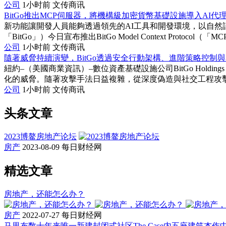
公司
1小时前
文传商讯
BitGo推出MCP伺服器，將機構級加密貨幣基礎設施導入AI代
新功能讓開發人員能夠透過領先的AI工具和開發環境，以自然語言存取B
「BitGo」）今日宣布推出BitGo Model Context Protocol（
公司
1小时前
文传商讯
隨著威脅持續演變，BitGo透過安全行動架構、進階策略控制與
紐約–（美國商業資訊）–數位資產基礎設施公司BitGo Holdi
化的威脅。隨著攻擊手法日益複雜，從深度偽造與社交工程攻擊，到
公司
1小时前
文传商讯
头条文章
2023博鳌房地产论坛
房产
2023-08-09
每日财经网
精选文章
房地产，还能怎么办？
房产
2022-07-27
每日财经网
马里布数十年来唯一新建封闭式社区The Case内五座建筑杰作中