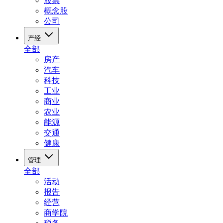
股票
概念股
公司
产经
全部
房产
汽车
科技
工业
商业
农业
能源
交通
健康
管理
全部
活动
报告
经营
商学院