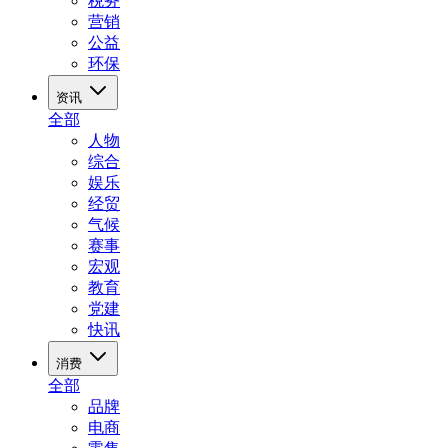
税务
营销
公益
环保
资讯
全部
人物
综合
娱乐
经贸
气候
赛事
宏观
教育
党建
快讯
消费
全部
品牌
电商