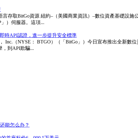
理
itGo資源 紐約–（美國商業資訊）–數位資產基礎設施公司BitGo 
「MCP」）伺服器。這項...
即時API認證，進一步提升安全標準
ngs， Inc.（NYSE： BTGO）（「BitGo」）今日宣布
API欺騙...
的首座标价6，999.5万美元