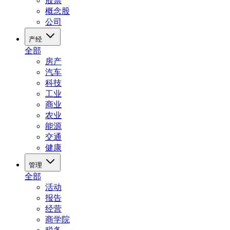
股票
概念股
公司
产经
全部
房产
汽车
科技
工业
商业
农业
能源
交通
健康
管理
全部
活动
报告
经营
商学院