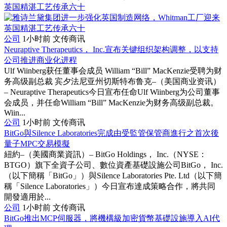
公司
1小时前
文传商讯
Neuraptive Therapeutics， Inc.宣布关键组织架构调整，以支持
公司推进商业化进程
Ulf Wiinberg获任董事会成员 William “Bill” MacKenzie受聘为财
务高级副总裁 宾夕法尼亚州切斯特布鲁克–（美国商业资讯）
– Neuraptive Therapeutics今日宣布任命Ulf Wiinberg为公司董事
会成员，并任命William “Bill” MacKenzie为财务高级副总裁。
Wiin...
公司
1小时前
文传商讯
BitGo與Silence Laboratories完成由受監管保管商進行之首次後
量子MPC交易模擬
紐約–（美國商業資訊）– BitGo Holdings， Inc.（NYSE：
BTGO）旗下全資子公司、數位資產基礎設施公司BitGo， Inc.
（以下簡稱「BitGo」）與Silence Laboratories Pte. Ltd（以下簡
稱「Silence Laboratories」）今日宣布達成策略合作，將共同
開發適用於...
公司
1小时前
文传商讯
BitGo推出MCP伺服器，將機構級加密貨幣基礎設施導入AI代