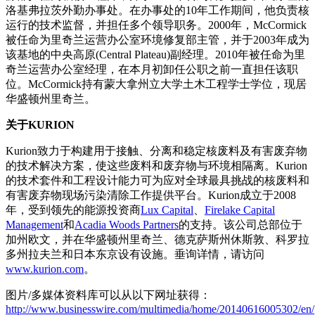
洛基弗拉茨外勤办事处。在办事处的10年工作期间，他负责核
运行的技术监督，并担任多个领导职务。2000年，McCormick
被任命为里奇兰运营办公室环境修复部主管，并于2003年成为
该基地的中央高原(Central Plateau)副经理。2010年被任命为里
奇兰运营办公室经理，在本月初卸任公职之前一直担任该职
位。McCormick持有蒙大拿州立大学土木工程学士学位，现居
华盛顿州里奇兰。
关于KURION
Kurion致力于构建用于接触、分离和稳定核废料及有害废弃物
的技术解决方案，使这些废料和废弃物与环境相隔离。Kurion
的技术套件和工程设计能力可为应对全球最具挑战的核废料和
有害废弃物现场污染清除工作提供平台。Kurion成立于2008
年，受到领先的能源投资商
Lux Capital
、
Firelake Capital
Management
和
Acadia Woods Partners
的支持。该公司总部位于
加州欧文，并在华盛顿州里奇兰、德克萨斯州休斯敦、科罗拉
多州拉夫兰和日本东京设有设施。垂询详情，请访问
www.kurion.com
。
图片/多媒体资料库可以从以下网址获得：
http://www.businesswire.com/multimedia/home/20140616005302/en/