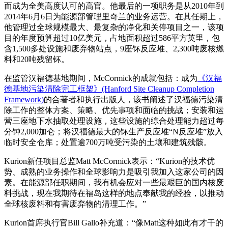
而成为全美高度认可的高官。他最后的一项职务是从2010年到
2014年6月6日为能源部管理里奇兰的业务运营。在其任期上，
他管理过全球规模最大、最复杂的净化和关停项目之一，该项
目的年度预算超过10亿美元，占地面积超过586平方英里，包
含1,500多处设施和废弃物站点，9座钚反应堆、2,300吨废核燃
料和20吨残留钚。
在监管汉福德基地期间，McCormick的成就包括：成为
《汉福
德基地污染清除完工框架》(Hanford Site Cleanup Completion
Framework)
的合著者和执行出版人，该书阐述了汉福德污染清
除工作的整体方案、策略、优先事项和面临的挑战；安装和运
营三座地下水抽取处理设施，这些设施的综合处理能力超过每
分钟2,000加仑；将汉福德最大的钚生产反应堆“N反应堆”放入
临时安全仓库；处置逾700万吨受污染的土壤和建筑残骸。
Kurion新任项目总监Matt McCormick表示：“Kurion的技术优
势、成熟的业务操作和全球影响力是吸引我加入这家公司的因
素。在能源部任职期间，我有机会应对一些最艰巨的国内核废
料挑战，现在我期待在福岛这样的地点奉献我的经验，以推动
全球核废料和有害废弃物的清理工作。”
Kurion首席执行官Bill Gallo补充道：“像Matt这种如此有才干的