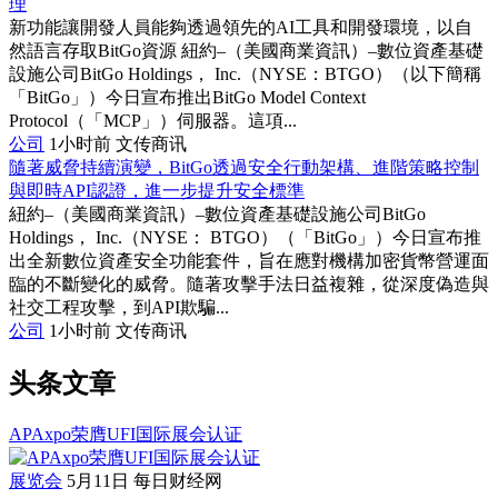
理
新功能讓開發人員能夠透過領先的AI工具和開發環境，以自
然語言存取BitGo資源 紐約–（美國商業資訊）–數位資產基礎
設施公司BitGo Holdings， Inc.（NYSE：BTGO）（以下簡稱
「BitGo」）今日宣布推出BitGo Model Context
Protocol（「MCP」）伺服器。這項...
公司
1小时前
文传商讯
隨著威脅持續演變，BitGo透過安全行動架構、進階策略控制
與即時API認證，進一步提升安全標準
紐約–（美國商業資訊）–數位資產基礎設施公司BitGo
Holdings， Inc.（NYSE： BTGO）（「BitGo」）今日宣布推
出全新數位資產安全功能套件，旨在應對機構加密貨幣營運面
臨的不斷變化的威脅。隨著攻擊手法日益複雜，從深度偽造與
社交工程攻擊，到API欺騙...
公司
1小时前
文传商讯
头条文章
APAxpo荣膺UFI国际展会认证
展览会
5月11日
每日财经网