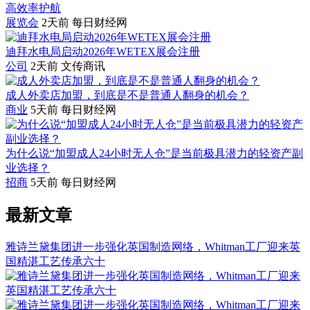
展览会
2天前
每日财经网
迪拜水电局启动2026年WETEX展会注册
公司
2天前
文传商讯
成人外卖店加盟，到底是不是普通人翻身的机会？
商业
5天前
每日财经网
为什么说“加盟成人24小时无人仓”是当前极具潜力的轻资产副
业选择？
招商
5天前
每日财经网
最新文章
雅诗兰黛集团进一步强化英国制造网络，Whitman工厂迎来英
国精湛工艺传承六十