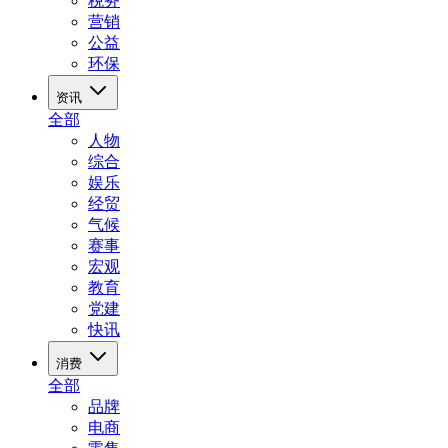
税务
营销
公益
环保
资讯
全部
人物
综合
娱乐
经贸
气候
赛事
宏观
教育
党建
快讯
消费
全部
品牌
电商