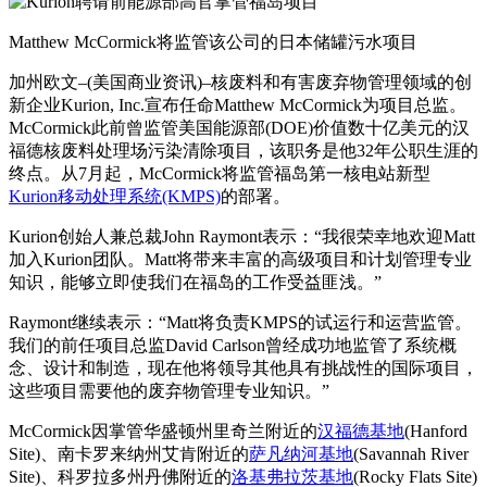
Matthew McCormick将监管该公司的日本储罐污水项目
加州欧文–(美国商业资讯)–核废料和有害废弃物管理领域的创
新企业Kurion, Inc.宣布任命Matthew McCormick为项目总监。
McCormick此前曾监管美国能源部(DOE)价值数十亿美元的汉
福德核废料处理场污染清除项目，该职务是他32年公职生涯的
终点。从7月起，McCormick将监管福岛第一核电站新型
Kurion移动处理系统(KMPS)
的部署。
Kurion创始人兼总裁John Raymont表示：“我很荣幸地欢迎Matt
加入Kurion团队。Matt将带来丰富的高级项目和计划管理专业
知识，能够立即使我们在福岛的工作受益匪浅。”
Raymont继续表示：“Matt将负责KMPS的试运行和运营监管。
我们的前任项目总监David Carlson曾经成功地监管了系统概
念、设计和制造，现在他将领导其他具有挑战性的国际项目，
这些项目需要他的废弃物管理专业知识。”
McCormick因掌管华盛顿州里奇兰附近的
汉福德基地
(Hanford
Site)、南卡罗来纳州艾肯附近的
萨凡纳河基地
(Savannah River
Site)、科罗拉多州丹佛附近的
洛基弗拉茨基地
(Rocky Flats Site)