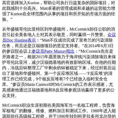
高官选择加入Kurion，帮助公司执行日益复杂的国际项目，对
此我感到十分高兴。Matt卓著的管理成就和卓越的运营能力增
强了Kurion在全球范围内从事的项目和所开拓的市场方面的经
验。”
从华盛顿哥伦比亚特区到华盛顿州，McCormick卸任公职的消
息引起全美各地人士对其表示敬意，同时赢得一片赞誉。
众议
员Doc Hasting表示
：“Matt不仅成功完成了里奇兰的污染清除
任务，而且还是汉福德项目的坚定支持者。”在2014年6月3日
的参议院会议上
参议员Patty Murray指出
：“McCormick先生是
开路者之一，根据2015年愿景致力于海岸线污染清除项目来保
护哥伦比亚河，减少汉福德基地的有效影响区域。在他的任期
内，冷战后钚整理工厂中剩余的钚被稳定下来，经过封装后运
出了基地和华盛顿州。第一个反应堆区域——‘F反应堆’的清
理工作已经完成，9个核反应堆有7个已经放入临时安全仓
库。”参议员Maria Cantwell对McCormick的工作表示感谢，尤
其感谢他通过汉福德基地和B反应堆参观活动赢得了更多的公
众支持。
McCormick职业生涯初期在美国海军当一名核工程师，负责海
军核电厂的翻修、维修、燃料加注和测试工作。1988年进入能
源部担任高级核工程师，并于1990年转到科罗拉多州戈尔登的