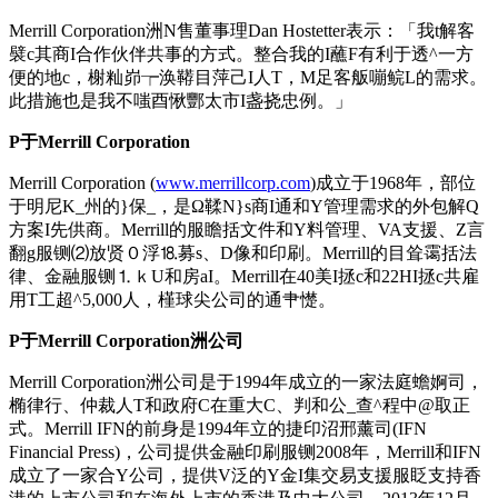
Merrill Corporation洲N售董事理Dan Hostetter表示：「我t解客
襞c其商I合作伙伴共事的方式。整合我的I蘸F有利于透^一方
便的地c，榭籼峁┮涣鞯目萍己I人T，M足客舨嘣鲩L的需求。
此措施也是我不嗤酉愀酆太市I盏挠忠例。」
P于Merrill Corporation
Merrill Corporation (
www.merrillcorp.com
)成立于1968年，部位
于明尼K_州的}保_，是Ω鞣N}s商I通和Y管理需求的外包解Q
方案I先供商。Merrill的服瞻括文件和Y料管理、VA支援、Z言
翻g服铡⑵放贤０浮⒙募s、D像和印刷。Merrill的目耸霭括法
律、金融服铡⒈ｋU和房aI。Merrill在40美I拯c和22HI拯c共雇
用T工超^5,000人，槿球尖公司的通肀憷。
P于Merrill Corporation洲公司
Merrill Corporation洲公司是于1994年成立的一家法庭蟾婀司，
椭律行、仲裁人T和政府C在重大C、判和公_查^程中@取正
式。Merrill IFN的前身是1994年立的捷印沼邢薰司(IFN
Financial Press)，公司提供金融印刷服铡2008年，Merrill和IFN
成立了一家合Y公司，提供V泛的Y金I集交易支援服眨支持香