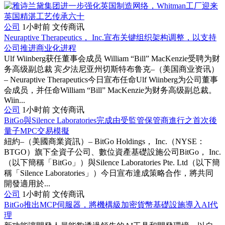
公司
1小时前
文传商讯
Neuraptive Therapeutics， Inc.宣布关键组织架构调整，以支持
公司推进商业化进程
Ulf Wiinberg获任董事会成员 William “Bill” MacKenzie受聘为财
务高级副总裁 宾夕法尼亚州切斯特布鲁克–（美国商业资讯）
– Neuraptive Therapeutics今日宣布任命Ulf Wiinberg为公司董事
会成员，并任命William “Bill” MacKenzie为财务高级副总裁。
Wiin...
公司
1小时前
文传商讯
BitGo與Silence Laboratories完成由受監管保管商進行之首次後
量子MPC交易模擬
紐約–（美國商業資訊）– BitGo Holdings， Inc.（NYSE：
BTGO）旗下全資子公司、數位資產基礎設施公司BitGo， Inc.
（以下簡稱「BitGo」）與Silence Laboratories Pte. Ltd（以下簡
稱「Silence Laboratories」）今日宣布達成策略合作，將共同
開發適用於...
公司
1小时前
文传商讯
BitGo推出MCP伺服器，將機構級加密貨幣基礎設施導入AI代
理