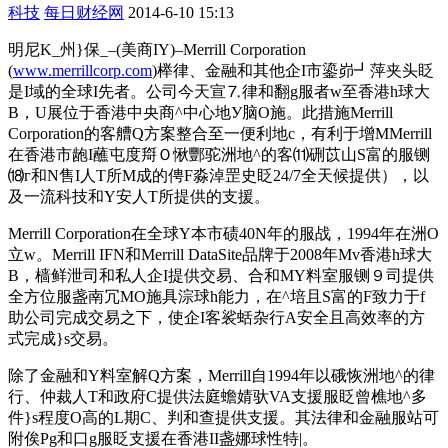
科技
每日财经网
2014-6-10 15:13
明尼K_州}保_–(美商IY)–Merrill Corporation
(
www.merrillcorp.com
)榉律、金融和其他企I市鎏峁┛萍夹头眨
是I域的全球I先者。公司今天宣⒎律和翻g服者w至香港h球大
B，U展位于香港中央商^中心地У脑O施。此措施Merrill
Corporation的客艚Q方案整合至一便利地c，有利于增MMerrill
在香港市龅I蘸屯度搿Ｏ愀酆驼洲地^的客⑾硎苡山S富的服铡
⒅г和N售I人T所M成的俜F淼淖罡史眨24/7全天候提供），以
及一流科技和Y安人T所提供的支援。
Merrill Corporation在全球Y本市碛40N年的服战，1994年在洲O
立w。Merrill IFN和Merrill DataSite品牌于2008年Mv香港h球大
B，樯鲜泄司和私人企I提供交易、合和MY料室服铡９司提供
全方位服盏南冗MO施具淙球h能力，在^培且S富的F致力于f
助公司完成交易之下，使企I客裟蛞杂行А安全且高效率的方
式完成}s交易。
除了金融和Y料室解Q方案，Merrill自1994年以硪恢洲地^的律
行、仲裁人T和政府C提供法庭蟾婧驮VA支援服眨曾樵地^多
件}s程度O高的L期C、判和查提供支援。其法律和金融服站可
附俟Pg和口g服眨支援在香港II盏娜球性特|。