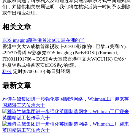
及版权问题，请权利人及时通过本页底部联系方式书面通知我
们，并提供相关权属证明，我们将在核实后第一时间予以删除
或作出相应处理。
相关文章
EOS imaging藉香港首次bCU展在洲的丫
香港中文大W成橹首家裼玫┝2D/3D影像的C 巴黎--(美商IY)-
-2D/3D骨科tW影像先EOS imaging (Paris:EOSI) (Euronext,
FR0011191766 – EOSI)今天宣眩香港中文大W(CUHK) C形外
科及W系成橹首家安bEOS系y的t院。
科技
定时(9700-6-10)
每日财经网
最新文章
雅诗兰黛集团进一步强化英国制造网络，Whitman工厂迎来英
国精湛工艺传承六十