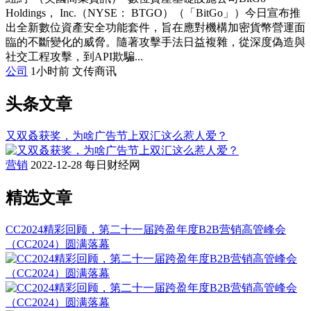
Holdings， Inc.（NYSE： BTGO）（「BitGo」）今日宣布推
出全新數位資產安全功能套件，旨在應對機構加密貨幣營運面
臨的不斷變化的威脅。隨著攻擊手法日益複雜，從深度偽造與
社交工程攻擊，到API欺騙...
公司
1小时前
文传商讯
头条文章
又双叒获奖，为啥广告节上双汇这么惹人爱？
营销
2022-12-28
每日财经网
精选文章
CC2024精彩回顾，第二十一届跨盈年度B2B营销高管峰会
（CC2024）圆满落幕