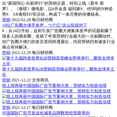
出“家国同心 向新而行”的营销主题，特别上线《新年 新
梦》、《春联》微电影，以#开金喜 福到家#、#扫码的N种姿
势#、AR春联H5等活动，构成了一条完整的传播链条。
营销
2022-02-28
每日财经网
19位广告圈大佬齐发声，“1个亿”这么投就对了
#，从24日开始，这则引发广告圈大佬集体发声的话题刷爆了
很多人的朋友圈，造就了年底营销行业最大的一次刷圈动作。
但广告圈大佬们的发言里同样透露出，内容营销仍有诸多行业
痛点有待解决。
营销
2021-12-29
每日财经网
第十九届跨盈世界B2B营销高管峰会即将举行，聚焦全球本土
化
营销
2021-12-22
文传商讯
煌上煌再获中国国际广告节案例大奖，营销实力创造佳绩
营销
2021-12-17
每日财经网
中国国际广告节首设长城奖品牌数智经营新类别