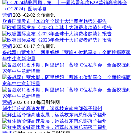
营销
2024-02-02
文传商讯
欧睿国际发布《2023年全球十大消费者趋势》报告
营销
2023-01-17
文传商讯
备战双11蓄水期，阿里妈妈「蓄峰·C位私享会」全面挖掘商家
年中生意新增量
营销
2022-08-10
每日财经网
鲜生活冷链高速发展，运荔枝东南总部落子福州