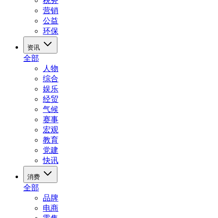
税务
营销
公益
环保
资讯
全部
人物
综合
娱乐
经贸
气候
赛事
宏观
教育
党建
快讯
消费
全部
品牌
电商