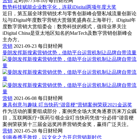
营销
定时(6775-6-10)
每日财经网
数势科技赋能企业数字化，连获iDigital两项年度大奖
近日，第五届全球营销技术与零售创新峰会暨私域流量创新论
坛与iDigital年度数字营销大赏颁奖盛典在上海举行。iDigital年
度数字营销大赏组委会：数势科技的模式，值得业界关注
iDigital China是亚太地区知名的MarTech及数字营销创新峰会
主办方。
营销
2021-09-23
每日财经网
曼朗发挥新搜索营销优势，借助平台运营机制让品牌自带流量
营销
2021-06-08
每日财经网
兼具创意与趣味 叮当快药“谐音梗”营销案例荣获2021金远奖
作为活动的重要组成部分，案例类全场大奖角逐赛历来万众瞩
目，互联网医疗+医药引领企业叮当快药凭借“分必得”谐音梗
案例荣获第十三届金远奖跨界营销类金奖，赢得广泛关注。
营销
2021-05-28
每日财经网
剑南春携手敦煌，以文化之力开启营销新时代