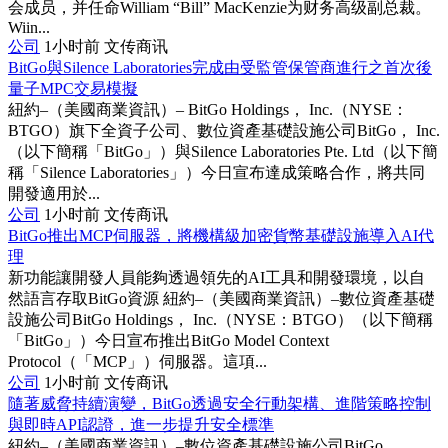
会成员，并任命William “Bill” MacKenzie为财务高级副总裁。
Wiin...
公司
1小时前
文传商讯
BitGo與Silence Laboratories完成由受監管保管商進行之首次後
量子MPC交易模擬
紐約–（美國商業資訊）– BitGo Holdings， Inc.（NYSE：
BTGO）旗下全資子公司、數位資產基礎設施公司BitGo， Inc.
（以下簡稱「BitGo」）與Silence Laboratories Pte. Ltd（以下簡
稱「Silence Laboratories」）今日宣布達成策略合作，將共同
開發適用於...
公司
1小时前
文传商讯
BitGo推出MCP伺服器，將機構級加密貨幣基礎設施導入AI代
理
新功能讓開發人員能夠透過領先的AI工具和開發環境，以自
然語言存取BitGo資源 紐約–（美國商業資訊）–數位資產基礎
設施公司BitGo Holdings， Inc.（NYSE：BTGO）（以下簡稱
「BitGo」）今日宣布推出BitGo Model Context
Protocol（「MCP」）伺服器。這項...
公司
1小时前
文传商讯
隨著威脅持續演變，BitGo透過安全行動架構、進階策略控制
與即時API認證，進一步提升安全標準
紐約–（美國商業資訊）–數位資產基礎設施公司BitGo