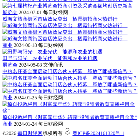
展览会
2024-07-01
每日财经网
威海文旅商街区首店效应突出，栖霞街招商火热进行！
商业
2024-06-18
每日财经网
田野与阳光：农业光伏，能源和农业的机遇
展览会
2024-05-08
文传商讯
中粮名庄荟全面启动门店合伙人招募，释放了哪些新信号？
商业
2024-01-25
每日财经网
原创投教栏目《财富嘉年华》斩获“投资者教育直播栏目金奖”
商业
2024-01-24
每日财经网
©2026
每日财经网
版权所有
粤ICP备2024161320号-1