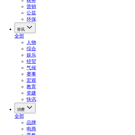
税务
营销
公益
环保
资讯
全部
人物
综合
娱乐
经贸
气候
赛事
宏观
教育
党建
快讯
消费
全部
品牌
电商