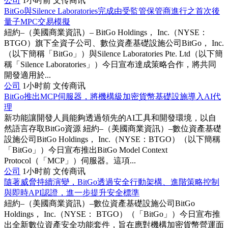
公司
1小时前
文传商讯
BitGo與Silence Laboratories完成由受監管保管商進行之首次後
量子MPC交易模擬
紐約–（美國商業資訊）– BitGo Holdings， Inc.（NYSE：
BTGO）旗下全資子公司、數位資產基礎設施公司BitGo， Inc.
（以下簡稱「BitGo」）與Silence Laboratories Pte. Ltd（以下簡
稱「Silence Laboratories」）今日宣布達成策略合作，將共同
開發適用於...
公司
1小时前
文传商讯
BitGo推出MCP伺服器，將機構級加密貨幣基礎設施導入AI代
理
新功能讓開發人員能夠透過領先的AI工具和開發環境，以自
然語言存取BitGo資源 紐約–（美國商業資訊）–數位資產基礎
設施公司BitGo Holdings， Inc.（NYSE：BTGO）（以下簡稱
「BitGo」）今日宣布推出BitGo Model Context
Protocol（「MCP」）伺服器。這項...
公司
1小时前
文传商讯
隨著威脅持續演變，BitGo透過安全行動架構、進階策略控制
與即時API認證，進一步提升安全標準
紐約–（美國商業資訊）–數位資產基礎設施公司BitGo
Holdings， Inc.（NYSE： BTGO）（「BitGo」）今日宣布推
出全新數位資產安全功能套件，旨在應對機構加密貨幣營運面