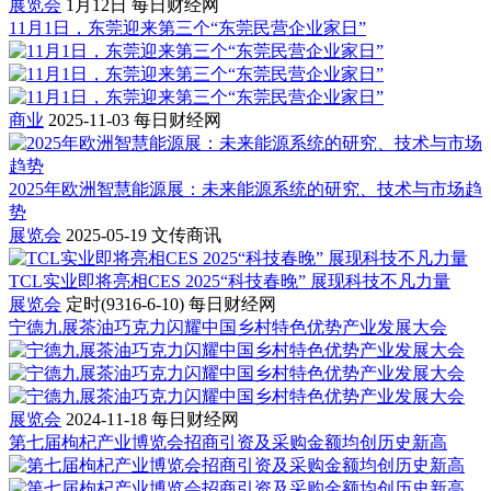
展览会
1月12日
每日财经网
11月1日，东莞迎来第三个“东莞民营企业家日”
商业
2025-11-03
每日财经网
2025年欧洲智慧能源展：未来能源系统的研究、技术与市场趋
势
展览会
2025-05-19
文传商讯
TCL实业即将亮相CES 2025“科技春晚” 展现科技不凡力量
展览会
定时(9316-6-10)
每日财经网
宁德九展茶油巧克力闪耀中国乡村特色优势产业发展大会
展览会
2024-11-18
每日财经网
第七届枸杞产业博览会招商引资及采购金额均创历史新高