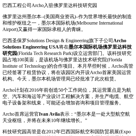
巴西工程公司Archo入驻佛罗里达科技研究园
佛罗里达州墨尔本–(美国商业资讯)–作为世界增长最快的制造
和维护枢纽之一，墨尔本国际机场(Melbourne International
Airport)又赢得一家国际承租人的青睐。
巴西圣保罗Solutions Design & Engineering旗下子公司
Archo
Solutions Engineering USA
将在
墨尔本国际机场佛罗里达科技
研究园
(Florida Tech Research Park)设立运营部门。该科技研究
园占地100英亩，是该机场与佛罗里达技术研究院(Florida
Institute of Technology)的合作项目。本月早些时候，Archo高管
已经签署了租赁协议，将在该园区内开设Archo首家美国运营
机构。今天，墨尔本机场管理局已经批准了此次租赁。
Archo计划在2016年前创造50个工作岗位，其运营重点是为航
空、汽车和海运等产业设计工程解决方案，并生产电缆、航空
电子设备架和线束，可能还会增加咨询和项目管理服务。
Archo首席运营官
Ivan Avila
表示：“墨尔本是一处大型航空航
天业枢纽，并将在未来10年继续增长。”
科技研究园高管是在2012年巴西国际航空和国防贸易展(Expo