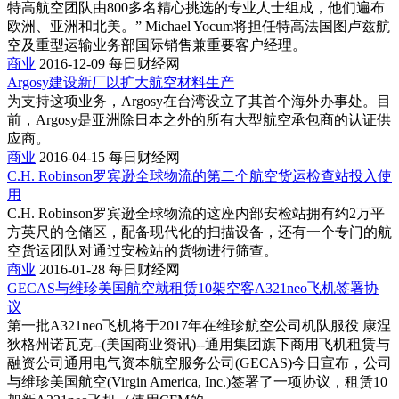
特高航空团队由800多名精心挑选的专业人士组成，他们遍布
欧洲、亚洲和北美。” Michael Yocum将担任特高法国图卢兹航
空及重型运输业务部国际销售兼重要客户经理。
商业
2016-12-09
每日财经网
Argosy建设新厂以扩大航空材料生产
为支持这项业务，Argosy在台湾设立了其首个海外办事处。目
前，Argosy是亚洲除日本之外的所有大型航空承包商的认证供
应商。
商业
2016-04-15
每日财经网
C.H. Robinson罗宾逊全球物流的第二个航空货运检查站投入使
用
C.H. Robinson罗宾逊全球物流的这座内部安检站拥有约2万平
方英尺的仓储区，配备现代化的扫描设备，还有一个专门的航
空货运团队对通过安检站的货物进行筛查。
商业
2016-01-28
每日财经网
GECAS与维珍美国航空就租赁10架空客A321neo飞机签署协
议
第一批A321neo飞机将于2017年在维珍航空公司机队服役 康涅
狄格州诺瓦克--(美国商业资讯)--通用集团旗下商用飞机租赁与
融资公司通用电气资本航空服务公司(GECAS)今日宣布，公司
与维珍美国航空(Virgin America, Inc.)签署了一项协议，租赁10