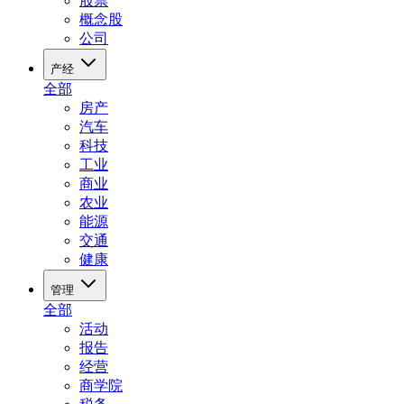
股票
概念股
公司
产经
全部
房产
汽车
科技
工业
商业
农业
能源
交通
健康
管理
全部
活动
报告
经营
商学院