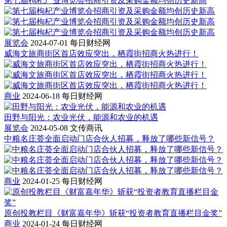
第七届枸杞产业博览会招商引资及采购金额均创历史新高
展览会
2024-07-01
每日财经网
威海文旅商街区首店效应突出，栖霞街招商火热进行！
商业
2024-06-18
每日财经网
田野与阳光：农业光伏，能源和农业的机遇
展览会
2024-05-08
文传商讯
中粮名庄荟全面启动门店合伙人招募，释放了哪些新信号？
商业
2024-01-25
每日财经网
原创投教栏目《财富嘉年华》斩获“投资者教育直播栏目金奖”
商业
2024-01-24
每日财经网