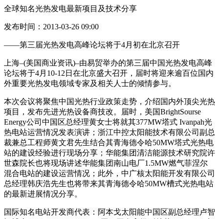
全球知名光热发电最新项目及技术分享
发布时间：2013-03-26 09:00
——第三届光热发电高峰论坛将于4月初在北京召开
上海–(美国商业资讯)–由易贸举办的第三届中国光热发电高峰
论坛将于4月10-12日在北京盛大召开，届时将迎来逾百位国内
外重要光热发电领域专家及相关人士的倾情参与。
本次会议将聚焦中国光热行业政策走势，介绍国内外顶尖光热
项目，发布先进光热设备商技改。届时，美国BrightSourse
Energy公司中国区总经理黄女士将就其377MW塔式 Ivanpah光
热电站运营情况发表演讲；浙江中控太阳能技术有限公司副总
裁兼总工程师黄文君先生结合其青海德令哈50MW塔式光热电
站的建设经验进行现场分享；华能集团清洁能源技术研究院许
世森院长也将现场讲述华能集团南山电厂1.5MW燃气菲涅尔
混合电站的建设运营情况；此外，中广核太阳能开发有限公司
总经理韩庆浩先生也将带来其青海德令哈50MW槽式光热电站
的最新进展情况分享。
国际知名电站开发商代表：阿本戈太阳能中国区副总经理卢智