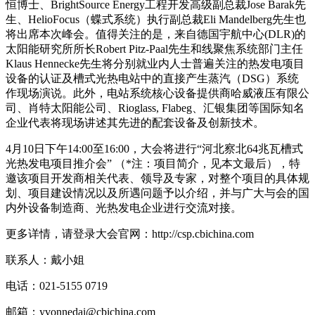
恒博士、BrightSource Energy工程开发高级副总裁Jose Barak先
生、HelioFocus（蝶式系统）执行副总裁Eli Mandelberg先生也
将出席本次峰会。值得关注的是，来自德国宇航中心(DLR)的
太阳能研究所所长Robert Pitz-Paal先生和线聚焦系统部门主任
Klaus Hennecke先生将分别就业内人士普遍关注的热发电项目
设备的认证及槽式光热电站中的直接产生蒸汽（DSG）系统
作现场演说。此外，电站系统核心设备提供商哈威液压有限公
司、肖特太阳能公司、Rioglass, Flabeg、汇银集团等国际知名
企业代表将现场讲述其先进的配套设备及创新技术。
4月10日下午14:00至16:00，大会将进行“河北察北64兆瓦槽式
光热发电项目推介会” （*注：项目简介，见本文最后），特
邀该项目开发商相关代表、领导及专家，对整个项目的具体规
划、项目建设情况以及所遇问题予以介绍，并与广大与会的国
内外设备制造商、光热发电企业进行交流对接。
更多详情，请登录大会官网：http://csp.cbichina.com
联系人：戴小姐
电话：021-5155 0719
邮箱：yvonnedai@cbichina.com