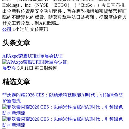
Holdings， Inc.（NYSE： BTGO）（「BitGo」）今日宣布推
出全新數位資產安全功能套件，旨在應對機構加密貨幣營運面
臨的不斷變化的威脅。隨著攻擊手法日益複雜，從深度偽造與
社交工程攻擊，到API欺騙...
公司
1小时前
文传商讯
头条文章
APAxpo荣膺UFI国际展会认证
展览会
5月11日
每日财经网
精选文章
菲沃泰闪耀2026 CES：以纳米科技赋能AI时代，引领绿色防
护新潮流