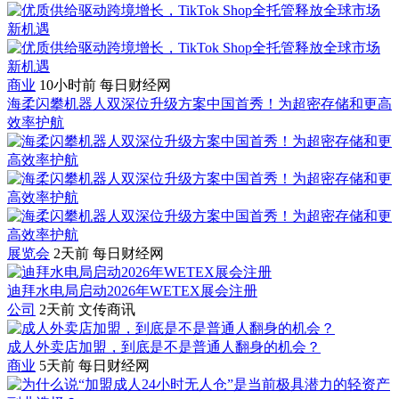
商业
10小时前
每日财经网
海柔闪攀机器人双深位升级方案中国首秀！为超密存储和更高
效率护航
展览会
2天前
每日财经网
迪拜水电局启动2026年WETEX展会注册
公司
2天前
文传商讯
成人外卖店加盟，到底是不是普通人翻身的机会？
商业
5天前
每日财经网