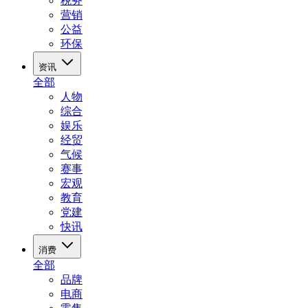
税务
营销
公益
环保
资讯
全部
人物
综合
娱乐
经贸
气候
赛事
宏观
教育
党建
快讯
消费
全部
品牌
电商