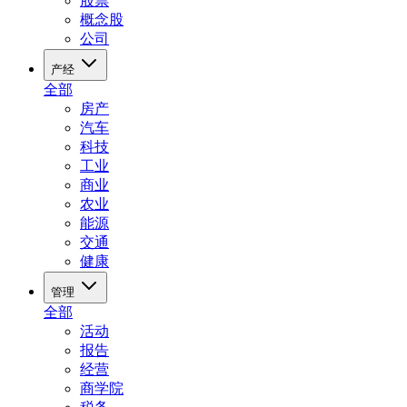
股票
概念股
公司
产经
全部
房产
汽车
科技
工业
商业
农业
能源
交通
健康
管理
全部
活动
报告
经营
商学院