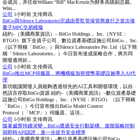
会成员，并任命William “Bill” MacKenzie为财务高级副总裁。
Wiin...
公司
1小时前
文传商讯
BitGo與Silence Laboratories完成由受監管保管商進行之首次後
量子MPC交易模擬
紐約–（美國商業資訊）– BitGo Holdings， Inc.（NYSE：
BTGO）旗下全資子公司、數位資產基礎設施公司BitGo， Inc.
（以下簡稱「BitGo」）與Silence Laboratories Pte. Ltd（以下簡
稱「Silence Laboratories」）今日宣布達成策略合作，將共同
開發適用於...
公司
1小时前
文传商讯
BitGo推出MCP伺服器，將機構級加密貨幣基礎設施導入AI代
理
新功能讓開發人員能夠透過領先的AI工具和開發環境，以自
然語言存取BitGo資源 紐約–（美國商業資訊）–數位資產基礎
設施公司BitGo Holdings， Inc.（NYSE：BTGO）（以下簡稱
「BitGo」）今日宣布推出BitGo Model Context
Protocol（「MCP」）伺服器。這項...
公司
1小时前
文传商讯
隨著威脅持續演變，BitGo透過安全行動架構、進階策略控制
與即時API認證，進一步提升安全標準
紐約–（美國商業資訊）–數位資產基礎設施公司BitGo