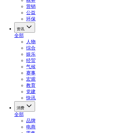
税务
营销
公益
环保
资讯
全部
人物
综合
娱乐
经贸
气候
赛事
宏观
教育
党建
快讯
消费
全部
品牌
电商