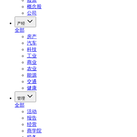
股票
概念股
公司
产经
全部
房产
汽车
科技
工业
商业
农业
能源
交通
健康
管理
全部
活动
报告
经营
商学院