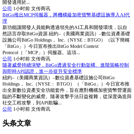
開發適用於...
公司
1小时前
文传商讯
BitGo推出MCP伺服器，將機構級加密貨幣基礎設施導入AI代
理
新功能讓開發人員能夠透過領先的AI工具和開發環境，以自
然語言存取BitGo資源 紐約–（美國商業資訊）–數位資產基礎
設施公司BitGo Holdings， Inc.（NYSE：BTGO）（以下簡稱
「BitGo」）今日宣布推出BitGo Model Context
Protocol（「MCP」）伺服器。這項...
公司
1小时前
文传商讯
隨著威脅持續演變，BitGo透過安全行動架構、進階策略控制
與即時API認證，進一步提升安全標準
紐約–（美國商業資訊）–數位資產基礎設施公司BitGo
Holdings， Inc.（NYSE： BTGO）（「BitGo」）今日宣布推
出全新數位資產安全功能套件，旨在應對機構加密貨幣營運面
臨的不斷變化的威脅。隨著攻擊手法日益複雜，從深度偽造與
社交工程攻擊，到API欺騙...
公司
1小时前
文传商讯
头条文章