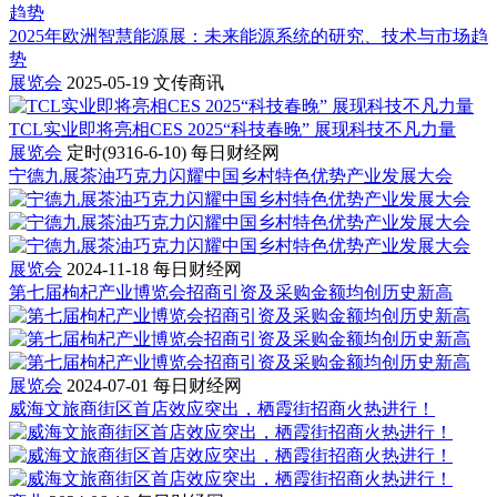
2025年欧洲智慧能源展：未来能源系统的研究、技术与市场趋
势
展览会
2025-05-19
文传商讯
TCL实业即将亮相CES 2025“科技春晚” 展现科技不凡力量
展览会
定时(9316-6-10)
每日财经网
宁德九展茶油巧克力闪耀中国乡村特色优势产业发展大会
展览会
2024-11-18
每日财经网
第七届枸杞产业博览会招商引资及采购金额均创历史新高
展览会
2024-07-01
每日财经网
威海文旅商街区首店效应突出，栖霞街招商火热进行！