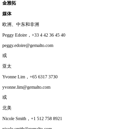
金雅拓
媒体
欧洲、中东和非洲
Peggy Edoire，+33 4 42 36 45 40
peggy.edoire@gemalto.com
或
亚太
Yvonne Lim，+65 6317 3730
yvonne.lim@gemalto.com
或
北美
Nicole Smith，+1 512 758 8921
nicole.smith@gemalto.com