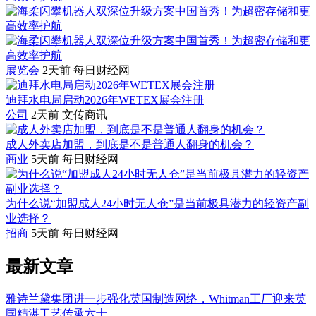
展览会
2天前
每日财经网
迪拜水电局启动2026年WETEX展会注册
公司
2天前
文传商讯
成人外卖店加盟，到底是不是普通人翻身的机会？
商业
5天前
每日财经网
为什么说“加盟成人24小时无人仓”是当前极具潜力的轻资产副
业选择？
招商
5天前
每日财经网
最新文章
雅诗兰黛集团进一步强化英国制造网络，Whitman工厂迎来英
国精湛工艺传承六十