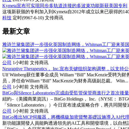
Kymeta宣布可实现同步多轨道连接的多波束功能新获美国专利
这项新获颁的专利加入到Kymeta自2012年成立以来已获得的
科技
定时(9967-6-10)
文传商讯
最新文章
雅诗兰黛集团进一步强化英国制造网络，Whitman工厂迎来英
公司
1小时前
文传商讯
Neuraptive Therapeutics， Inc.宣布关键组织架构调整，
Ulf Wiinberg获任董事会成员 William “Bill” MacKenz
员，并任命William “Bill” MacKenzie为财务高级副总裁。 Wiin...
公司
1小时前
文传商讯
BitGo與Silence Laboratories完成由受監管保管商進行之首
紐約–（美國商業資訊）– BitGo Holdings， Inc.（NYSE： B
「Silence Laboratories」）今日宣布達成策略合作，將共同開發適
公司
1小时前
文传商讯
BitGo推出MCP伺服器，將機構級加密貨幣基礎設施導入AI代
新功能讓開發人員能夠透過領先的AI工具和開發環境，以自然語言存取B