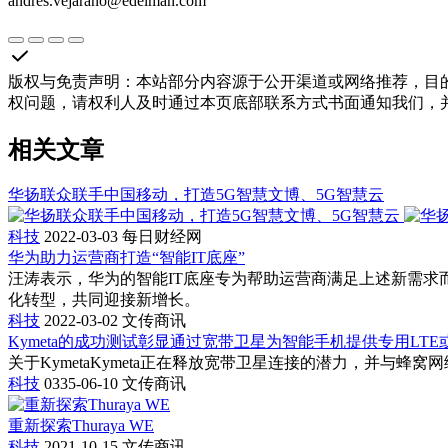
andres.vejarano@edelman.com
版权与免责声明
：
本站部分内容源于公开渠道或网络推荐，目
权问题，请权利人及时通过本页底部联系方式书面通知我们，
相关文章
华扬联众联手中国移动，打造5G智慧文博、5G智慧云
科技
2022-03-03
每日财经网
华为助力运营商打造“智能IT底座”
汪涛表示，华为的智能IT底座专为帮助运营商满足上述新需求
化转型，共同迎接新增长。
科技
2022-03-02
文传商讯
Kymeta的成功测试彰显通过宽带卫星为智能手机提供专用LTE
关于KymetaKymeta正在释放宽带卫星连接的潜力，并与
科技
0335-06-10
文传商讯
重新探索Thuraya WE
科技
2021-10-15
文传商讯