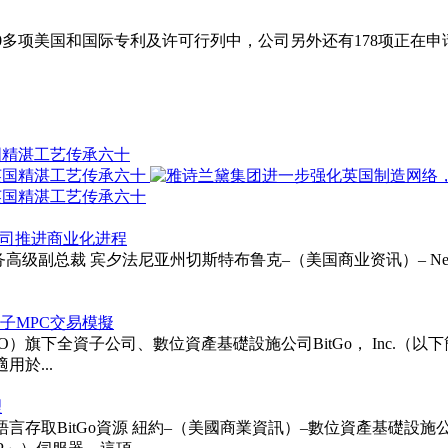
140多项美国和国际专利及许可行列中，公司另外还有178项正在
国精湛工艺传承六十
以支持公司推进商业化进程
ie受聘为财务高级副总裁 宾夕法尼亚州切斯特布鲁克–（美国商业资讯）– Neurapt
次後量子MPC交易模擬
TGO）旗下全資子公司、數位資產基礎設施公司BitGo， Inc.（以下簡稱「BitG
用於...
理
itGo資源 紐約–（美國商業資訊）–數位資產基礎設施公司BitGo 