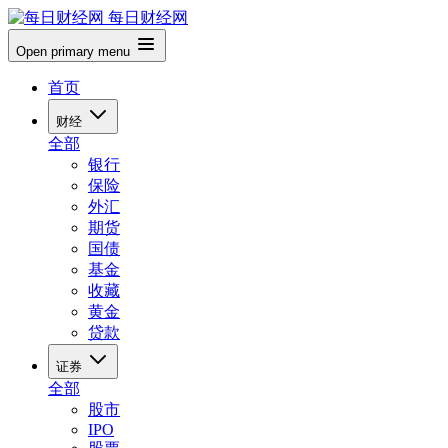
每日财经网
Open primary menu
首页
财经
全部
银行
保险
外汇
期货
国债
基金
收藏
黄金
贷款
证券
全部
股市
IPO