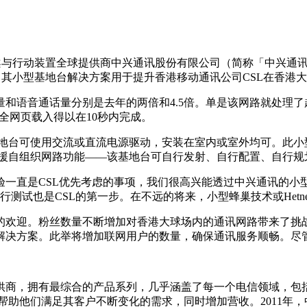
行动装置全球提供商中兴通讯股份有限公司（简称「中兴通讯」，H股代
s 2013)期间，其小型基地台解决方案用于提升香港移动通讯公司CSL在
语音通话量分别是去年的两倍和4.5倍。单是该网路就处理了超
的全网页载入得以在10秒内完成。
基地台可使用交流或直流电源驱动，安装在室内或室外均可。此小型基
型基地台支援自组织网路功能——该基地台可自行发射、自行配置、自
打造一流的网路体验一直是CSL优先考虑的事项，我们很高兴能透过中兴通
台进行测试也是CSL的第一步。在不远的将来，小型蜂巢技术或He
欢迎。粉丝数量不断增加对香港大球场内的通讯网路带来了挑战。
解决方案。此举将增加联网用户的数量，确保通讯服务顺畅。尽
供商，拥有最综合的产品系列，几乎涵盖了每一个电信领域，包
，帮助他们满足其客户不断变化的需求，同时增加营收。2011年，