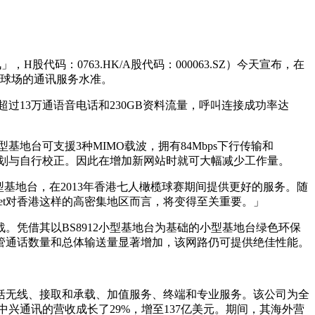
码：0763.HK/A股代码：000063.SZ）今天宣布，在
香港大球场的通讯服务水准。
过13万通语音电话和230GB资料流量，呼叫连接成功率达
地台可支援3种MIMO载波，拥有84Mbps下行传输和
行规划与自行校正。因此在增加新网站时就可大幅减少工作量。
讯的小型基地台，在2013年香港七人橄榄球赛期间提供更好的服务。随
tnet对香港这样的高密集地区而言，将变得至关重要。」
凭借其以BS8912小型基地台为基础的小型基地台绿色环保
管通话数量和总体输送量显著增加，该网路仍可提供绝佳性能。
括无线、接取和承载、加值服务、终端和专业服务。该公司为全
中兴通讯的营收成长了29%，增至137亿美元。期间，其海外营