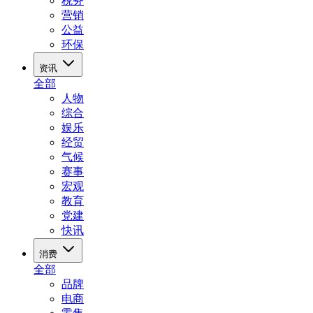
税务
营销
公益
环保
资讯
全部
人物
综合
娱乐
经贸
气候
赛事
宏观
教育
党建
快讯
消费
全部
品牌
电商