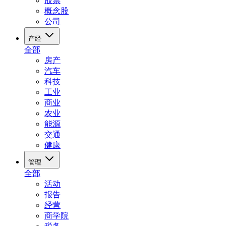
股票
概念股
公司
产经
全部
房产
汽车
科技
工业
商业
农业
能源
交通
健康
管理
全部
活动
报告
经营
商学院