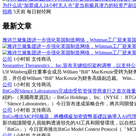
为什么说“加盟成人24小时无人仓”是当前极具潜力的轻资产副
招商
5天前
每日财经网
最新文章
雅诗兰黛集团进一步强化英国制造网络，Whitman工厂迎来英
公司
1小时前
文传商讯
Neuraptive Therapeutics， Inc.宣布关键组织架构调整，
Ulf Wiinberg获任董事会成员 William “Bill” MacKenz
员，并任命William “Bill” MacKenzie为财务高级副总裁。 Wiin...
公司
1小时前
文传商讯
BitGo與Silence Laboratories完成由受監管保管商進行之首
紐約–（美國商業資訊）– BitGo Holdings， Inc.（NYSE： B
「Silence Laboratories」）今日宣布達成策略合作，將共同開發適
公司
1小时前
文传商讯
BitGo推出MCP伺服器，將機構級加密貨幣基礎設施導入AI代
新功能讓開發人員能夠透過領先的AI工具和開發環境，以自然語言存取B
「BitGo」）今日宣布推出BitGo Model Context Protocol（
公司
1小时前
文传商讯