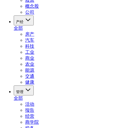
股票
概念股
公司
产经
全部
房产
汽车
科技
工业
商业
农业
能源
交通
健康
管理
全部
活动
报告
经营
商学院