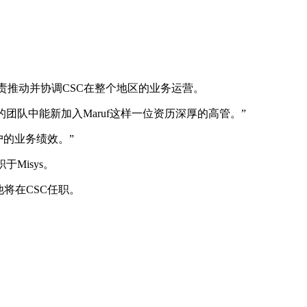
生将负责推动并协调CSC在整个地区的业务运营。
团队中能新加入Maruf这样一位资历深厚的高管。”
户的业务绩效。”
职于Misys。
起，他将在CSC任职。