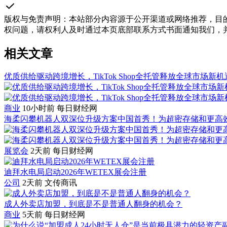
版权与免责声明
：
本站部分内容源于公开渠道或网络推荐，目
权问题，请权利人及时通过本页底部联系方式书面通知我们，
相关文章
优质供给驱动跨境增长，TikTok Shop全托管释放全球市场新机
商业
10小时前
每日财经网
海柔闪攀机器人双深位升级方案中国首秀！为超密存储和更高
展览会
2天前
每日财经网
迪拜水电局启动2026年WETEX展会注册
公司
2天前
文传商讯
成人外卖店加盟，到底是不是普通人翻身的机会？
商业
5天前
每日财经网