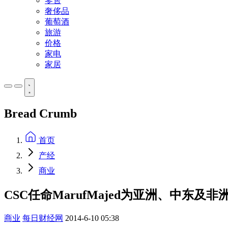
零售
奢侈品
葡萄酒
旅游
价格
家电
家居
Bread Crumb
首页
产经
商业
CSC任命MarufMajed为亚洲、中东及
商业
每日财经网
2014-6-10 05:38