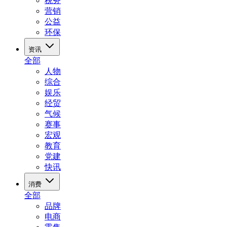
税务
营销
公益
环保
资讯
全部
人物
综合
娱乐
经贸
气候
赛事
宏观
教育
党建
快讯
消费
全部
品牌
电商