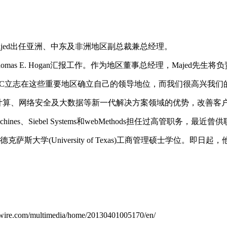
 Majed出任亚洲、中东及非洲地区副总裁兼总经理。
mas E. Hogan汇报工作。作为地区董事总经理，Majed先
CSC立志在这些重要地区确立自己的领导地位，而我们很高兴我们的
在云计算、网络安全及大数据等新一代解决方案领域的优势，改善客
hines、Siebel Systems和webMethods担任过高管职务，最近曾供
学位以及德克萨斯大学(University of Texas)工商管理硕士学位。即日
multimedia/home/20130401005170/en/