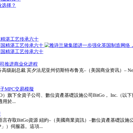
业选择？
国精湛工艺传承六十
以支持公司推进商业化进程
ie受聘为财务高级副总裁 宾夕法尼亚州切斯特布鲁克–（美国商业资讯）– Neurapt
次後量子MPC交易模擬
TGO）旗下全資子公司、數位資產基礎設施公司BitGo， Inc.（以下簡稱「BitG
用於...
理
itGo資源 紐約–（美國商業資訊）–數位資產基礎設施公司BitGo 
「MCP」）伺服器。這項...