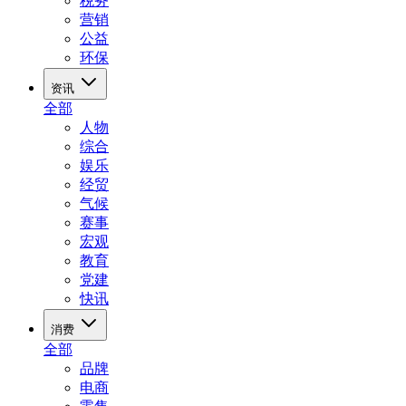
税务
营销
公益
环保
资讯
全部
人物
综合
娱乐
经贸
气候
赛事
宏观
教育
党建
快讯
消费
全部
品牌
电商