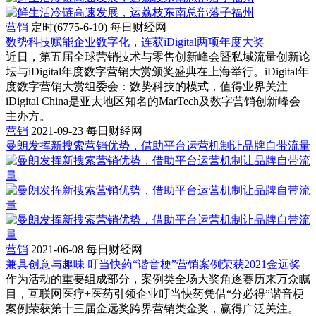
营销
定时(6775-6-10)
每日财经网
数势科技赋能企业数字化，连获iDigital两项年度大奖
近日，第五届全球营销技术与零售创新峰会暨私域流量创新论
坛与iDigital年度数字营销大赏颁奖盛典在上海举行。iDigital年
度数字营销大赏组委会：数势科技的模式，值得业界关注
iDigital China是亚太地区知名的MarTech及数字营销创新峰会
主办方。
营销
2021-09-23
每日财经网
曼朗发挥新搜索营销优势，借助平台运营机制让品牌自带流量
营销
2021-06-08
每日财经网
兼具创意与趣味 叮当快药“谐音梗”营销案例荣获2021金远奖
作为活动的重要组成部分，案例类全场大奖角逐赛历来万众瞩
目，互联网医疗+医药引领企业叮当快药凭借“分必得”谐音梗
案例荣获第十三届金远奖跨界营销类金奖，赢得广泛关注。