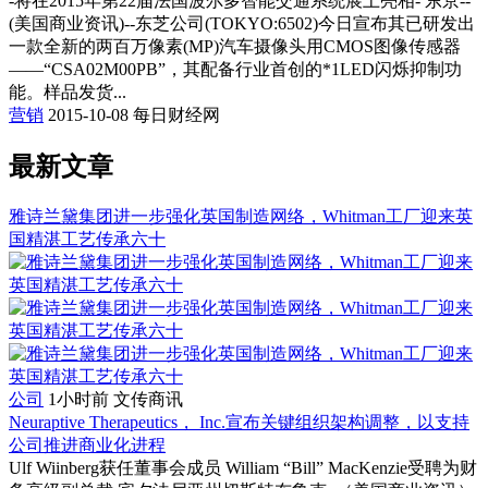
-将在2015年第22届法国波尔多智能交通系统展上亮相- 东京--
(美国商业资讯)--东芝公司(TOKYO:6502)今日宣布其已研发出
一款全新的两百万像素(MP)汽车摄像头用CMOS图像传感器
——“CSA02M00PB”，其配备行业首创的*1LED闪烁抑制功
能。样品发货...
营销
2015-10-08
每日财经网
最新文章
雅诗兰黛集团进一步强化英国制造网络，Whitman工厂迎来英
国精湛工艺传承六十
公司
1小时前
文传商讯
Neuraptive Therapeutics， Inc.宣布关键组织架构调整，以支持
公司推进商业化进程
Ulf Wiinberg获任董事会成员 William “Bill” MacKenzie受聘为财