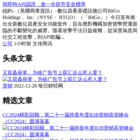
與即時API認證，進一步提升安全標準
紐約–（美國商業資訊）–數位資產基礎設施公司BitGo
Holdings， Inc.（NYSE： BTGO）（「BitGo」）今日宣布推
出全新數位資產安全功能套件，旨在應對機構加密貨幣營運面
臨的不斷變化的威脅。隨著攻擊手法日益複雜，從深度偽造與
社交工程攻擊，到API欺騙...
公司
1小时前
文传商讯
头条文章
又双叒获奖，为啥广告节上双汇这么惹人爱？
营销
2022-12-28
每日财经网
精选文章
CC2024精彩回顾，第二十一届跨盈年度B2B营销高管峰会
（CC2024）圆满落幕