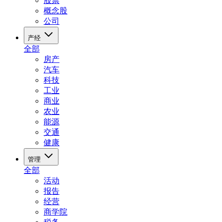
股票
概念股
公司
产经
全部
房产
汽车
科技
工业
商业
农业
能源
交通
健康
管理
全部
活动
报告
经营
商学院