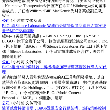
务高级副总裁 宾夕法尼亚州切斯特布鲁克–（美国商业资讯）
– Neuraptive Therapeutics今日宣布任命Ulf Wiinberg为公司董事
会成员，并任命William “Bill” MacKenzie为财务高级副总裁。
Wiin...
公司
1小时前
文传商讯
BitGo與Silence Laboratories完成由受監管保管商進行之首次後
量子MPC交易模擬
紐約–（美國商業資訊）– BitGo Holdings， Inc.（NYSE：
BTGO）旗下全資子公司、數位資產基礎設施公司BitGo， Inc.
（以下簡稱「BitGo」）與Silence Laboratories Pte. Ltd（以下簡
稱「Silence Laboratories」）今日宣布達成策略合作，將共同
開發適用於...
公司
1小时前
文传商讯
BitGo推出MCP伺服器，將機構級加密貨幣基礎設施導入AI代
理
新功能讓開發人員能夠透過領先的AI工具和開發環境，以自
然語言存取BitGo資源 紐約–（美國商業資訊）–數位資產基礎
設施公司BitGo Holdings， Inc.（NYSE：BTGO）（以下簡稱
「BitGo」）今日宣布推出BitGo Model Context
Protocol（「MCP」）伺服器。這項...
公司
1小时前
文传商讯
隨著威脅持續演變，BitGo透過安全行動架構、進階策略控制