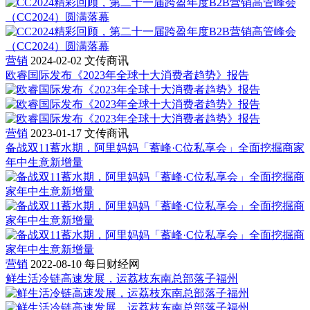
营销
2024-02-02
文传商讯
欧睿国际发布《2023年全球十大消费者趋势》报告
营销
2023-01-17
文传商讯
备战双11蓄水期，阿里妈妈「蓄峰·C位私享会」全面挖掘商家
年中生意新增量
营销
2022-08-10
每日财经网
鲜生活冷链高速发展，运荔枝东南总部落子福州