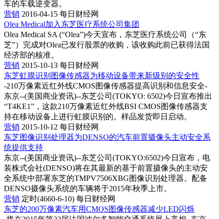
车的车载逆变器。
营销
2016-04-15
每日财经网
Olea Medical加入东芝医疗系统公司集团
Olea Medical SA (“Olea”)今天宣布，东芝医疗系统公司（“东
芝”）完成对Olea已发行股票的收购，该收购此前已获得法国
经济部的核准。
营销
2015-10-13
每日财经网
东芝虹膜识别图像传感器为移动设备带来新级别的安全性
-210万像素近红外线CMOS图像传感器提高识别和信息安全-
东京--(美国商业资讯)--东芝公司(TOKYO: 6502)今日宣布推出
“T4KE1”，这款210万像素近红外线BSI CMOS图像传感器支
持在移动设备上进行虹膜识别的。样品发货即日启动。
营销
2015-10-12
每日财经网
东芝图像识别处理器为DENSO的汽车前置摄像头主动安全系
统提供支持
东京--(美国商业资讯)--东芝公司(TOKYO:6502)今日宣布，电
装株式会社(DENSO)将在其最新的基于前置摄像头的主动安
全系统中部署东芝的TMPV7506XBG图像识别处理器。配备
DENSO摄像头系统的车辆将于2015年秋季上市。
营销
定时(4660-6-10)
每日财经网
东芝的200万像素汽车用CMOS图像传感器减少LED闪烁