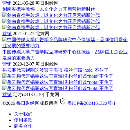
营销
2021-05-28
每日财经网
剑南春携手敦煌，以文化之力开启营销新时代
营销
2021-01-27
北方网
中国传媒大学广告学院品牌研究中心徐振廷：品牌信用是企业
发展的重要助力
营销
2020-12-07
每日财经网
岳云鹏代言锅圈这波官宣海报 粉丝们该“hold”不住了
营销
定时(4313-6-10)
千龙网
©2026
每日财经网
版权所有
粤ICP备2024161320号-1
关于我们
使用条款
商务合作