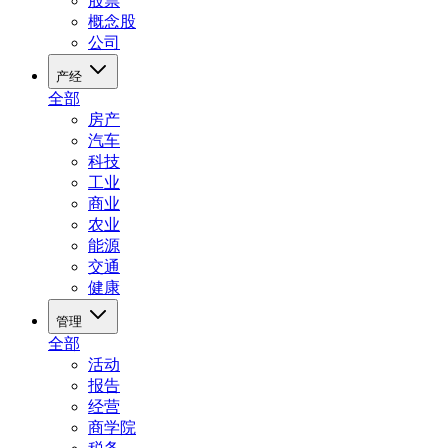
股票
概念股
公司
产经
全部
房产
汽车
科技
工业
商业
农业
能源
交通
健康
管理
全部
活动
报告
经营
商学院