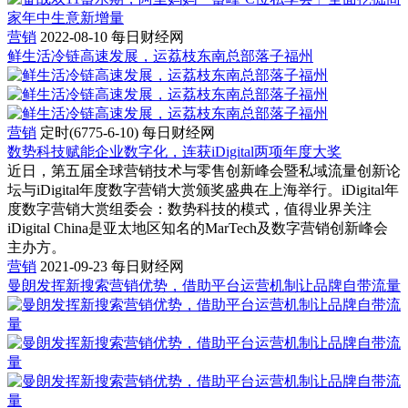
营销
2022-08-10
每日财经网
鲜生活冷链高速发展，运荔枝东南总部落子福州
营销
定时(6775-6-10)
每日财经网
数势科技赋能企业数字化，连获iDigital两项年度大奖
近日，第五届全球营销技术与零售创新峰会暨私域流量创新论
坛与iDigital年度数字营销大赏颁奖盛典在上海举行。iDigital年
度数字营销大赏组委会：数势科技的模式，值得业界关注
iDigital China是亚太地区知名的MarTech及数字营销创新峰会
主办方。
营销
2021-09-23
每日财经网
曼朗发挥新搜索营销优势，借助平台运营机制让品牌自带流量