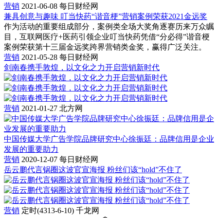
营销
2021-06-08
每日财经网
兼具创意与趣味 叮当快药“谐音梗”营销案例荣获2021金远奖
作为活动的重要组成部分，案例类全场大奖角逐赛历来万众瞩
目，互联网医疗+医药引领企业叮当快药凭借“分必得”谐音梗
案例荣获第十三届金远奖跨界营销类金奖，赢得广泛关注。
营销
2021-05-28
每日财经网
剑南春携手敦煌，以文化之力开启营销新时代
营销
2021-01-27
北方网
中国传媒大学广告学院品牌研究中心徐振廷：品牌信用是企业
发展的重要助力
营销
2020-12-07
每日财经网
岳云鹏代言锅圈这波官宣海报 粉丝们该“hold”不住了
营销
定时(4313-6-10)
千龙网