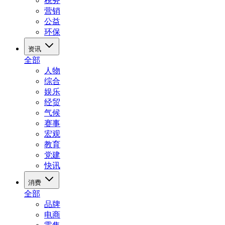
税务
营销
公益
环保
资讯
全部
人物
综合
娱乐
经贸
气候
赛事
宏观
教育
党建
快讯
消费
全部
品牌
电商