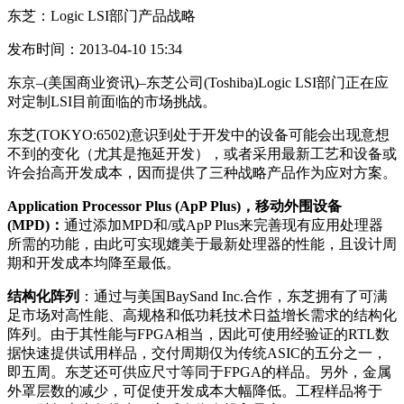
东芝：Logic LSI部门产品战略
发布时间：2013-04-10 15:34
东京–(美国商业资讯)–东芝公司(Toshiba)Logic LSI部门正在应
对定制LSI目前面临的市场挑战。
东芝(TOKYO:6502)意识到处于开发中的设备可能会出现意想
不到的变化（尤其是拖延开发），或者采用最新工艺和设备或
许会抬高开发成本，因而提供了三种战略产品作为应对方案。
Application Processor Plus (ApP Plus)
，移动外围设备
(MPD)
：
通过添加MPD和/或ApP Plus来完善现有应用处理器
所需的功能，由此可实现媲美于最新处理器的性能，且设计周
期和开发成本均降至最低。
结构化阵列
：通过与美国BaySand Inc.合作，东芝拥有了可满
足市场对高性能、高规格和低功耗技术日益增长需求的结构化
阵列。由于其性能与FPGA相当，因此可使用经验证的RTL数
据快速提供试用样品，交付周期仅为传统ASIC的五分之一，
即五周。东芝还可供应尺寸等同于FPGA的样品。另外，金属
外罩层数的减少，可促使开发成本大幅降低。工程样品将于