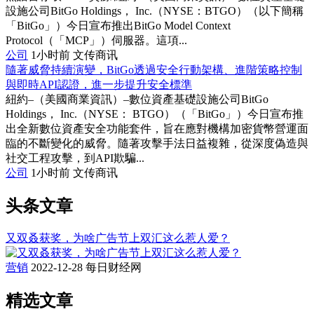
設施公司BitGo Holdings， Inc.（NYSE：BTGO）（以下簡稱
「BitGo」）今日宣布推出BitGo Model Context
Protocol（「MCP」）伺服器。這項...
公司
1小时前
文传商讯
隨著威脅持續演變，BitGo透過安全行動架構、進階策略控制
與即時API認證，進一步提升安全標準
紐約–（美國商業資訊）–數位資產基礎設施公司BitGo
Holdings， Inc.（NYSE： BTGO）（「BitGo」）今日宣布推
出全新數位資產安全功能套件，旨在應對機構加密貨幣營運面
臨的不斷變化的威脅。隨著攻擊手法日益複雜，從深度偽造與
社交工程攻擊，到API欺騙...
公司
1小时前
文传商讯
头条文章
又双叒获奖，为啥广告节上双汇这么惹人爱？
营销
2022-12-28
每日财经网
精选文章