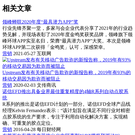
相关文章
领峰蝉联2020年度“最具潜力APP”奖
行业先锋齐聚一堂，多家与会企业代表分享了2021年的行业趋
势见解，并现场表彰了2020年度金鸣奖获奖品牌，领峰旗下领
峰环球APP实至名归，荣膺“最具潜力APP”大奖。本次是领峰
环球APP第二次获得「金鸣奖」认可，深感荣幸。
营销
2021-05-27
互联网
Upstream发布有关移动广告欺诈的新报告称，2019年有93%的
移动交易因为欺诈而被阻止
营销
2020-02-03
文传商讯
诺信EFD推出具备业界最佳重复精度的4轴R系列自动点胶系
统
R系列的推出是诺信EFD计划的一部分。诺信EFD全球产品线
经理Kelvin Fernandez表示：“该计划旨在满足不同行业对精密
点胶系统的生产要求，专注于利用自动化解决方案，实现精
确、可重复的胶点定位。
营销
2016-04-28
每日财经网