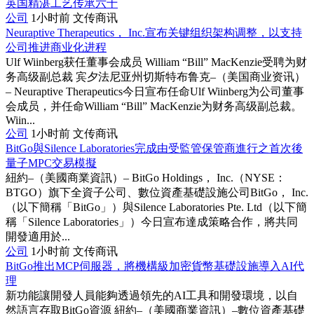
公司
1小时前
文传商讯
Neuraptive Therapeutics， Inc.宣布关键组织架构调整，以支持
公司推进商业化进程
Ulf Wiinberg获任董事会成员 William “Bill” MacKenzie受聘为财
务高级副总裁 宾夕法尼亚州切斯特布鲁克–（美国商业资讯）
– Neuraptive Therapeutics今日宣布任命Ulf Wiinberg为公司董事
会成员，并任命William “Bill” MacKenzie为财务高级副总裁。
Wiin...
公司
1小时前
文传商讯
BitGo與Silence Laboratories完成由受監管保管商進行之首次後
量子MPC交易模擬
紐約–（美國商業資訊）– BitGo Holdings， Inc.（NYSE：
BTGO）旗下全資子公司、數位資產基礎設施公司BitGo， Inc.
（以下簡稱「BitGo」）與Silence Laboratories Pte. Ltd（以下簡
稱「Silence Laboratories」）今日宣布達成策略合作，將共同
開發適用於...
公司
1小时前
文传商讯
BitGo推出MCP伺服器，將機構級加密貨幣基礎設施導入AI代
理
新功能讓開發人員能夠透過領先的AI工具和開發環境，以自
然語言存取BitGo資源 紐約–（美國商業資訊）–數位資產基礎