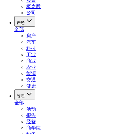
股票
概念股
公司
产经
全部
房产
汽车
科技
工业
商业
农业
能源
交通
健康
管理
全部
活动
报告
经营
商学院