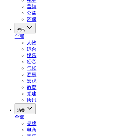
税务
营销
公益
环保
资讯
全部
人物
综合
娱乐
经贸
气候
赛事
宏观
教育
党建
快讯
消费
全部
品牌
电商