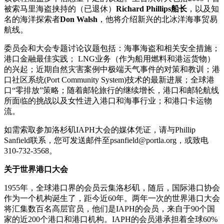
被索马里海盗挟持的（已退休）
Richard Phillips
船长
，以及知
名的海洋探索者
Don Walsh
，他将介绍新兴的北冰洋海事贸易
航线。
委员会和大会专题讨论议题包括：海事海盗和相关安全措施；
港口金融最佳实践； LNG业务（作为船用燃料和港运货物）
的兴起；近期自然灾害案例中极端天气事件的对策和教训；港
口社区系统(Port Community System)技术的最新进展；全球港
口“零排放”策略；随着邮轮旅行的继续增长，港口和邮轮航线
所面临的挑战以及女性进入港口和海事行业；和港口卡运物
流。
如需索取参加洛杉矶IAPH大会的媒体凭证，请与Phillip
Sanfield联系，您可发送邮件至psanfield@portla.org，或致电
310-732-3568。
关于世界港口大会
1955年，全球港口界的会员云集洛杉矶，随后，国际港口协会
作为一个机构诞生了，距今近60年。两年一次的世界港口大会
将汇集数百名高层官员，他们是IAPH的会员，来自于90个国
家的近200个港口和港口机构。IAPH的会员港承担着全球60%