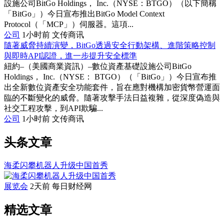
設施公司BitGo Holdings， Inc.（NYSE：BTGO）（以下簡稱
「BitGo」）今日宣布推出BitGo Model Context
Protocol（「MCP」）伺服器。這項...
公司
1小时前
文传商讯
隨著威脅持續演變，BitGo透過安全行動架構、進階策略控制
與即時API認證，進一步提升安全標準
紐約–（美國商業資訊）–數位資產基礎設施公司BitGo
Holdings， Inc.（NYSE： BTGO）（「BitGo」）今日宣布推
出全新數位資產安全功能套件，旨在應對機構加密貨幣營運面
臨的不斷變化的威脅。隨著攻擊手法日益複雜，從深度偽造與
社交工程攻擊，到API欺騙...
公司
1小时前
文传商讯
头条文章
海柔闪攀机器人升级中国首秀
展览会
2天前
每日财经网
精选文章