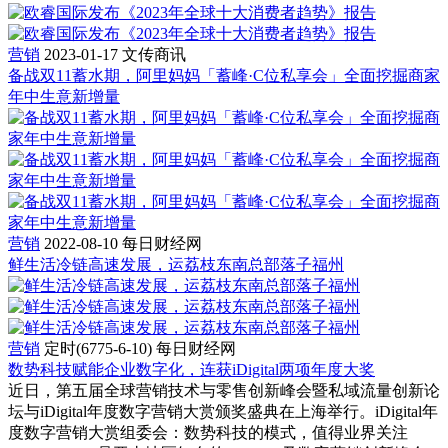
营销
2023-01-17
文传商讯
备战双11蓄水期，阿里妈妈「蓄峰·C位私享会」全面挖掘商家
年中生意新增量
营销
2022-08-10
每日财经网
鲜生活冷链高速发展，运荔枝东南总部落子福州
营销
定时(6775-6-10)
每日财经网
数势科技赋能企业数字化，连获iDigital两项年度大奖
近日，第五届全球营销技术与零售创新峰会暨私域流量创新论
坛与iDigital年度数字营销大赏颁奖盛典在上海举行。iDigital年
度数字营销大赏组委会：数势科技的模式，值得业界关注