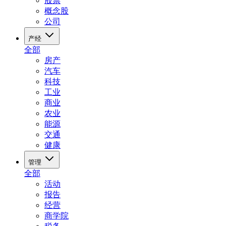
股票
概念股
公司
产经
全部
房产
汽车
科技
工业
商业
农业
能源
交通
健康
管理
全部
活动
报告
经营
商学院