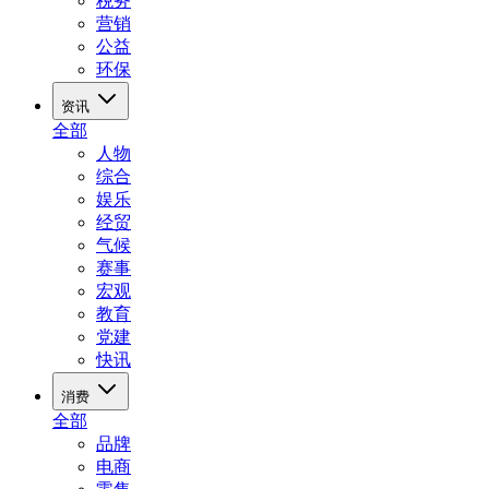
税务
营销
公益
环保
资讯
全部
人物
综合
娱乐
经贸
气候
赛事
宏观
教育
党建
快讯
消费
全部
品牌
电商