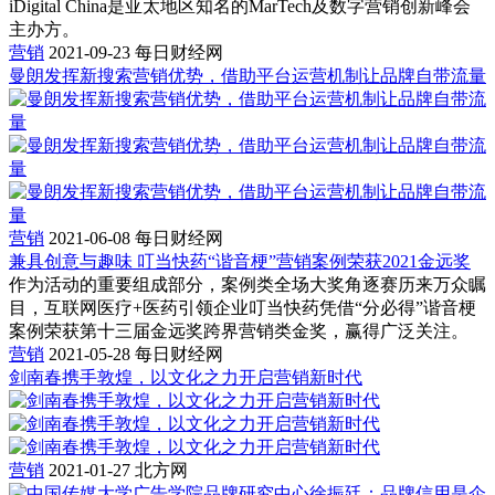
iDigital China是亚太地区知名的MarTech及数字营销创新峰会
主办方。
营销
2021-09-23
每日财经网
曼朗发挥新搜索营销优势，借助平台运营机制让品牌自带流量
营销
2021-06-08
每日财经网
兼具创意与趣味 叮当快药“谐音梗”营销案例荣获2021金远奖
作为活动的重要组成部分，案例类全场大奖角逐赛历来万众瞩
目，互联网医疗+医药引领企业叮当快药凭借“分必得”谐音梗
案例荣获第十三届金远奖跨界营销类金奖，赢得广泛关注。
营销
2021-05-28
每日财经网
剑南春携手敦煌，以文化之力开启营销新时代
营销
2021-01-27
北方网