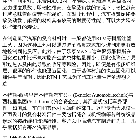
注塑时间更短。乐泰MAX 2的一个特殊功能就是具备极高的
应力强度系数，即韧性很高。在承受负载的情况下，韧性越高
也就意味着耐疲劳性能越好。在驾驶过程中，汽车板簧始终要
承受动载，柔韧的材料具有较高的耐疲劳性能，可以大大延长
这些部件的寿命。
在制造量产汽车的复合材料时，一般都使用RTM等树脂注塑
工艺，因为这种工艺可以通过调节温度或添加促进剂来更有效
地控制固化反应。此外，由于乐泰MAX 2这种聚氨酯树脂在
固化过程中比环氧树脂产生的总体热量要少，因此也降低了局
部过热以及由此导致的收缩等风险。因此，即便是有很多纤维
层、很厚的部件也能迅速固化。由于基体树脂的快速固化可以
加快生产周期，因此RTM工艺成为了汽车批量生产的理想之
选。
本特勒-西格里是本特勒汽车公司(Benteler Automobiltechnik)与
西格里集团(SGL Group)的合资企业，其产品线包括车身部
件，如侧翼、车门和其他可见碳纤维部件。这些专为大规模生
产而设计的复合材料部件主要包括缝合或机织物等各种纺织品
形式的碳纤维和玻璃纤维。客户以中高端汽车制造商为主，几
乎囊括所有著名汽车品牌。