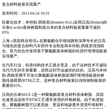
复合材料板簧实现量产
发布时间：2013-04-24 18:19
轻量化技术：本特勒-西格里(Benteler-SGL)采用汉高(Henkel)的
乐泰(Loctite)基体树脂制造出来的复合材料板簧重量可减轻
65%
上海–(美国商业资讯)–在聚氨酯化学领域拥有深厚专长的汉高
与领先的复合材料汽车部件专业制造商本特勒-西格里强强联
合。双方的合作使得基于聚氨酯基体树脂的轻质纤维增强板簧
实现量产。
在汽车行业，轻质结构技术正逐步普及，由于这种技术可减轻
当代汽车的车身重量，进而达到节油减排的目的。汉高与本特
勒-西格里携手开发出聚氨酯基体树脂玻璃纤维增强板簧的树
脂传递模塑(RTM)工艺。这种复合材料板簧比传统钢制板簧的
重量轻65%。
汉高的乐泰MAX 2是一种聚氨酯基复合材料基体树脂，其固
化速度远远快于RTM工艺通常使用的环氧树脂。由于粘度较
低，聚氨酯树脂可以更高效、更温和地渗透并浸渍纤维材料，