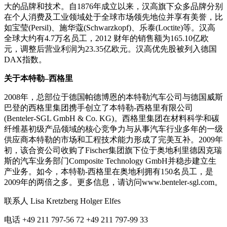
大的品牌和技术。自1876年成立以来，汉高旗下众多品牌分别
在个人消费及工业领域处于全球市场领先地位并享有美誉，比
如宝莹(Persil)、施华蔻(Schwarzkopf)、乐泰(Loctite)等。汉高
全球大约有4.7万名员工，2012 财年的销售额为165.10亿欧
元，调整后营业利润为23.35亿欧元。汉高优先股被列入德国
DAX指数。
关于本特勒
–
西格里
2008年，总部位于德国帕德博恩的本特勒汽车公司与德国威斯
巴登的西格里集团携手创立了本特勒-西格里有限公司
(Benteler-SGL GmbH & Co. KG)。西格里集团在材料科学和碳
纤维基初级产品领域的核心竞争力与从事汽车行业多年的一级
供应商本特勒的市场和工程技术能力形成了完美互补。2009年
初，该合资公司收购了Fischer集团旗下位于奥地利里德因克瑞
斯的汽车业务部门Composite Technology GmbH并稳步建立生
产业务。如今，本特勒-西格里在奥地利拥有150名员工，是
2009年的两倍之多。更多信息，请访问www.benteler-sgl.com。
联系人 Lisa Kretzberg Holger Elfes
电话 +49 211 797-56 72 +49 211 797-99 33