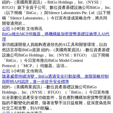
紐約–（美國商業資訊）– BitGo Holdings， Inc.（NYSE：
BTGO）旗下全資子公司、數位資產基礎設施公司BitGo， Inc.
（以下簡稱「BitGo」）與Silence Laboratories Pte. Ltd（以下簡
稱「Silence Laboratories」）今日宣布達成策略合作，將共同
開發適用於...
公司
1小时前
文传商讯
BitGo推出MCP伺服器，將機構級加密貨幣基礎設施導入AI代
理
新功能讓開發人員能夠透過領先的AI工具和開發環境，以自
然語言存取BitGo資源 紐約–（美國商業資訊）–數位資產基礎
設施公司BitGo Holdings， Inc.（NYSE：BTGO）（以下簡稱
「BitGo」）今日宣布推出BitGo Model Context
Protocol（「MCP」）伺服器。這項...
公司
1小时前
文传商讯
隨著威脅持續演變，BitGo透過安全行動架構、進階策略控制
與即時API認證，進一步提升安全標準
紐約–（美國商業資訊）–數位資產基礎設施公司BitGo
Holdings， Inc.（NYSE： BTGO）（「BitGo」）今日宣布推
出全新數位資產安全功能套件，旨在應對機構加密貨幣營運面
臨的不斷變化的威脅。隨著攻擊手法日益複雜，從深度偽造與
社交工程攻擊，到API欺騙...