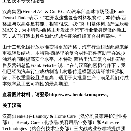
工艺技术专长相结合
汉高集团(Henkel AG & Co. KGaA)汽车部全球市场经理Frank
Deutschländer表示：“在开发这些复合材料板簧时，本特勒-西
格里与汉高各显其能，相辅相成。我们利用基体树脂产品乐泰
MAX 2，为本特勒-西格里开发出为汽车行业量身定做的新工
艺，从而打造出具备如此优越性能的纤维复合材料部件。”
由于二氧化碳排放标准变得更加严格，汽车行业也因此越来越
重视轻质结构。本特勒-西格里的复合材料部件有助于在减少
油耗的同时提高安全水平。本特勒-西格里汽车复合材料部销
售及营销总监Frank Fetscher说：“在与汉高的密切合作下，我
们已经为汽车行业成功制造出树脂传递模塑玻璃纤维增强板
簧，不仅重量轻且强度高，适用于大批量生产，满足我们对成
本效率及工艺可靠性的最高期望。”
查看图片材料，请登录
http://www.henkel.com/press
。
关于汉高
汉高(Henkel)在Laundry & Home Care（洗涤剂及家用护理业务
部）、Beauty Care（化妆品/美容用品业务部）和Adhesive
Technologies（粘合剂技术业务部）三大战略业务领域提供强