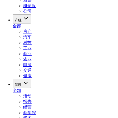
股票
概念股
公司
产经
全部
房产
汽车
科技
工业
商业
农业
能源
交通
健康
管理
全部
活动
报告
经营
商学院