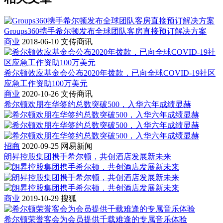
Groups360携手希尔顿发布全球团队客房直接预订解决方案
商业
2018-06-10
文传商讯
希尔顿效应基金会公布2020年拨款，已向全球COVID-19社区
应急工作资助100万美元
商业
2020-10-26
文传商讯
希尔顿欢朋在华签约总数突破500，入华六年成绩显赫
招商
2020-09-25
网易新闻
朗昇控股集团携手希尔顿，共创酒店发展新未来
商业
2019-10-29
搜狐
希尔顿荣誉客会为会员提供千载难逢的专属音乐体验