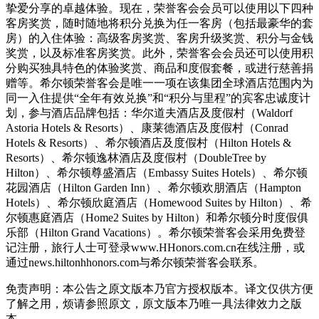
挚爱分享的卓越体验。现在，荣誉客会会员可以使用以下四种
客房奖赏，随时随地将积分兑换为任一客房（包括最豪华的套
房）的入住体验：高级客房奖赏、客房升级奖赏、积分与金钱
奖赏，以及标准客房奖赏。此外，荣誉客会会员还可以使用积
分购买独具特色的体验奖赏、商品和度假套餐，或进行慈善捐
赠等。希尔顿荣誉客会是唯一一项在该集团全球酒店范围内为
同一入住提供“全年有效兑换”和“积分与里程”的宾客忠诚度计
划，参与酒店品牌包括：华尔道夫酒店及度假村（Waldorf
Astoria Hotels & Resorts）、康莱德酒店及度假村（Conrad
Hotels & Resorts）、希尔顿酒店及度假村（Hilton Hotels &
Resorts）、希尔顿逸林酒店及度假村（DoubleTree by
Hilton）、希尔顿尊盛酒店（Embassy Suites Hotels）、希尔顿
花园酒店（Hilton Garden Inn）、希尔顿欢朋酒店（Hampton
Hotels）、希尔顿欣庭酒店（Homewood Suites by Hilton）、希
尔顿惠庭酒店（Home2 Suites by Hilton）和希尔顿分时度假俱
乐部（Hilton Grand Vacations）。希尔顿荣誉客会采用免费登
记注册，旅行人士可登录www.HHonors.com.cn在线注册，或
通过news.hiltonhhonors.com与希尔顿荣誉客会联系。
免责声明：本公告之原文版本乃官方授权版本。译文仅供方便
了解之用，烦请参照原文，原文版本乃唯一具法律效力之版
本。