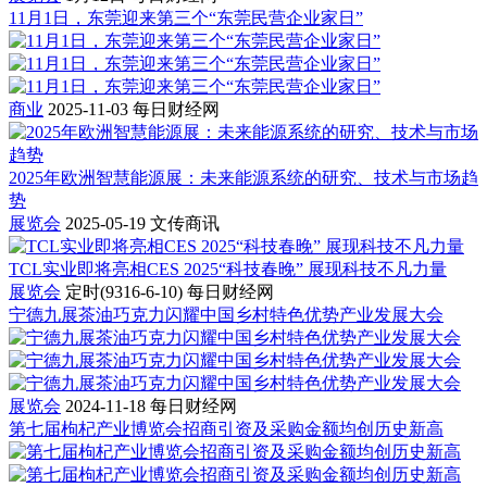
11月1日，东莞迎来第三个“东莞民营企业家日”
商业
2025-11-03
每日财经网
2025年欧洲智慧能源展：未来能源系统的研究、技术与市场趋
势
展览会
2025-05-19
文传商讯
TCL实业即将亮相CES 2025“科技春晚” 展现科技不凡力量
展览会
定时(9316-6-10)
每日财经网
宁德九展茶油巧克力闪耀中国乡村特色优势产业发展大会
展览会
2024-11-18
每日财经网
第七届枸杞产业博览会招商引资及采购金额均创历史新高