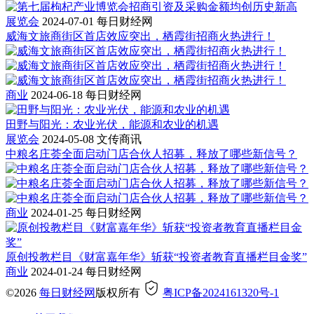
展览会
2024-07-01
每日财经网
威海文旅商街区首店效应突出，栖霞街招商火热进行！
商业
2024-06-18
每日财经网
田野与阳光：农业光伏，能源和农业的机遇
展览会
2024-05-08
文传商讯
中粮名庄荟全面启动门店合伙人招募，释放了哪些新信号？
商业
2024-01-25
每日财经网
原创投教栏目《财富嘉年华》斩获“投资者教育直播栏目金奖”
商业
2024-01-24
每日财经网
©2026
每日财经网
版权所有
粤ICP备2024161320号-1