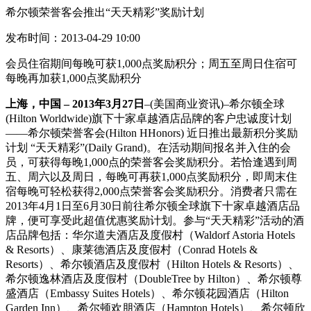
希尔顿荣誉客会推出“天天精彩”奖励计划
发布时间：2013-04-29 10:00
会员住宿期间每晚可获1,000点奖励积分；周五至周日住宿可
每晚再加获1,000点奖励积分
上海，中国
–
2013年3月27日
–(美国商业资讯)–希尔顿全球
(Hilton Worldwide)旗下十家卓越酒店品牌的客户忠诚度计划
——希尔顿荣誉客会(Hilton HHonors) 近日推出最新积分奖励
计划 “天天精彩”(Daily Grand)。在活动期间报名并入住的会
员，可获得每晚1,000点的荣誉客会奖励积分。若恰逢遇到周
五、周六以及周日，每晚可再获1,000点奖励积分，即周末住
宿每晚可轻松获得2,000点荣誉客会奖励积分。消费者只需在
2013年4月1日至6月30日前往希尔顿全球旗下十家卓越酒店品
牌，便可享受此超值优惠奖励计划。参与“天天精彩”活动的酒
店品牌包括：华尔道夫酒店及度假村（Waldorf Astoria Hotels
& Resorts）、康莱德酒店及度假村（Conrad Hotels &
Resorts）、希尔顿酒店及度假村（Hilton Hotels & Resorts）、
希尔顿逸林酒店及度假村（DoubleTree by Hilton）、希尔顿尊
盛酒店（Embassy Suites Hotels）、希尔顿花园酒店（Hilton
Garden Inn）、希尔顿欢朋酒店（Hampton Hotels）、希尔顿欣