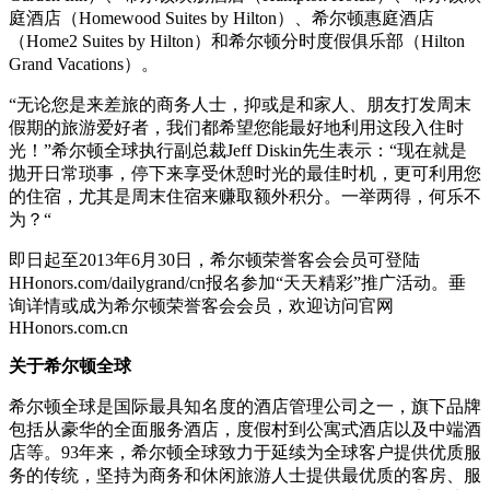
庭酒店（Homewood Suites by Hilton）、希尔顿惠庭酒店
（Home2 Suites by Hilton）和希尔顿分时度假俱乐部（Hilton
Grand Vacations）。
“无论您是来差旅的商务人士，抑或是和家人、朋友打发周末
假期的旅游爱好者，我们都希望您能最好地利用这段入住时
光！”希尔顿全球执行副总裁Jeff Diskin先生表示：“现在就是
抛开日常琐事，停下来享受休憩时光的最佳时机，更可利用您
的住宿，尤其是周末住宿来赚取额外积分。一举两得，何乐不
为？“
即日起至2013年6月30日，希尔顿荣誉客会会员可登陆
HHonors.com/dailygrand/cn报名参加“天天精彩”推广活动。垂
询详情或成为希尔顿荣誉客会会员，欢迎访问官网
HHonors.com.cn
关于希尔顿全球
希尔顿全球是国际最具知名度的酒店管理公司之一，旗下品牌
包括从豪华的全面服务酒店，度假村到公寓式酒店以及中端酒
店等。93年来，希尔顿全球致力于延续为全球客户提供优质服
务的传统，坚持为商务和休闲旅游人士提供最优质的客房、服