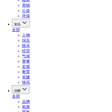
税务
营销
公益
环保
资讯
全部
人物
综合
娱乐
经贸
气候
赛事
宏观
教育
党建
快讯
消费
全部
品牌
电商