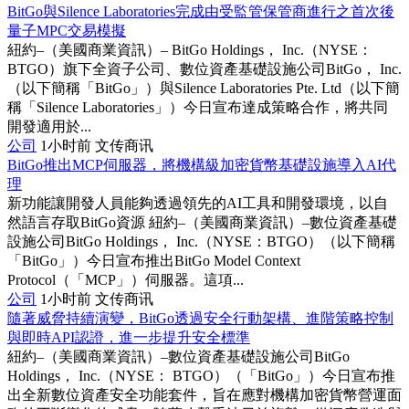
BitGo與Silence Laboratories完成由受監管保管商進行之首次後
量子MPC交易模擬
紐約–（美國商業資訊）– BitGo Holdings， Inc.（NYSE：
BTGO）旗下全資子公司、數位資產基礎設施公司BitGo， Inc.
（以下簡稱「BitGo」）與Silence Laboratories Pte. Ltd（以下簡
稱「Silence Laboratories」）今日宣布達成策略合作，將共同
開發適用於...
公司
1小时前
文传商讯
BitGo推出MCP伺服器，將機構級加密貨幣基礎設施導入AI代
理
新功能讓開發人員能夠透過領先的AI工具和開發環境，以自
然語言存取BitGo資源 紐約–（美國商業資訊）–數位資產基礎
設施公司BitGo Holdings， Inc.（NYSE：BTGO）（以下簡稱
「BitGo」）今日宣布推出BitGo Model Context
Protocol（「MCP」）伺服器。這項...
公司
1小时前
文传商讯
隨著威脅持續演變，BitGo透過安全行動架構、進階策略控制
與即時API認證，進一步提升安全標準
紐約–（美國商業資訊）–數位資產基礎設施公司BitGo
Holdings， Inc.（NYSE： BTGO）（「BitGo」）今日宣布推
出全新數位資產安全功能套件，旨在應對機構加密貨幣營運面