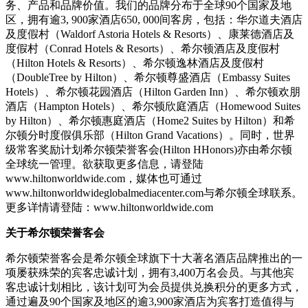
务、产品和品牌价值。我们的品牌分布于全球90个国家及地
区，拥有逾3, 900家酒店650, 000间客房，包括：华尔道夫酒店
及度假村（Waldorf Astoria Hotels & Resorts）、康莱德酒店及
度假村（Conrad Hotels & Resorts）、希尔顿酒店及度假村
（Hilton Hotels & Resorts）、希尔顿逸林酒店及度假村
（DoubleTree by Hilton）、希尔顿尊盛酒店（Embassy Suites
Hotels）、希尔顿花园酒店（Hilton Garden Inn）、希尔顿欢朋
酒店（Hampton Hotels）、希尔顿欣庭酒店（Homewood Suites
by Hilton）、希尔顿惠庭酒店（Home2 Suites by Hilton）和希
尔顿分时度假俱乐部（Hilton Grand Vacations）。同时，世界
级常客奖励计划希尔顿荣誉客会(Hilton HHonors)亦由希尔顿
全球统一管理。欲获取更多信息，请登陆
www.hiltonworldwide.com，媒体也可通过
www.hiltonworldwideglobalmediacenter.com与希尔顿全球联系。
更多详情请登陆：www.hiltonworldwide.com
关于希尔顿荣誉客会
希尔顿荣誉客会是希尔顿全球旗下十大著名酒店品牌推出的一
项屡获殊荣的宾客忠诚计划，拥有3,400万名会员。与其他宾
客忠诚计划相比，该计划可为会员提供兑换积分的更多方式，
通过遍及90个国家及地区的逾3,900家酒店为宾客打造值得与