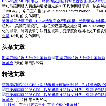
BitGo推出MCP伺服器，將機構級加密貨幣基礎設施導入AI代
新功能讓開發人員能夠透過領先的AI工具和開發環境，以自然語言存取B
「BitGo」）今日宣布推出BitGo Model Context Protocol（
公司
1小时前
文传商讯
隨著威脅持續演變，BitGo透過安全行動架構、進階策略控制與
紐約–（美國商業資訊）–數位資產基礎設施公司BitGo Holdi
化的威脅。隨著攻擊手法日益複雜，從深度偽造與社交工程攻擊，到
公司
1小时前
文传商讯
头条文章
海柔闪攀机器人升级中国首秀
展览会
2天前
每日财经网
精选文章
菲沃泰闪耀2026 CES：以纳米科技赋能AI时代，引领绿色防
展览会
1月12日
每日财经网
11月1日，东莞迎来第三个“东莞民营企业家日”