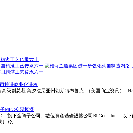
国精湛工艺传承六十
以支持公司推进商业化进程
ie受聘为财务高级副总裁 宾夕法尼亚州切斯特布鲁克–（美国商业资讯）– Neurapt
次後量子MPC交易模擬
TGO）旗下全資子公司、數位資產基礎設施公司BitGo， Inc.（以下簡稱「BitG
用於...