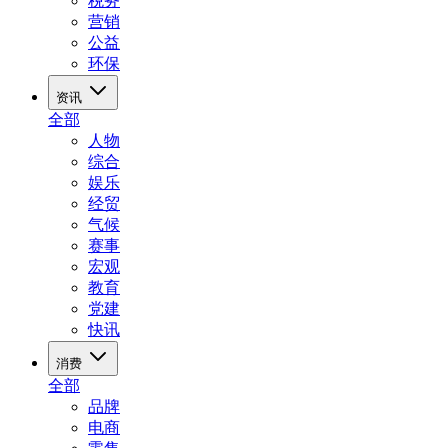
税务
营销
公益
环保
资讯
全部
人物
综合
娱乐
经贸
气候
赛事
宏观
教育
党建
快讯
消费
全部
品牌
电商