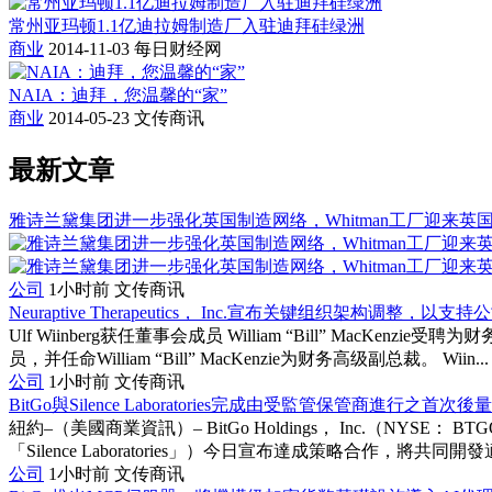
常州亚玛顿1.1亿迪拉姆制造厂入驻迪拜硅绿洲
商业
2014-11-03
每日财经网
NAIA：迪拜，您温馨的“家”
商业
2014-05-23
文传商讯
最新文章
雅诗兰黛集团进一步强化英国制造网络，Whitman工厂迎来英
公司
1小时前
文传商讯
Neuraptive Therapeutics， Inc.宣布关键组织架构调整，
Ulf Wiinberg获任董事会成员 William “Bill” MacKenz
员，并任命William “Bill” MacKenzie为财务高级副总裁。 Wiin...
公司
1小时前
文传商讯
BitGo與Silence Laboratories完成由受監管保管商進行之首
紐約–（美國商業資訊）– BitGo Holdings， Inc.（NYSE： B
「Silence Laboratories」）今日宣布達成策略合作，將共同開發適
公司
1小时前
文传商讯