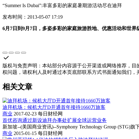
“Summer Is Dubai”:丰富多彩的家庭暑期游活动尽在迪拜
发布时间：2013-05-07 17:19
6
月
7
日
到
9
月
7
日
，多姿多彩的家庭旅游胜地、优惠活动和世界
版权与免责声明
：
本站部分内容源于公开渠道或网络推荐，目
权问题，请权利人及时通过本页底部联系方式书面通知我们，
相关文章
迪拜机场：候机大厅D开通首年接待1660万旅客
商业
2017-02-23
每日财经网
首优咨询通过新设迪拜办事处扩展全球运营业务
新加坡--(美国商业资讯)--Symphony Technology Gro
商业
2015-01-15
每日财经网