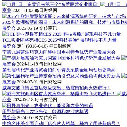
商业
2025-11-03
每日财经网
2025年欧洲智慧能源展：未来能源系统的研究、技术与市场趋
展览会
2025-05-19
文传商讯
TCL实业即将亮相CES 2025“科技春晚” 展现科技不凡力量
展览会
定时(9316-6-10)
每日财经网
宁德九展茶油巧克力闪耀中国乡村特色优势产业发展大会
展览会
2024-11-18
每日财经网
第七届枸杞产业博览会招商引资及采购金额均创历史新高
展览会
2024-07-01
每日财经网
威海文旅商街区首店效应突出，栖霞街招商火热进行！
商业
2024-06-18
每日财经网
田野与阳光：农业光伏，能源和农业的机遇
展览会
2024-05-08
文传商讯
中粮名庄荟全面启动门店合伙人招募，释放了哪些新信号？