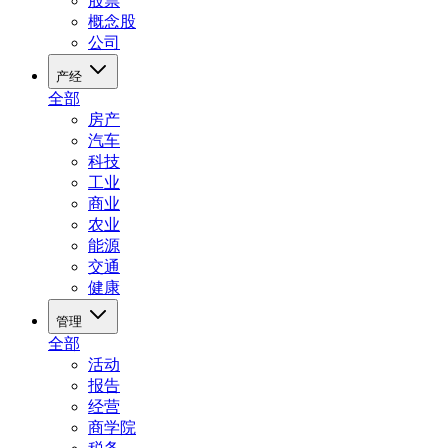
股票
概念股
公司
产经
全部
房产
汽车
科技
工业
商业
农业
能源
交通
健康
管理
全部
活动
报告
经营
商学院