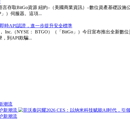
理
itGo資源 紐約–（美國商業資訊）–數位資產基礎設施公司BitGo 
「MCP」）伺服器。這項...
即時API認證，進一步提升安全標準
ngs， Inc.（NYSE： BTGO）（「BitGo」）今日宣布
API欺騙...
护新潮流