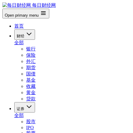
每日财经网
Open primary menu
首页
财经
全部
银行
保险
外汇
期货
国债
基金
收藏
黄金
贷款
证券
全部
股市
IPO