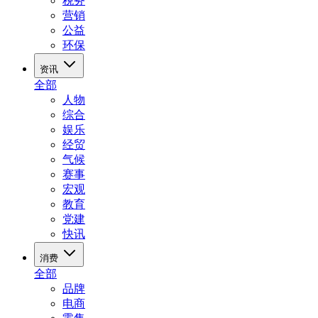
税务
营销
公益
环保
资讯
全部
人物
综合
娱乐
经贸
气候
赛事
宏观
教育
党建
快讯
消费
全部
品牌
电商