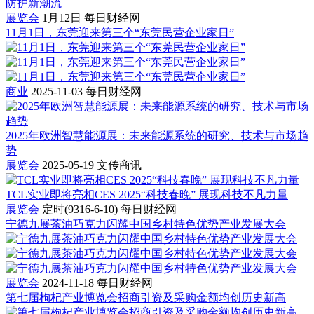
展览会
1月12日
每日财经网
11月1日，东莞迎来第三个“东莞民营企业家日”
商业
2025-11-03
每日财经网
2025年欧洲智慧能源展：未来能源系统的研究、技术与市场趋
势
展览会
2025-05-19
文传商讯
TCL实业即将亮相CES 2025“科技春晚” 展现科技不凡力量
展览会
定时(9316-6-10)
每日财经网
宁德九展茶油巧克力闪耀中国乡村特色优势产业发展大会
展览会
2024-11-18
每日财经网
第七届枸杞产业博览会招商引资及采购金额均创历史新高