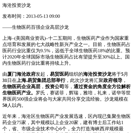
海沧投资沙龙
发布时间：2013-05-13 09:00
——生物医药百强企业高层沙龙
上海–(美国商业资讯)–十二五期间，生物医药产业作为国家重
点培育和发展的七大战略性新兴产业之一。目前，生物医药占
医药行业比重仅为9.5%，远低于全球生物医药18%的比重。预
计2020年全球国际市场生物医药占比有望提升至30%以上。国
内生物医药行业比重将持续上升。
由
厦门海沧政府
发起，
易贸医药
组织的
海沧投资沙龙
将于
5
月
31
日在
上海.易贸集团总部举行
，此次沙龙将汇聚
政府领导
，
生物医药企业高层
，
投资公司
等，
通过资金的角度全方位解析
生物医药产业。
罗氏，赛诺菲，辉瑞，雅培，礼来，诺华等世
界医药500强企业将会与大家共同分享交流经验。沙龙规模在
50
人以内。
近年来，海沧区生物医药产业发展迅速，区内现已集聚生物医
药企业75家，其中规模以上企业20家，建有博士后工作站1
个，省、市级企业技术中心6个，全力打造海峡西岸规模最