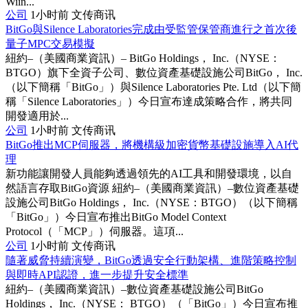
Wiin...
公司
1小时前
文传商讯
BitGo與Silence Laboratories完成由受監管保管商進行之首次後
量子MPC交易模擬
紐約–（美國商業資訊）– BitGo Holdings， Inc.（NYSE：
BTGO）旗下全資子公司、數位資產基礎設施公司BitGo， Inc.
（以下簡稱「BitGo」）與Silence Laboratories Pte. Ltd（以下簡
稱「Silence Laboratories」）今日宣布達成策略合作，將共同
開發適用於...
公司
1小时前
文传商讯
BitGo推出MCP伺服器，將機構級加密貨幣基礎設施導入AI代
理
新功能讓開發人員能夠透過領先的AI工具和開發環境，以自
然語言存取BitGo資源 紐約–（美國商業資訊）–數位資產基礎
設施公司BitGo Holdings， Inc.（NYSE：BTGO）（以下簡稱
「BitGo」）今日宣布推出BitGo Model Context
Protocol（「MCP」）伺服器。這項...
公司
1小时前
文传商讯
隨著威脅持續演變，BitGo透過安全行動架構、進階策略控制
與即時API認證，進一步提升安全標準
紐約–（美國商業資訊）–數位資產基礎設施公司BitGo
Holdings， Inc.（NYSE： BTGO）（「BitGo」）今日宣布推