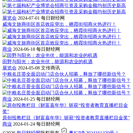
展览会
2024-07-01
每日财经网
威海文旅商街区首店效应突出，栖霞街招商火热进行！
商业
2024-06-18
每日财经网
田野与阳光：农业光伏，能源和农业的机遇
展览会
2024-05-08
文传商讯
中粮名庄荟全面启动门店合伙人招募，释放了哪些新信号？
商业
2024-01-25
每日财经网
原创投教栏目《财富嘉年华》斩获“投资者教育直播栏目金奖”
商业
2024-01-24
每日财经网
©2026
每日财经网
版权所有
粤ICP备2024161320号-1