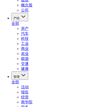
股票
概念股
公司
产经
全部
房产
汽车
科技
工业
商业
农业
能源
交通
健康
管理
全部
活动
报告
经营
商学院