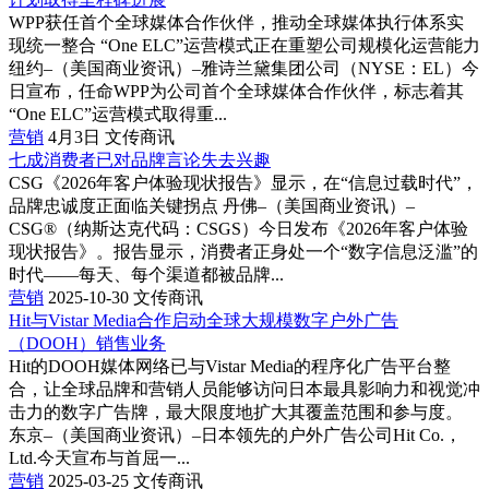
WPP获任首个全球媒体合作伙伴，推动全球媒体执行体系实
现统一整合 “One ELC”运营模式正在重塑公司规模化运营能力
纽约–（美国商业资讯）–雅诗兰黛集团公司（NYSE：EL）今
日宣布，任命WPP为公司首个全球媒体合作伙伴，标志着其
“One ELC”运营模式取得重...
营销
4月3日
文传商讯
七成消费者已对品牌言论失去兴趣
CSG《2026年客户体验现状报告》显示，在“信息过载时代”，
品牌忠诚度正面临关键拐点 丹佛–（美国商业资讯）–
CSG®（纳斯达克代码：CSGS）今日发布《2026年客户体验
现状报告》。报告显示，消费者正身处一个“数字信息泛滥”的
时代——每天、每个渠道都被品牌...
营销
2025-10-30
文传商讯
Hit与Vistar Media合作启动全球大规模数字户外广告
（DOOH）销售业务
Hit的DOOH媒体网络已与Vistar Media的程序化广告平台整
合，让全球品牌和营销人员能够访问日本最具影响力和视觉冲
击力的数字广告牌，最大限度地扩大其覆盖范围和参与度。
东京–（美国商业资讯）–日本领先的户外广告公司Hit Co.，
Ltd.今天宣布与首屈一...
营销
2025-03-25
文传商讯