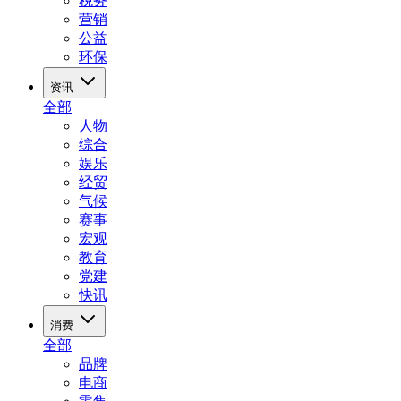
税务
营销
公益
环保
资讯
全部
人物
综合
娱乐
经贸
气候
赛事
宏观
教育
党建
快讯
消费
全部
品牌
电商