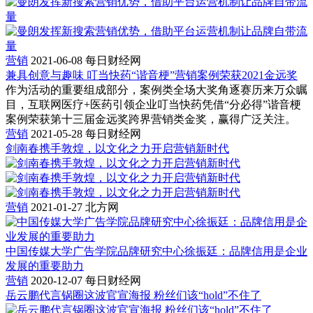
营销
2021-06-08
每日财经网
兼具创意与趣味 叮当快药“谐音梗”营销案例荣获2021金远奖
作为活动的重要组成部分，案例类全场大奖角逐赛历来万众瞩
目，互联网医疗+医药引领企业叮当快药凭借“分必得”谐音梗
案例荣获第十三届金远奖跨界营销类金奖，赢得广泛关注。
营销
2021-05-28
每日财经网
剑南春携手敦煌，以文化之力开启营销新时代
营销
2021-01-27
北方网
中国传媒大学广告学院品牌研究中心徐振廷：品牌信用是企业
发展的重要助力
营销
2020-12-07
每日财经网
岳云鹏代言锅圈这波官宣海报 粉丝们该“hold”不住了