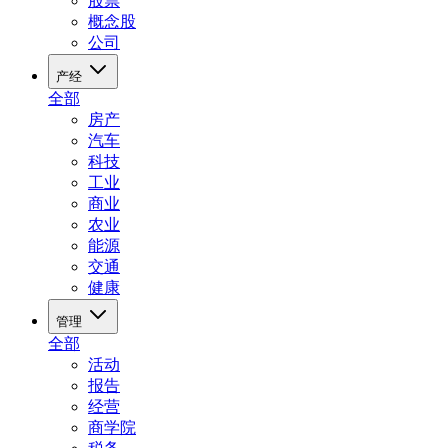
股票
概念股
公司
产经
全部
房产
汽车
科技
工业
商业
农业
能源
交通
健康
管理
全部
活动
报告
经营
商学院