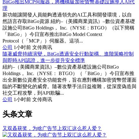
BitGo推出MCP伺服器，將機構級加密貨幣基礎設施導入AI代
理
新功能讓開發人員能夠透過領先的AI工具和開發環境，以自
然語言存取BitGo資源 紐約–（美國商業資訊）–數位資產基礎
設施公司BitGo Holdings， Inc.（NYSE：BTGO）（以下簡稱
「BitGo」）今日宣布推出BitGo Model Context
Protocol（「MCP」）伺服器。這項...
公司
1小时前
文传商讯
隨著威脅持續演變，BitGo透過安全行動架構、進階策略控制
與即時API認證，進一步提升安全標準
紐約–（美國商業資訊）–數位資產基礎設施公司BitGo
Holdings， Inc.（NYSE： BTGO）（「BitGo」）今日宣布推
出全新數位資產安全功能套件，旨在應對機構加密貨幣營運面
臨的不斷變化的威脅。隨著攻擊手法日益複雜，從深度偽造與
社交工程攻擊，到API欺騙...
公司
1小时前
文传商讯
头条文章
又双叒获奖，为啥广告节上双汇这么惹人爱？