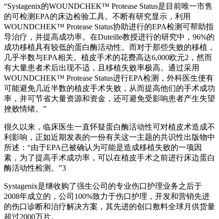
“Systagenix的WOUNDCHEK™ Protease Status是目前唯一市售
的可检测EPA的床边检验工具。不断有研究显示，利用
WOUNDCHEK™ Protease Status协助进行的EPA检测可帮助指
导治疗，并提高成功率。在Duteille教授进行的研究中，96%的
成功移植具有较低的蛋白酶活动性。而对于那些失败的移植，
几乎半数与EPA相关。植皮手术的花费高达6,000欧元2，然而
有大量患者术后出现不适，且移植失败率极高。通过采用
WOUNDCHEK™ Protease Status进行EPA检测，外科医生便有
可能避免几近半数的植皮手术失败，从而提高他们的手术成功
率，并可节省大量资源和资金，还可避免受影响患者产生失望
挫败情绪。”
很久以来，临床医生一直怀疑蛋白酶活动性可对植皮术造成不
利影响，正如近期发表的一份有关这一主题的共识性出版物中
所述：“由于EPA已被确认为可能是造成移植失败的一项因
素，为了提高手术成功率，可以在植皮手术之前进行床边蛋白
酶活动性检测。”3
Systagenix是继收购了强生公司的专业伤口护理业务之后于
2008年成立的，公司100%致力于伤口护理，开发和营销先进
的伤口诊断和治疗解决方案，其先进的创口敷料全球月供货量
超过2000万片。