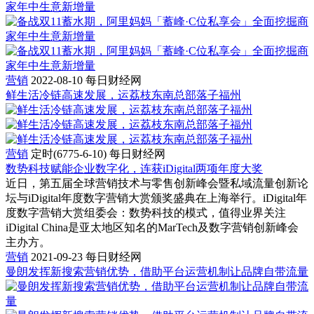
营销
2022-08-10
每日财经网
鲜生活冷链高速发展，运荔枝东南总部落子福州
营销
定时(6775-6-10)
每日财经网
数势科技赋能企业数字化，连获iDigital两项年度大奖
近日，第五届全球营销技术与零售创新峰会暨私域流量创新论
坛与iDigital年度数字营销大赏颁奖盛典在上海举行。iDigital年
度数字营销大赏组委会：数势科技的模式，值得业界关注
iDigital China是亚太地区知名的MarTech及数字营销创新峰会
主办方。
营销
2021-09-23
每日财经网
曼朗发挥新搜索营销优势，借助平台运营机制让品牌自带流量