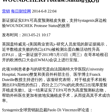
营销
每日财经网
2014-6-8 22:04
新证据证实EPA可高度预测植皮失败，支持Systagenix床边检
验WOUNDCHEK Protease Status的效用
发布时间：2013-05-21 10:17
英国盖特威克–(美国商业资讯)–研究人员发现的新证据揭示，
近半数植皮失败的伤口(43%)被检测出蛋白酶活动性升高
(EPA)1，这一新证据于2013年5月15日（周三）在哥本哈根召
开的欧洲伤口大会(EWMA)会议上进行呈报。
此项30例患者参与的研究是由法国南特大学医院(University
Hospital, Nantes)整复和美容外科部主任、医学博士Franck
Duteille教授主持进行的，该项研究表明，对于植皮手术前检
测出EPA阳性的伤口，四分之三(75%)的此类伤口出现厚度裂
开植皮失败1。这一结果证实了EPA可作为高度预测标志物，
帮助外科医生更加有效地实施植皮手术，从而提高其手术成功
率。
Systagenix全球营销副总裁Paolo Di Vincenzo评论道：