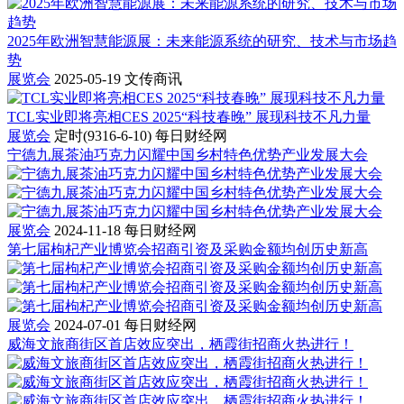
2025年欧洲智慧能源展：未来能源系统的研究、技术与市场趋
势
展览会
2025-05-19
文传商讯
TCL实业即将亮相CES 2025“科技春晚” 展现科技不凡力量
展览会
定时(9316-6-10)
每日财经网
宁德九展茶油巧克力闪耀中国乡村特色优势产业发展大会
展览会
2024-11-18
每日财经网
第七届枸杞产业博览会招商引资及采购金额均创历史新高
展览会
2024-07-01
每日财经网
威海文旅商街区首店效应突出，栖霞街招商火热进行！