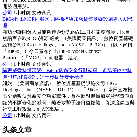
開發適用於...
公司
1小时前
文传商讯
BitGo推出MCP伺服器，將機構級加密貨幣基礎設施導入AI代
理
新功能讓開發人員能夠透過領先的AI工具和開發環境，以自
然語言存取BitGo資源 紐約–（美國商業資訊）–數位資產基礎
設施公司BitGo Holdings， Inc.（NYSE：BTGO）（以下簡稱
「BitGo」）今日宣布推出BitGo Model Context
Protocol（「MCP」）伺服器。這項...
公司
1小时前
文传商讯
隨著威脅持續演變，BitGo透過安全行動架構、進階策略控制
與即時API認證，進一步提升安全標準
紐約–（美國商業資訊）–數位資產基礎設施公司BitGo
Holdings， Inc.（NYSE： BTGO）（「BitGo」）今日宣布推
出全新數位資產安全功能套件，旨在應對機構加密貨幣營運面
臨的不斷變化的威脅。隨著攻擊手法日益複雜，從深度偽造與
社交工程攻擊，到API欺騙...
公司
1小时前
文传商讯
头条文章