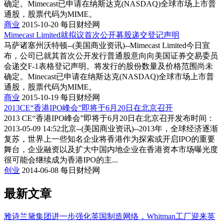
确定。Mimecast已申请在纳斯达克(NASDAQ)全球市场上市普
通股，股票代码为MIME。
商业
2015-10-20
每日财经网
Mimecast Limited就拟议首次公开募股递交登记声明
马萨诸塞州沃特顿--(美国商业资讯)--Mimecast Limited今日宣
布，公司已就其首次公开发行普通股意向向美国证券交易委员
会递交F-1表格登记声明。将发行的股份数量及价格范围尚未
确定。Minecast已申请在纳斯达克(NASDAQ)全球市场上市普
通股，股票代码为MIME。
商业
2015-10-19
每日财经网
2013CE“香港IPO峰会”即将于6月20日在北京召开
2013 CE“香港IPO峰会”即将于6月20日在北京召开发布时间：
2013-05-09 14:52北京--(美国商业资讯)--2013年，全球经济逐渐
复苏，世界上一些知名企业将香港作为探索或开启IPO的重要
舞台，企业融资以及扩大中国内地企业在香港资本市场曝光度
很可能会继续成为香港IPO的主...
创业
2014-06-08
每日财经网
最新文章
雅诗兰黛集团进一步强化英国制造网络，Whitman工厂迎来英