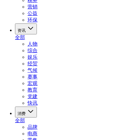
税务
营销
公益
环保
资讯
全部
人物
综合
娱乐
经贸
气候
赛事
宏观
教育
党建
快讯
消费
全部
品牌
电商