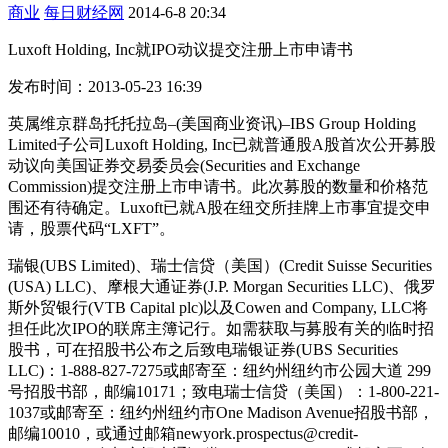
商业
每日财经网
2014-6-8 20:34
Luxoft Holding, Inc就IPO动议提交注册上市申请书
发布时间：2013-05-23 16:39
英属维京群岛托托拉岛–(美国商业资讯)–IBS Group Holding
Limited子公司Luxoft Holding, Inc已就普通股A股首次公开募股
动议向美国证券交易委员会(Securities and Exchange
Commission)提交注册上市申请书。此次募股的数量和价格范
围还有待确定。Luxoft已就A股在纽交所挂牌上市事宜提交申
请，股票代码“LXFT”。
瑞银(UBS Limited)、瑞士信贷（美国）(Credit Suisse Securities
(USA) LLC)、摩根大通证券(J.P. Morgan Securities LLC)、俄罗
斯外贸银行(VTB Capital plc)以及Cowen and Company, LLC将
担任此次IPO的联席主簿记行。如需获取与募股有关的临时招
股书，可在招股书公布之后致电瑞银证券(UBS Securities
LLC)：1-888-827-7275或邮寄至：纽约州纽约市公园大道 299
号招股书部，邮编10171；致电瑞士信贷（美国）：1-800-221-
1037或邮寄至：纽约州纽约市One Madison Avenue招股书部，
邮编10010，或通过邮箱newyork.prospectus@credit-