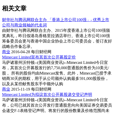
相关文章
财华社与腾讯网联合主办 「香港上市公司100强」- 优秀上市
公司与商业领袖的代名词
由财华社与腾讯网联合主办、2015年度香港上市公司100强颁
奖典礼，昨日假港岛香格里拉酒店举行。香港上市公司100强
筹备委员会更与香港中国企业协会上市公司委员会，签订友好
战略合作备忘录。
商业
2016-04-28
每日财经网
Mimecast Limited宣布其首次公开募股定价
马萨诸塞州沃特顿--(美国商业资讯)--Mimecast Limited今日宣
布，其首次公开募股发行的7,750,000普通股的售价为10美元/
股 。所有的股份均由Mimecast发售。此外，Mimecast已授予承
销商30天的期权，用于从公司额外认购最多591,000股股份，
以及从某些献售股东手中额外认购
商业
2015-11-19
每日财经网
Mimecast Limited为拟议首次公开募股递交登记声明
马萨诸塞州沃特顿--(美国商业资讯)--Mimecast Limited今日宣
布，公司已就其首次公开发行普通股意向向美国证券交易委员
会递交F-1表格登记声明。将发行的股份数量及价格范围尚未