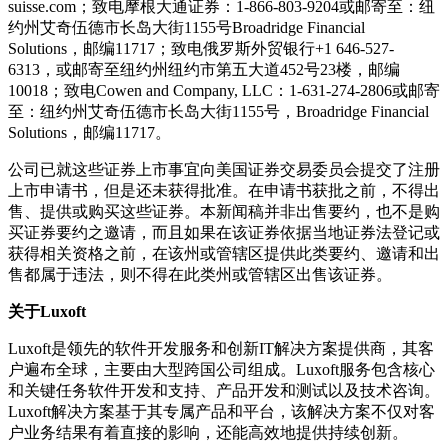
suisse.com；致电摩根大通证券：1-866-803-9204或邮寄至：纽
约州艾奇伍德市长岛大街1155号Broadridge Financial
Solutions，邮编11717；致电俄罗斯外贸银行+1 646-527-
6313，或邮寄至纽约州纽约市第五大道452号23楼，邮编
10018；致电Cowen and Company, LLC：1-631-274-2806或邮寄
至：纽约州艾奇伍德市长岛大街1155号，Broadridge Financial
Solutions，邮编11717。
公司已就这些证券上市事宜向美国证券交易委员会提交了注册
上市申请书，但是还未获得批准。在申请书获批之前，不得出
售、提供或购买这些证券。本新闻稿并非出售要约，也不是购
买证券要约之邀请，而且如果在该证券依据当地证券法登记或
获得相关资格之前，在该州或管辖区提供此类要约、邀请和出
售都属于违法，则不得在此类州或管辖区出售该证券。
关于
Luxoft
Luxoft是领先的软件开发服务和创新IT解决方案提供商，其客
户遍布全球，主要由大型跨国公司组成。Luxoft服务包含核心
和关键任务软件开发和支持、产品开发和测试以及技术咨询。
Luxoft解决方案基于其专属产品和平台，该解决方案不仅对客
户业务结果有着直接的影响，还能高效地提供持续创新。