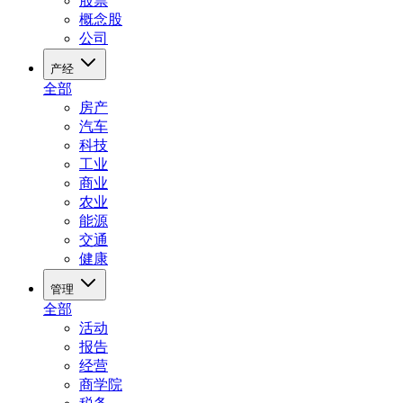
股票
概念股
公司
产经
全部
房产
汽车
科技
工业
商业
农业
能源
交通
健康
管理
全部
活动
报告
经营
商学院