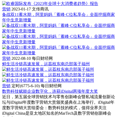
营销
2023-01-17
文传商讯
备战双11蓄水期，阿里妈妈「蓄峰·C位私享会」全面挖掘商家
年中生意新增量
营销
2022-08-10
每日财经网
鲜生活冷链高速发展，运荔枝东南总部落子福州
营销
定时(6775-6-10)
每日财经网
数势科技赋能企业数字化，连获iDigital两项年度大奖
近日，第五届全球营销技术与零售创新峰会暨私域流量创新论
坛与iDigital年度数字营销大赏颁奖盛典在上海举行。iDigital年
度数字营销大赏组委会：数势科技的模式，值得业界关注
iDigital China是亚太地区知名的MarTech及数字营销创新峰会