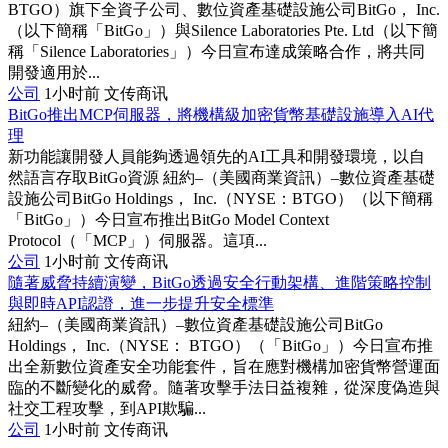
BTGO）旗下全資子公司、數位資產基礎設施公司BitGo， Inc.
（以下簡稱「BitGo」）與Silence Laboratories Pte. Ltd（以下簡
稱「Silence Laboratories」）今日宣布達成策略合作，將共同
開發適用於...
公司
1小时前
文传商讯
BitGo推出MCP伺服器，將機構級加密貨幣基礎設施導入AI代
理
新功能讓開發人員能夠透過領先的AI工具和開發環境，以自
然語言存取BitGo資源 紐約–（美國商業資訊）–數位資產基礎
設施公司BitGo Holdings， Inc.（NYSE：BTGO）（以下簡稱
「BitGo」）今日宣布推出BitGo Model Context
Protocol（「MCP」）伺服器。這項...
公司
1小时前
文传商讯
隨著威脅持續演變，BitGo透過安全行動架構、進階策略控制
與即時API認證，進一步提升安全標準
紐約–（美國商業資訊）–數位資產基礎設施公司BitGo
Holdings， Inc.（NYSE： BTGO）（「BitGo」）今日宣布推
出全新數位資產安全功能套件，旨在應對機構加密貨幣營運面
臨的不斷變化的威脅。隨著攻擊手法日益複雜，從深度偽造與
社交工程攻擊，到API欺騙...
公司
1小时前
文传商讯