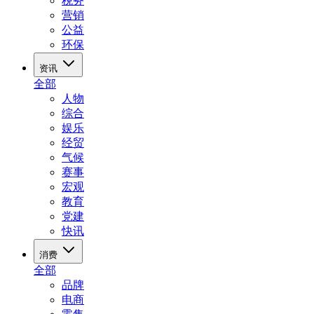
税务
营销
公益
环保
资讯
全部
人物
综合
娱乐
经贸
气候
赛事
宏观
教育
党建
快讯
消费
全部
品牌
电商