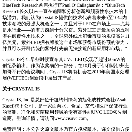
BlueTech Research首席执行官Paul O’Callaghan说：“BlueTech
Research长久以来一直在追踪和分析创新和颠覆性水技术的市
场潜力。我们认为Crystal IS提供的技术代表着未来5至10年内
技术领域的最强大机会之一，并且对于LED在市场上——尤其
是水行业——的潜力感到十分兴奋。紫外LED是最顶尖的五种
潜在颠覆性水技术之一，全球紫外线水消毒市场的规模高达11
亿美元。紫外LED拥有颠覆这个市场和获得市场份额的潜力，
并且可以开辟传统的紫外灯先前无法接近的新应用和市场。”
Crystal IS今年早些时候宣布其UVC LED实现了超过60mW的
创纪录输出。作为该奖项的一部分，在10月份于伊利诺伊州芝
加哥举行的会议期间，Crystal IS将有机会在2013年美国水处理
展(WEFTEC)创新馆中展出其产品。
关于
CRYSTAL IS
Crystal IS, Inc.是总部位于纽约州绿岛的旭化成株式会社(Asahi
Kasei)旗下公司，是一家面向水、食品、空气和医疗保健行业
的监测、净化和灭菌应用领域的专有高性能UVC LED领先制
造商。垂询详情，请访问www.cisuvc.com。
免责声明：本公告之原文版本乃官方授权版本。译文仅供方便