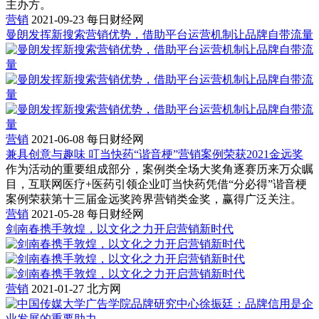
主办方。
营销
2021-09-23
每日财经网
曼朗发挥新搜索营销优势，借助平台运营机制让品牌自带流量
营销
2021-06-08
每日财经网
兼具创意与趣味 叮当快药“谐音梗”营销案例荣获2021金远奖
作为活动的重要组成部分，案例类全场大奖角逐赛历来万众瞩
目，互联网医疗+医药引领企业叮当快药凭借“分必得”谐音梗
案例荣获第十三届金远奖跨界营销类金奖，赢得广泛关注。
营销
2021-05-28
每日财经网
剑南春携手敦煌，以文化之力开启营销新时代
营销
2021-01-27
北方网