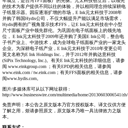
年成立，是台湾TFT面板厂的先驱。元太科技创立后，以领先
的技术为客户提供不同以往的体验，并以相同理念持续深耕电
子纸显示器。因应逐渐扩增的市场，E Ink元太科技于2008年
并购了韩国Hydis公司，不仅大幅提升产能以满足市场需求，
Hydis拥有的广视角显示技术FFS，让E Ink元太科技在中小型
尺寸面板产业中领先群伦。为巩固在电子纸面板上的领先地
位， E Ink元太科技于2009年还并购了美国E Ink公司，整合电
子书产业上、中游技术，成为全球电子纸面板产业的一家龙头
企业。为深耕电子纸产业，E Ink元太科技于2010年变更公司
英文名称为E Ink Holdings Inc.，并于2012年并购达意科技
(SiPix Technology, Inc.)。有关E Ink元太科技的详细信息，请参
阅 www.einkgroup.com ；有关EPD的相关信息，请参阅
www.eink.com / tw.eink.com；有关FFS面板的相关信息，请参
阅www.hydis.com。
图片/多媒体库可从以下网址获得 :
http://www.businesswire.com/multimedia/home/20130603006541/zh/
免责声明：本公告之原文版本乃官方授权版本。译文仅供方便
了解之用，烦请参照原文，原文版本乃唯一具法律效力之版
本。
联系方式：