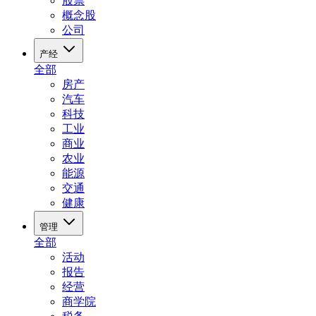
股票
概念股
公司
产经
全部
房产
汽车
科技
工业
商业
农业
能源
交通
健康
管理
全部
活动
报告
经营
商学院