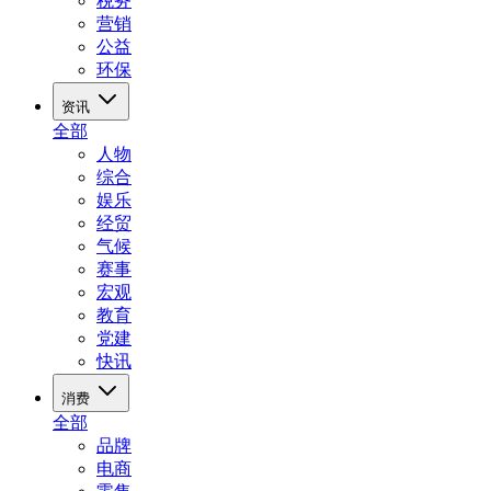
税务
营销
公益
环保
资讯
全部
人物
综合
娱乐
经贸
气候
赛事
宏观
教育
党建
快讯
消费
全部
品牌
电商