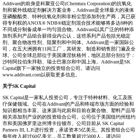
Addivant的前身是科聚亚公司(Chemtura Corporation)的抗氧化
剂和紫外线稳定剂解决方案业务，Addivant是全球最大的液体
亚磷酸酯类、特种抗氧化剂和非粉尘型添加剂生产商，其已获
得专利权的ANOX® NDB®稳定剂混合技术能够将多达8种的
不同成分制备成单一均匀混合物。Addivant以其广泛的特种添
加剂系列产品组合获得业内公认，这些系列产品包括光稳定
剂、聚合物改性剂、阻聚剂和中间体。Addivant是一家国际公
司，在五大洲拥有11间工厂，其研发、制造和销售部门遍及全
球。公司全球总部位于美国康涅狄格州，地区总部分别位于：
沙特阿拉伯朱拜勒、瑞士巴塞尔和中国上海。Addivant是SK
Capital旗下一家独立的投资组合公司。请访问
www.addivant.com以获取更多信息。
关于
SK Capital
SK Capital是一家私人投资公司，专注于特种材料、化工及医
疗保健领域。公司在Addivant的产品和终端市场方面的经验和
知识都相当丰富。这来源与此前和目前在聚合物、塑料产品等
相关添加剂产业的的投资组合公司。公司位于美国纽约州纽约
市和美国佛罗里达州博卡拉顿市。公司目前从 SK Capital
Partners III, L.P.进行投资，承诺资本5亿美元。其投资组合公司
每年收入超过60亿美元，员工数量超过5000人。请访问