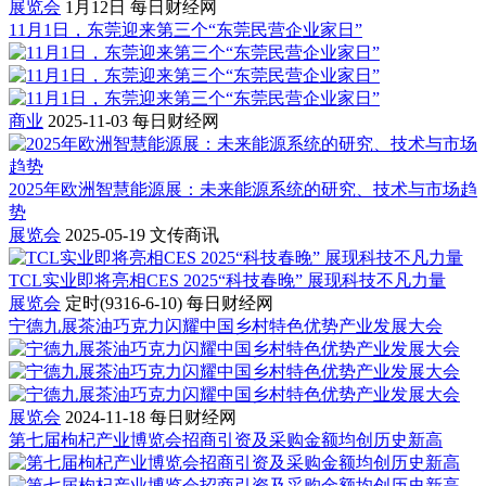
展览会
1月12日
每日财经网
11月1日，东莞迎来第三个“东莞民营企业家日”
商业
2025-11-03
每日财经网
2025年欧洲智慧能源展：未来能源系统的研究、技术与市场趋
势
展览会
2025-05-19
文传商讯
TCL实业即将亮相CES 2025“科技春晚” 展现科技不凡力量
展览会
定时(9316-6-10)
每日财经网
宁德九展茶油巧克力闪耀中国乡村特色优势产业发展大会
展览会
2024-11-18
每日财经网
第七届枸杞产业博览会招商引资及采购金额均创历史新高