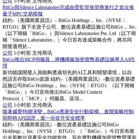
公司
1小时前
文传商讯
BitGo與Silence Laboratories完成由受監管保管商進行之首次後
量子MPC交易模擬
紐約–（美國商業資訊）– BitGo Holdings， Inc.（NYSE：
BTGO）旗下全資子公司、數位資產基礎設施公司BitGo， Inc.
（以下簡稱「BitGo」）與Silence Laboratories Pte. Ltd（以下簡
稱「Silence Laboratories」）今日宣布達成策略合作，將共同
開發適用於...
公司
1小时前
文传商讯
BitGo推出MCP伺服器，將機構級加密貨幣基礎設施導入AI代
理
新功能讓開發人員能夠透過領先的AI工具和開發環境，以自
然語言存取BitGo資源 紐約–（美國商業資訊）–數位資產基礎
設施公司BitGo Holdings， Inc.（NYSE：BTGO）（以下簡稱
「BitGo」）今日宣布推出BitGo Model Context
Protocol（「MCP」）伺服器。這項...
公司
1小时前
文传商讯
隨著威脅持續演變，BitGo透過安全行動架構、進階策略控制
與即時API認證，進一步提升安全標準
紐約–（美國商業資訊）–數位資產基礎設施公司BitGo
Holdings， Inc.（NYSE： BTGO）（「BitGo」）今日宣布推
出全新數位資產安全功能套件，旨在應對機構加密貨幣營運面