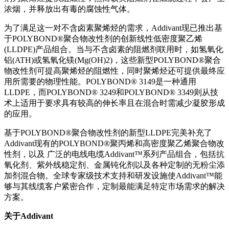
浓烟，并释放出有毒的腐蚀性气体。
为了满足这一对不含卤素聚烯烃的需求，Addivant现已推出基
于POLYBOND®聚合物改性剂的创新线性低密度聚乙烯
(LLDPE)产品组合。当与不含卤素的阻燃剂联用时，如氢氧化
铝(ATH)或氢氧化镁(Mg(OH)2)，这些新型POLYBOND®聚合
物改性剂可提高聚烯烃的阻燃性，同时聚烯烃还可提供最终应
用所需要的物理性能。POLYBOND® 3149是一种通用
LLDPE，而POLYBOND® 3249和POLYBOND® 3349则从技
术上适用于要求具有较高的伸长率且在混合时需减少凝胶形成
的应用。
基于POLYBOND®聚合物改性剂的新型LLDPE完美补充了
Addivant现有的POLYBOND®聚丙烯和高密度聚乙烯聚合物改
性剂，以及 广泛的电线电缆Addivant™系列产品组合，包括抗
氧化剂、紫外线稳定剂、金属钝化剂以及各种定制的无粉尘添
加剂混合物。全球专家级技术支持和研发设施使Addivant™能
够与其线缆客户紧密合作，定制最能满足特定市场需求的解决
方案。
关于
Addivant