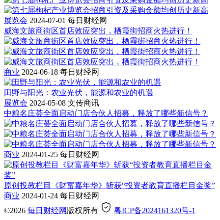
展览会
2024-07-01
每日财经网
威海文旅商街区首店效应突出，栖霞街招商火热进行！
商业
2024-06-18
每日财经网
田野与阳光：农业光伏，能源和农业的机遇
展览会
2024-05-08
文传商讯
中粮名庄荟全面启动门店合伙人招募，释放了哪些新信号？
商业
2024-01-25
每日财经网
原创投教栏目《财富嘉年华》斩获“投资者教育直播栏目金奖”
商业
2024-01-24
每日财经网
©2026
每日财经网
版权所有
粤ICP备2024161320号-1