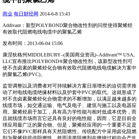
商业
每日财经网
2014-6-8 15:43
Addivant：新型POLYBOND聚合物改性剂的问世使得聚烯烃
有效取代阻燃电线电缆中的聚氯乙烯
发布时间：2013-06-04 15:06
康涅狄格州MIDDLEBURY–(美国商业资讯)–Addivant™ USA,
LLC宣布推出POLYBOND®聚合物改性剂，该新型改性剂可
使不含卤素的聚烯烃化合物有效取代阻燃电线电缆解决方案中
的聚氯乙烯(PVC)。
监管调整以及消费者对可持续解决方案日渐增长的迫切需求推
动了对电线电缆绝缘材料以及护套中PVC的取代。这就形成了
对不含卤素聚烯烃化合物需求的不断增加，以满足越来越多的
线缆市场，如交通运输、电气及电子、建筑与施工以及电器应
用。聚烯烃易于加工，具有高力学性能与相对低成本优势，而
且就线缆市场而言它还具有良好的电性能，因而，它是目前全
球应用最广泛的聚合物。但是，聚烯烃应用的一个重要不足是
它们不像PVC那样具有天然阻燃性。传统配方中采用卤化阻燃
剂为聚烯烃提供阻燃性，然而该类阻燃剂在燃烧过程中会产生