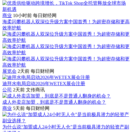
商业
10小时前
每日财经网
海柔闪攀机器人双深位升级方案中国首秀！为超密存储和更高
效率护航
展览会
2天前
每日财经网
迪拜水电局启动2026年WETEX展会注册
公司
2天前
文传商讯
成人外卖店加盟，到底是不是普通人翻身的机会？
商业
5天前
每日财经网
为什么说“加盟成人24小时无人仓”是当前极具潜力的轻资产副