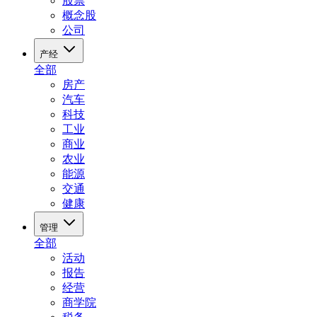
股票
概念股
公司
产经
全部
房产
汽车
科技
工业
商业
农业
能源
交通
健康
管理
全部
活动
报告
经营
商学院