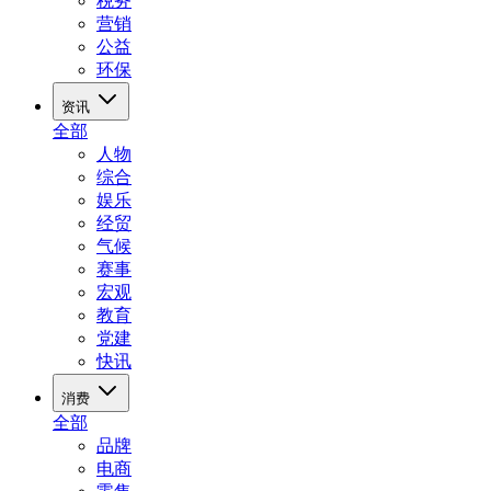
税务
营销
公益
环保
资讯
全部
人物
综合
娱乐
经贸
气候
赛事
宏观
教育
党建
快讯
消费
全部
品牌
电商