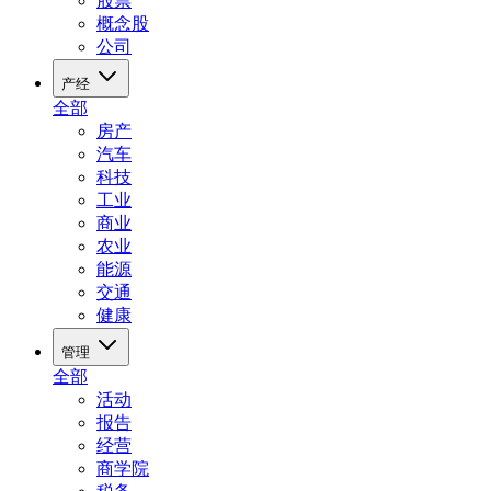
股票
概念股
公司
产经
全部
房产
汽车
科技
工业
商业
农业
能源
交通
健康
管理
全部
活动
报告
经营
商学院