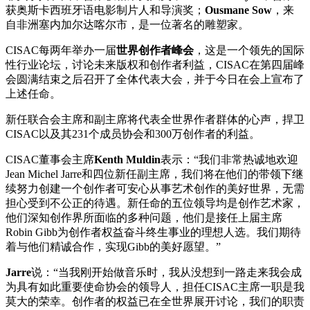
获奥斯卡西班牙语电影制片人和导演奖；
Ousmane Sow
，来
自非洲塞内加尔达喀尔市，是一位著名的雕塑家。
CISAC每两年举办一届
世界创作者峰会
，这是一个领先的国际
性行业论坛，讨论未来版权和创作者利益，CISAC在第四届峰
会圆满结束之后召开了全体代表大会，并于今日在会上宣布了
上述任命。
新任联合会主席和副主席将代表全世界作者群体的心声，捍卫
CISAC以及其231个成员协会和300万创作者的利益。
CISAC董事会主席
Kenth Muldin
表示：“我们非常热诚地欢迎
Jean Michel Jarre和四位新任副主席，我们将在他们的带领下继
续努力创建一个创作者可安心从事艺术创作的美好世界，无需
担心受到不公正的待遇。新任命的五位领导均是创作艺术家，
他们深知创作界所面临的多种问题，他们是接任上届主席
Robin Gibb为创作者权益奋斗终生事业的理想人选。我们期待
着与他们精诚合作，实现Gibb的美好愿望。”
Jarre
说：“当我刚开始做音乐时，我从没想到一路走来我会成
为具有如此重要使命协会的领导人，担任CISAC主席一职是我
莫大的荣幸。创作者的权益已在全世界展开讨论，我们的职责