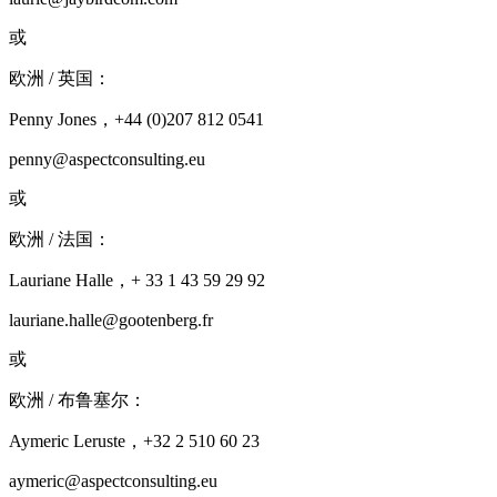
或
欧洲 / 英国：
Penny Jones，+44 (0)207 812 0541
penny@aspectconsulting.eu
或
欧洲 / 法国：
Lauriane Halle，+ 33 1 43 59 29 92
lauriane.halle@gootenberg.fr
或
欧洲 / 布鲁塞尔：
Aymeric Leruste，+32 2 510 60 23
aymeric@aspectconsulting.eu