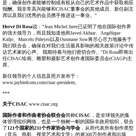
是，确保创作者能够控制或有权从自己的艺术作品中获取相应
报酬。我非常高兴能够和CISAC董事会的其他成员、新任副主
席以及我们优秀的会员携手推进这一事业。”
Hervé Di Rosa
说：“Jean Michel Jarre已证明了他在国际创作界
的强大领导力，而且我知道他和Javed Akhtar、Angélique
Kidjo、Marcelo Piñeyro以及Ousmane Sow将尽心尽力地服务于
我们联合会，确保在对我们生活最具影响的相关政策讨论中传
达艺术家的心声。 我期待着与他们密切合作。”Di Rosa即将出
任CISAC绘画、雕塑和摄影艺术创作者国际委员会(CIAGP)主
席。
新任领导的个人信息及照片发布于：
www.jaybirdcom.com/cisac-president。
***
关于
CISAC
www.cisac.org
国际作者和作曲者协会联合会
简称
CISAC
，是全球领先的集
体管理组织网络，也是一个独树一帜的国际非政府组织，联合
了
121
个国家的
231
个作家协会与学会
，从而代表所有创作类型
（音乐、电影、视觉艺术和文学）的逾300万创作者和出版