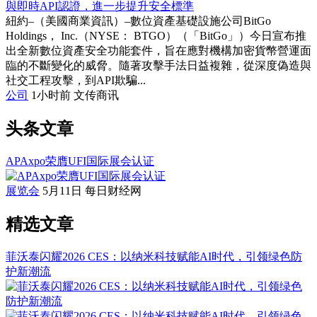
與即時API認證，進一步提升安全標準
紐約–（美國商業資訊）–數位資產基礎設施公司BitGo
Holdings， Inc.（NYSE： BTGO）（「BitGo」）今日宣布推
出全新數位資產安全功能套件，旨在應對機構加密貨幣營運面
臨的不斷變化的威脅。隨著攻擊手法日益複雜，從深度偽造與
社交工程攻擊，到API欺騙...
公司
1小时前
文传商讯
头条文章
APAxpo荣膺UFI国际展会认证
展览会
5月11日
每日财经网
精选文章
菲沃泰闪耀2026 CES：以纳米科技赋能AI时代，引领绿色防
护新潮流