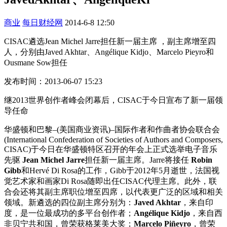
商业
每日财经网
2014-6-8 12:50
CISAC遴选Jean Michel Jarre担任新一届主席 ，副主席增至四
人，分别由Javed Akhtar、Angélique Kidjo、Marcelo Pieyro和
Ousmane Sow担任
发布时间：2013-06-07 15:23
继2013世界创作者峰会闭幕后，CISAC于今日宣布了新一届领
导任命
华盛顿和巴黎–(美国商业资讯)–国际作者和作曲者协会联合会
(International Confederation of Societies of Authors and Composers,
CISAC)于今日在华盛顿特区召开的年会上正式选举电子音乐
先驱
Jean Michel Jarre
担任新一届主席。Jarre将接任
Robin
Gibb
和Hervé Di Rosa的工作，Gibb于2012年5月逝世，法国视
觉艺术家和画家Di Rosa随即出任CISAC代理主席。此外，联
合会还将其副主席职位增至四席，以代表更广泛的区域和相关
领域。新遴选的四位副主席分别为：
Javed Akhtar
，来自印
度，是一位最成功的多平台创作者；
Angélique Kidjo
，来自西
非贝宁共和国，曾荣获格莱美大奖；
Marcelo Piñeyro
，曾荣