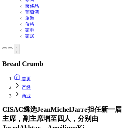
零售
奢侈品
葡萄酒
旅游
价格
家电
家居
Bread Crumb
首页
产经
商业
CISAC遴选JeanMichelJarre担任新一届
主席，副主席增至四人，分别由
JavedAkhtar、AngéliqueKi