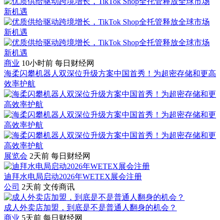
商业
10小时前
每日财经网
海柔闪攀机器人双深位升级方案中国首秀！为超密存储和更高
效率护航
展览会
2天前
每日财经网
迪拜水电局启动2026年WETEX展会注册
公司
2天前
文传商讯
成人外卖店加盟，到底是不是普通人翻身的机会？
商业
5天前
每日财经网