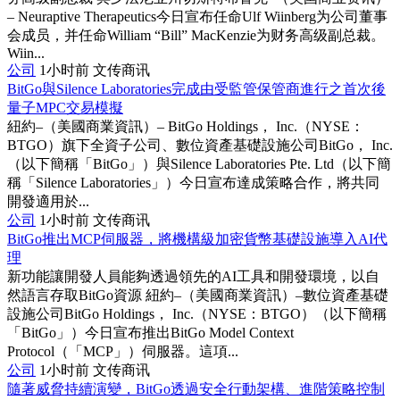
– Neuraptive Therapeutics今日宣布任命Ulf Wiinberg为公司董事
会成员，并任命William “Bill” MacKenzie为财务高级副总裁。
Wiin...
公司
1小时前
文传商讯
BitGo與Silence Laboratories完成由受監管保管商進行之首次後
量子MPC交易模擬
紐約–（美國商業資訊）– BitGo Holdings， Inc.（NYSE：
BTGO）旗下全資子公司、數位資產基礎設施公司BitGo， Inc.
（以下簡稱「BitGo」）與Silence Laboratories Pte. Ltd（以下簡
稱「Silence Laboratories」）今日宣布達成策略合作，將共同
開發適用於...
公司
1小时前
文传商讯
BitGo推出MCP伺服器，將機構級加密貨幣基礎設施導入AI代
理
新功能讓開發人員能夠透過領先的AI工具和開發環境，以自
然語言存取BitGo資源 紐約–（美國商業資訊）–數位資產基礎
設施公司BitGo Holdings， Inc.（NYSE：BTGO）（以下簡稱
「BitGo」）今日宣布推出BitGo Model Context
Protocol（「MCP」）伺服器。這項...
公司
1小时前
文传商讯
隨著威脅持續演變，BitGo透過安全行動架構、進階策略控制