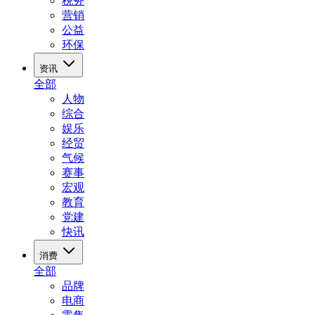
税务
营销
公益
环保
资讯
全部
人物
综合
娱乐
经贸
气候
赛事
宏观
教育
党建
快讯
消费
全部
品牌
电商