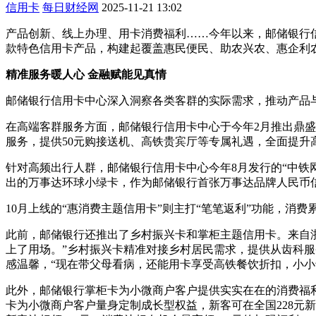
信用卡
每日财经网
2025-11-21 13:02
产品创新、线上办理、用卡消费福利……今年以来，邮储银行
款特色信用卡产品，构建起覆盖惠民便民、助农兴农、惠企利
精准服务暖人心 金融赋能见真情
邮储银行信用卡中心深入洞察各类客群的实际需求，推动产品
在高端客群服务方面，邮储银行信用卡中心于今年2月推出鼎盛
服务，提供50元购接送机、高铁贵宾厅等专属礼遇，全面提升
针对高频出行人群，邮储银行信用卡中心今年8月发行的“中铁
出的万事达环球小绿卡，作为邮储银行首张万事达品牌人民币
10月上线的“惠消费主题信用卡”则主打“笔笔返利”功能，消
此前，邮储银行还推出了乡村振兴卡和掌柜主题信用卡。来自
上了用场。”乡村振兴卡精准对接乡村居民需求，提供从齿科
感温馨，“现在带父母看病，还能用卡享受高铁餐饮折扣，小小
此外，邮储银行掌柜卡为小微商户客户提供实实在在的消费福
卡为小微商户客户量身定制成长型权益，新客可在全国228元