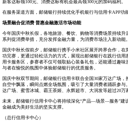
新客达标领100元、消费达标有机会最高领300元的加码福利。
在服务渠道方面，邮储银行持续优化手机银行与信用卡APP功
场景融合促消费 普惠金融激活市场动能
今年国庆中秋长假，各地旅游、餐饮、购物等消费场景持续升温
系列促消费举措，充分发挥金融力量，为消费市场注入新动能
国庆中秋长假前夕，邮储银行携手小米社区展开跨界合作，在郑州
功完赛，更通过轻松活力的方式，展现出邮储银行在践行信用
用卡服务区，参赛者不仅可领取贴心装备礼包，还能通过趣味
与者在愉悦的氛围中体验邮储银行的优质服务。
国庆中秋双节期间，邮储银行信用卡联合全国30家万达广场，
自空中飘落，瞬间点燃全场氛围，吸引了大量消费者踊跃参与。
达广场、蜜雪冰城、霸王茶姬、永辉超市、大润发等超过20万
未来，邮储银行信用卡中心将持续深化“产品—场景—服务”建
金融成为美好生活的坚实支撑。
（总行信用卡中心）