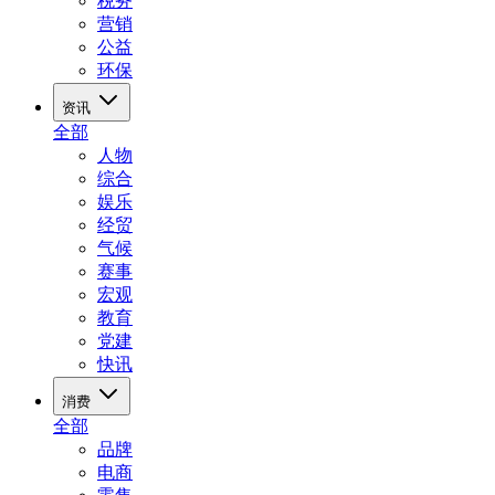
税务
营销
公益
环保
资讯
全部
人物
综合
娱乐
经贸
气候
赛事
宏观
教育
党建
快讯
消费
全部
品牌
电商