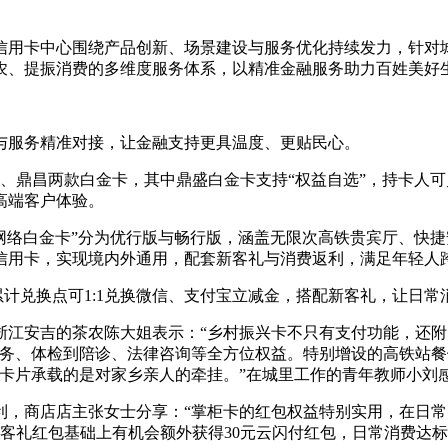
信用卡中心围绕产品创新、场景建设与服务优化持续发力，针对
农、提振消费的多维度服务体系，以精准金融服务助力百姓美好
与服务精准对接，让金融支持更具温度、更贴民心。
、鼎昌两款白金卡，其中鼎盛白金卡支持“权益自选”，持卡人
高端客户体验。
网络白金卡”分为优行版与畅行版，涵盖无限次高铁贵宾厅、快
信用卡，实现境内外通用，配套新客礼与消费返利，满足年轻人
费累计兑换点可1:1兑换微信、支付宝立减金，搭配新客礼，让日
浙江安吉的茶农陈大姐表示：“乡村振兴卡不只有支付功能，还
服务、体检到陪诊、法律咨询等全方位权益。特别增设的高铁站
卡片承载的是对家乡亲人的牵挂。”在城里工作的青年教师小刘
利，商店店主张女士分享：“掌柜卡的红包权益特别实用，在日常
新客礼红包基础上有机会额外获得30元云闪付红包，日常消费达