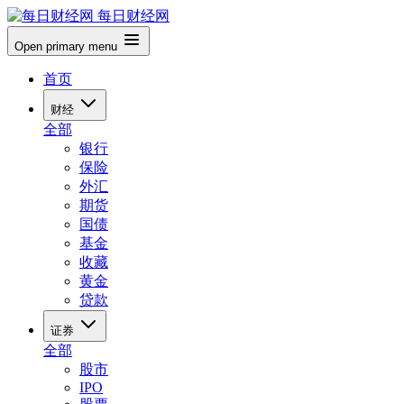
每日财经网
Open primary menu
首页
财经
全部
银行
保险
外汇
期货
国债
基金
收藏
黄金
贷款
证券
全部
股市
IPO