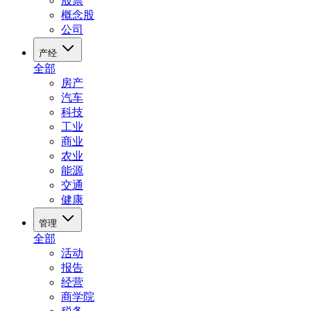
股票
概念股
公司
产经
全部
房产
汽车
科技
工业
商业
农业
能源
交通
健康
管理
全部
活动
报告
经营
商学院