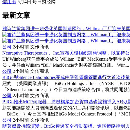
信用卡
5月4日
每日财经网
最新文章
雅诗兰黛集团进一步强化英国制造网络，Whitman工厂迎来英
公司
2小时前
文传商讯
Neuraptive Therapeutics， Inc.宣布关键组织架构调整，
Ulf Wiinberg获任董事会成员 William “Bill” MacKenz
员，并任命William “Bill” MacKenzie为财务高级副总裁。 Wiin...
公司
2小时前
文传商讯
BitGo與Silence Laboratories完成由受監管保管商進行之首
紐約–（美國商業資訊）– BitGo Holdings， Inc.（NYSE： B
「Silence Laboratories」）今日宣布達成策略合作，將共同開發適
公司
2小时前
文传商讯
BitGo推出MCP伺服器，將機構級加密貨幣基礎設施導入AI代
新功能讓開發人員能夠透過領先的AI工具和開發環境，以自然語言存取B
「BitGo」）今日宣布推出BitGo Model Context Protocol（
公司
2小时前
文传商讯
隨著威脅持續演變，BitGo透過安全行動架構、進階策略控制與