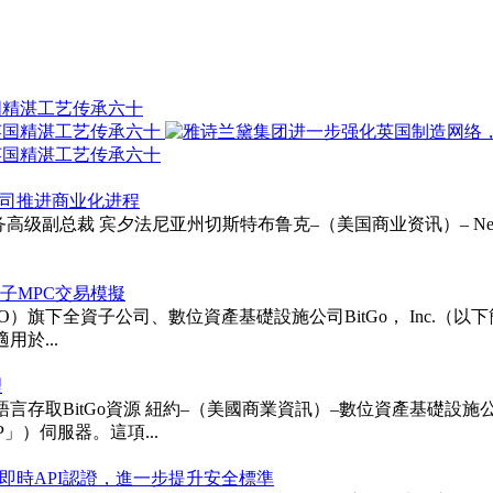
国精湛工艺传承六十
以支持公司推进商业化进程
ie受聘为财务高级副总裁 宾夕法尼亚州切斯特布鲁克–（美国商业资讯）– Neurapt
次後量子MPC交易模擬
TGO）旗下全資子公司、數位資產基礎設施公司BitGo， Inc.（以下簡稱「BitG
用於...
理
itGo資源 紐約–（美國商業資訊）–數位資產基礎設施公司BitGo 
「MCP」）伺服器。這項...
即時API認證，進一步提升安全標準