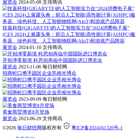
展览会
2024-05-08
文传商讯
技嘉科技(GIGABYTE)的人工智能实力在“2024消费电子展”
(CES 2024)上展露头角：前沿人工智能/高性能计算(AI/HPC)服
务器、绿色科技、人工智能物联网(AIoT)和游戏产品阵容
展览会
2024-01-10
文传商讯
开创净零新境 科思创再临中国国际进口博览会
展览会
2023-11-06
每日财经网
招商蛇口携手园区企业亮相光博会
展览会
2023-09-09
每日财经网
美食商贸博览8月登场
展览会
2023-06-29
文传商讯
©2026
每日财经网
版权所有
粤ICP备2024161320号-1