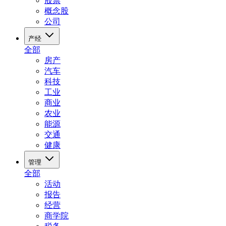
股票
概念股
公司
产经
全部
房产
汽车
科技
工业
商业
农业
能源
交通
健康
管理
全部
活动
报告
经营
商学院