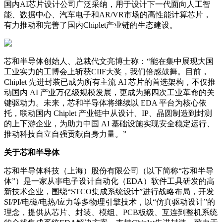
国内AI芯片设计公司广泛采纳，用于设计下一代面向人工智
能、数据中心、汽车电子和AR/VR市场的高性能计算芯片，
有力推动和完善了国内Chiplet产业链的生态建设。
芯和半导体创始人、总裁代文亮博士称：“能在集中展现大国
工业实力的工博会上斩获CIIF大奖，我们倍感鼓舞。目前，
Chiplet 先进封装已成为所有主流 AI 芯片的首选架构，不仅推
动国内 AI 产业万亿级规模发展，更成为第四次工业革命的关
键驱动力。未来，芯和半导体将继续以 EDA 平台为核心依
托，联动国内 Chiplet 产业链中从设计、IP、晶圆制造到封测
的上下游企业，为助力中国 AI 基础设施实现安全稳定运行、
推动科技自立自强贡献自身力量。”
关于芯和半导体
芯和半导体科技（上海）股份有限公司（以下简称“芯和半导
体”）是一家从事电子设计自动化（EDA）软件工具研发的高
新技术企业，围绕“STCO集成系统设计”进行战略布局，开发
SI/PI/电磁/电热/应力等多物理引擎技术，以“仿真驱动设计”的
理念，提供从芯片、封装、模组、PCB板级、互连到整机系统