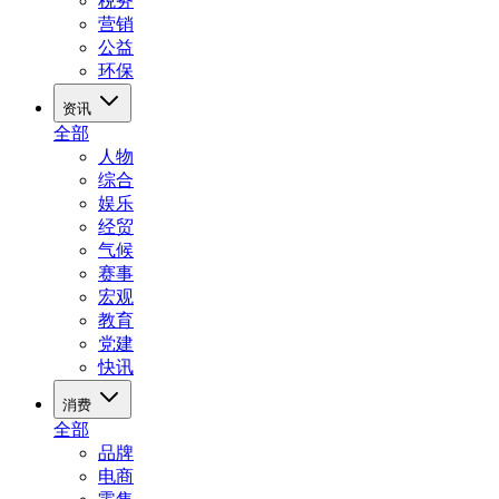
税务
营销
公益
环保
资讯
全部
人物
综合
娱乐
经贸
气候
赛事
宏观
教育
党建
快讯
消费
全部
品牌
电商