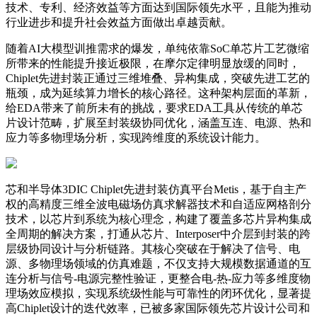
技术、专利、经济效益等方面达到国际领先水平，且能为推动
行业进步和提升社会效益方面做出卓越贡献。
随着AI大模型训推需求的爆发，单纯依靠SoC单芯片工艺微缩
所带来的性能提升接近极限，在摩尔定律明显放缓的同时，
Chiplet先进封装正通过三维堆叠、异构集成，突破先进工艺的
瓶颈，成为延续算力增长的核心路径。这种架构层面的革新，
给EDA带来了前所未有的挑战，要求EDA工具从传统的单芯
片设计范畴，扩展至封装级协同优化，涵盖互连、电源、热和
应力等多物理场分析，实现跨维度的系统设计能力。
芯和半导体3DIC Chiplet先进封装仿真平台Metis，基于自主产
权的高精度三维全波电磁场仿真求解器技术和自适应网格剖分
技术，以芯片到系统为核心理念，构建了覆盖多芯片异构集成
全周期的解决方案，打通从芯片、Interposer中介层到封装的跨
层级协同设计与分析链路。其核心突破在于解决了信号、电
源、多物理场领域的仿真难题，不仅支持大规模数据通道的互
连分析与信号-电源完整性验证，更整合电-热-应力等多维度物
理场效应模拟，实现系统级性能与可靠性的闭环优化，显著提
高Chiplet设计的迭代效率，已被多家国际领先芯片设计公司和