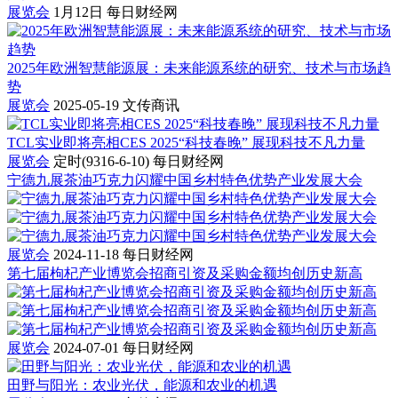
展览会
1月12日
每日财经网
2025年欧洲智慧能源展：未来能源系统的研究、技术与市场趋
势
展览会
2025-05-19
文传商讯
TCL实业即将亮相CES 2025“科技春晚” 展现科技不凡力量
展览会
定时(9316-6-10)
每日财经网
宁德九展茶油巧克力闪耀中国乡村特色优势产业发展大会
展览会
2024-11-18
每日财经网
第七届枸杞产业博览会招商引资及采购金额均创历史新高
展览会
2024-07-01
每日财经网
田野与阳光：农业光伏，能源和农业的机遇