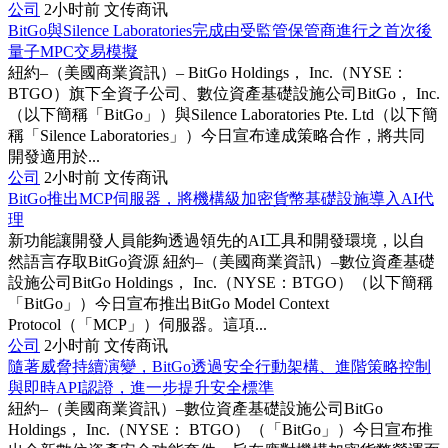
公司
2小时前
文传商讯
BitGo與Silence Laboratories完成由受監管保管商進行之首次後
量子MPC交易模擬
紐約–（美國商業資訊）– BitGo Holdings， Inc.（NYSE：
BTGO）旗下全資子公司、數位資產基礎設施公司BitGo， Inc.
（以下簡稱「BitGo」）與Silence Laboratories Pte. Ltd（以下簡
稱「Silence Laboratories」）今日宣布達成策略合作，將共同
開發適用於...
公司
2小时前
文传商讯
BitGo推出MCP伺服器，將機構級加密貨幣基礎設施導入AI代
理
新功能讓開發人員能夠透過領先的AI工具和開發環境，以自
然語言存取BitGo資源 紐約–（美國商業資訊）–數位資產基礎
設施公司BitGo Holdings， Inc.（NYSE：BTGO）（以下簡稱
「BitGo」）今日宣布推出BitGo Model Context
Protocol（「MCP」）伺服器。這項...
公司
2小时前
文传商讯
隨著威脅持續演變，BitGo透過安全行動架構、進階策略控制
與即時API認證，進一步提升安全標準
紐約–（美國商業資訊）–數位資產基礎設施公司BitGo
Holdings， Inc.（NYSE： BTGO）（「BitGo」）今日宣布推