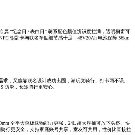
属 “纪念日 / 表白日” 萌系配色颜值辨识度拉满，透明橱窗可
钥匙卡与联名车贴细节感十足，48V20Ah 电池保障 56km
出行需求，又能靠联名设计成功出圈，潮玩党骑行、打卡两不误。
CS 防滑，长途骑行更安心。
0mm 全平大踏板载物能力更强，24L 超大座桶可放下头盔、快
，夜间骑行更安全，支持家庭账号共享，室友可共用，性价比直接拉