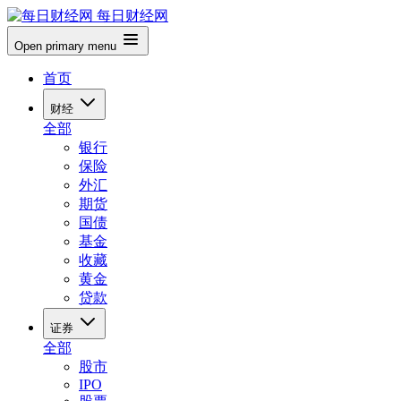
每日财经网
Open primary menu
首页
财经
全部
银行
保险
外汇
期货
国债
基金
收藏
黄金
贷款
证券
全部
股市
IPO