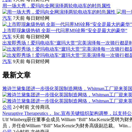
用一场大秀，爱玛向全网演绎两轮电动车的时尚属性
汽车
7天前
每日财经网
上市即现象级热销 全新一代问界M9诠释“安全是最大的豪华”
汽车
9天前
每日财经网
出发即秀场！爱玛电动车“遛玛大赏”完美演绎每一次骑行都是
汽车
9天前
每日财经网
最新文章
雅诗兰黛集团进一步强化英国制造网络，Whitman工厂迎来英
公司
2小时前
文传商讯
Neuraptive Therapeutics， Inc.宣布关键组织架构调整，
Ulf Wiinberg获任董事会成员 William “Bill” MacKenz
员，并任命William “Bill” MacKenzie为财务高级副总裁。 Wiin...
公司
2小时前
文传商讯