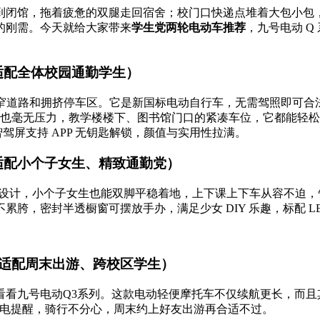
闭馆，拖着疲惫的双腿走回宿舍；校门口快递点堆着大包小包，
的刚需。今天就给大家带来
学生党两轮电动车推荐
，九号电动 Q
市，适配全体校园通勤学生）
窄道路和拥挤停车区。它是新国标电动自行车，无需驾照即可合法上路
推行也毫无压力，教学楼楼下、图书馆门口的紧凑车位，它都能轻松
宠智驾屏支持 APP 无钥匙解锁，颜值与实用性拉满。
市，适配小个子女生、精致通勤党）
低座高设计，小个子女生也能双脚平稳着地，上下课上下车从容不
胯，密封半透橱窗可摆放手办，满足少女 DIY 乐趣，标配 L
市，适配周末出游、跨校区学生）
看九号电动Q3系列。这款电动轻便摩托车不仅续航更长，而且其
航、来电提醒，骑行不分心，周末约上好友出游再合适不过。