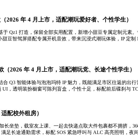
（2026 年 4 月上市，适配潮玩爱好者、个性学生）
于 Qz1 打造，保留全部实用配置，新增小甜豆专属定制元素。专
驾屏搭配专属开机音效，带来沉浸式潮玩体验，IP 定制 NFC 
（2026 年 4 月上市，适配潮玩党、长途个性学生）
结合 Q3 智能体验与泡泡玛特 IP 魅力，既能满足市区往返的
 UI，透明装扮橱窗可陈列盲盒，个性十足，标配前后碟刹与 T
市，适配校外租房）
m 加长坐垫，载室友上课、一起去快递点取大件包裹都不拥挤，36
，满足长途通勤需求，标配 SOS 紧急呼叫与 ALC 高亮照明