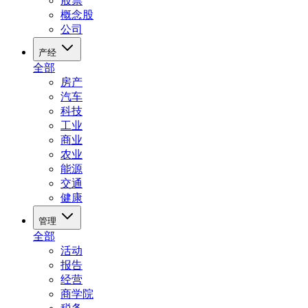
股票
概念股
公司
产经
全部
房产
汽车
科技
工业
商业
农业
能源
交通
健康
管理
全部
活动
报告
经营
商学院