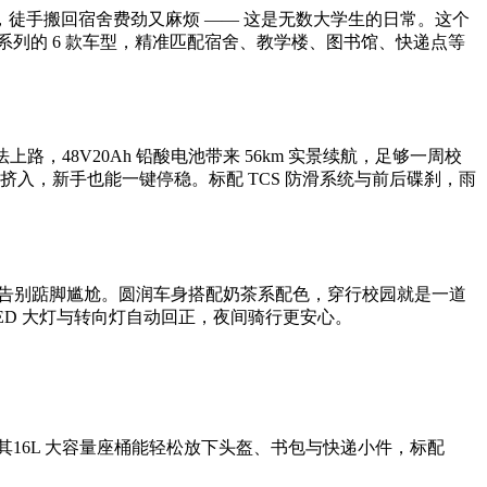
徒手搬回宿舍费劲又麻烦 —— 这是无数大学生的日常。这个
 系列的 6 款车型，精准匹配宿舍、教学楼、图书馆、快递点等
，48V20Ah 铅酸电池带来 56km 实景续航，足够一周校
挤入，新手也能一键停稳。标配 TCS 防滑系统与前后碟刹，雨
迫，告别踮脚尴尬。圆润车身搭配奶茶系配色，穿行校园就是一道
ED 大灯与转向灯自动回正，夜间骑行更安心。
16L 大容量座桶能轻松放下头盔、书包与快递小件，标配