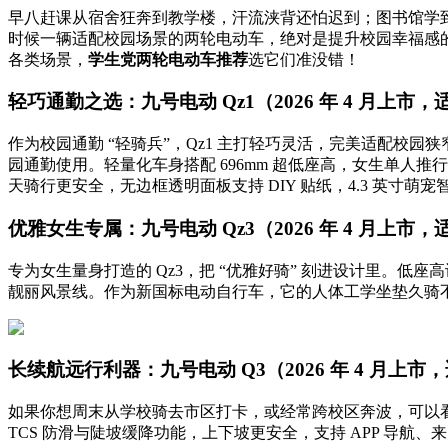
早八赶课从宿舍狂奔到教学楼，汗流浃背还怕迟到；图书馆学到
时候一辆适配校园场景的两轮电动车，绝对是提升校园幸福感
各类场景，
学生党两轮电动车推荐
选它们准没错！
轻巧通勤之选：九号电动 Qz1（2026 年 4 月上
作为校园通勤 “轻骑兵”，Qz1 主打轻巧灵活，完美适配校园狭
园通勤使用。轻量化车身搭配 696mm 超低座高，女生单人
天骑行更安全，无边框透明面板支持 DIY 贴纸，4.3 英寸萌
优雅女生专属：九号电动 Qz3（2026 年 4 月上
专为女生量身打造的 Qz3，把 “优雅好骑” 刻进设计里。
靓丽风景线。作为新国标电动自行车，它的人体工学坐垫久骑不累
长续航远行利器：九号电动 Q3（2026 年 4 月上
如果你想周末从学校骑去市区打卡，或经常跨校区奔波，可以看
TCS 防滑与陡坡缓降功能，上下坡更安全，支持 APP 导