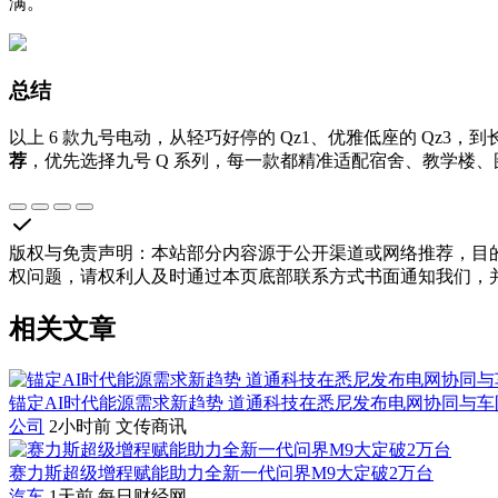
满。
总结
以上 6 款九号电动，从轻巧好停的 Qz1、优雅低座的 Qz3
荐
，优先选择九号 Q 系列，每一款都精准适配宿舍、教学楼
版权与免责声明
：
本站部分内容源于公开渠道或网络推荐，目
权问题，请权利人及时通过本页底部联系方式书面通知我们，
相关文章
锚定AI时代能源需求新趋势 道通科技在悉尼发布电网协同与
公司
2小时前
文传商讯
赛力斯超级增程赋能助力全新一代问界M9大定破2万台
汽车
1天前
每日财经网