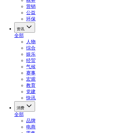
税务
营销
公益
环保
资讯
全部
人物
综合
娱乐
经贸
气候
赛事
宏观
教育
党建
快讯
消费
全部
品牌
电商