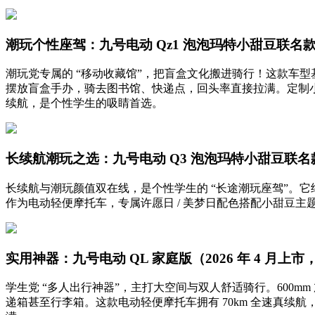
潮玩个性座驾：九号电动 Qz1 泡泡玛特小甜豆联名款
潮玩党专属的 “移动收藏馆”，把盲盒文化搬进骑行！这款车型基
摆放盲盒手办，骑去图书馆、快递点，回头率直接拉满。定制小甜豆智
续航，是个性学生的吸睛首选。
长续航潮玩之选：九号电动 Q3 泡泡玛特小甜豆联名款
长续航与潮玩颜值双在线，是个性学生的 “长途潮玩座驾”。它
作为电动轻便摩托车，专属许愿日 / 美梦日配色搭配小甜豆主题
实用神器：九号电动 QL 家庭版（2026 年 4 月上
学生党 “多人出行神器”，主打大空间与双人舒适骑行。600m
递箱甚至行李箱。这款电动轻便摩托车拥有 70km 全速真续航