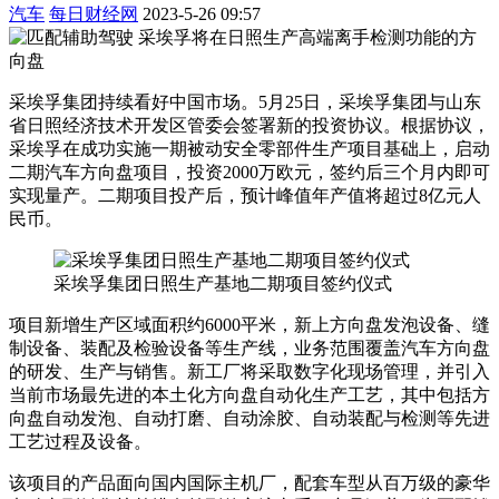
汽车
每日财经网
2023-5-26 09:57
采埃孚集团持续看好中国市场。5月25日，采埃孚集团与山东
省日照经济技术开发区管委会签署新的投资协议。根据协议，
采埃孚在成功实施一期被动安全零部件生产项目基础上，启动
二期汽车方向盘项目，投资2000万欧元，签约后三个月内即可
实现量产。二期项目投产后，预计峰值年产值将超过8亿元人
民币。
采埃孚集团日照生产基地二期项目签约仪式
项目新增生产区域面积约6000平米，新上方向盘发泡设备、缝
制设备、装配及检验设备等生产线，业务范围覆盖汽车方向盘
的研发、生产与销售。新工厂将采取数字化现场管理，并引入
当前市场最先进的本土化方向盘自动化生产工艺，其中包括方
向盘自动发泡、自动打磨、自动涂胶、自动装配与检测等先进
工艺过程及设备。
该项目的产品面向国内国际主机厂，配套车型从百万级的豪华