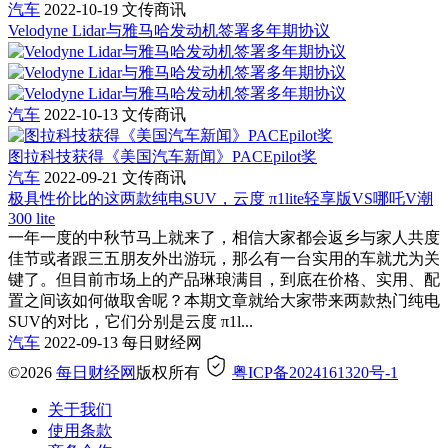
汽车
2022-10-19
文传商讯
Velodyne Lidar与雅马哈发动机签署多年期协议
汽车
2022-10-13
文传商讯
图拉科技获得《美国汽车新闻》PACEpilot奖
汽车
2022-09-21
文传商讯
极具性价比的这两款纯电SUV，云度 π1lite轻享版VS哪吒V潮
300 lite
一年一度的中秋节马上就来了，相信大家都会返乡与家人共度
佳节或者跟三五朋友外出游玩，那么有一台实用的车就尤为关
键了。但目前市场上的产品琳琅满目，到底在价格、实用、配
置之间该如何做取舍呢？本期文章就给大家带来两款热门纯电
SUV的对比，它们分别是云度 π1l...
汽车
2022-09-13
每日财经网
©2026
每日财经网
版权所有
粤ICP备2024161320号-1
关于我们
使用条款