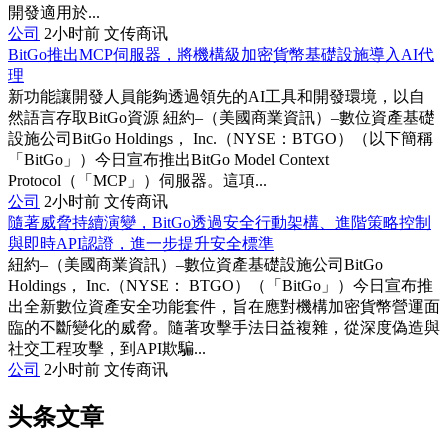
開發適用於...
公司
2小时前
文传商讯
BitGo推出MCP伺服器，將機構級加密貨幣基礎設施導入AI代
理
新功能讓開發人員能夠透過領先的AI工具和開發環境，以自
然語言存取BitGo資源 紐約–（美國商業資訊）–數位資產基礎
設施公司BitGo Holdings， Inc.（NYSE：BTGO）（以下簡稱
「BitGo」）今日宣布推出BitGo Model Context
Protocol（「MCP」）伺服器。這項...
公司
2小时前
文传商讯
隨著威脅持續演變，BitGo透過安全行動架構、進階策略控制
與即時API認證，進一步提升安全標準
紐約–（美國商業資訊）–數位資產基礎設施公司BitGo
Holdings， Inc.（NYSE： BTGO）（「BitGo」）今日宣布推
出全新數位資產安全功能套件，旨在應對機構加密貨幣營運面
臨的不斷變化的威脅。隨著攻擊手法日益複雜，從深度偽造與
社交工程攻擊，到API欺騙...
公司
2小时前
文传商讯
头条文章