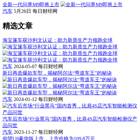
全新一代问界M9即将上市
汽车
5月26日
每日财经网
精选文章
海宝篷车获沙利文认证：助力新质生产力领跑全球
汽车
2024-05-07
每日财经网
新日再造爆款车型，揭秘阿尔法“弯道车王”的秘诀
汽车
2024-01-12
每日财经网
汽车后市场“行业黑马”国内首秀，比肩4S店汽车智能检测仪产
品问世
汽车
2023-11-27
每日财经网
仰望U8豪华版上市，上市价格为109.8万元