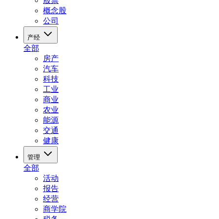
股票
概念股
公司
产经
全部
房产
汽车
科技
工业
商业
农业
能源
交通
健康
管理
全部
活动
报告
经营
商学院