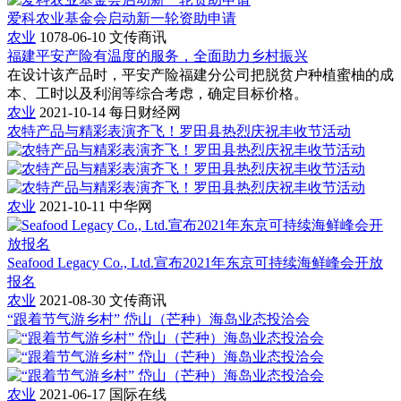
爱科农业基金会启动新一轮资助申请
农业
1078-06-10
文传商讯
福建平安产险有温度的服务，全面助力乡村振兴
在设计该产品时，平安产险福建分公司把脱贫户种植蜜柚的成
本、工时以及利润等综合考虑，确定目标价格。
农业
2021-10-14
每日财经网
农特产品与精彩表演齐飞！罗田县热烈庆祝丰收节活动
农业
2021-10-11
中华网
Seafood Legacy Co., Ltd.宣布2021年东京可持续海鲜峰会开放
报名
农业
2021-08-30
文传商讯
“跟着节气游乡村” 岱山（芒种）海岛业态投洽会
农业
2021-06-17
国际在线