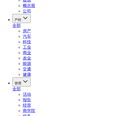
股票
概念股
公司
产经
全部
房产
汽车
科技
工业
商业
农业
能源
交通
健康
管理
全部
活动
报告
经营
商学院