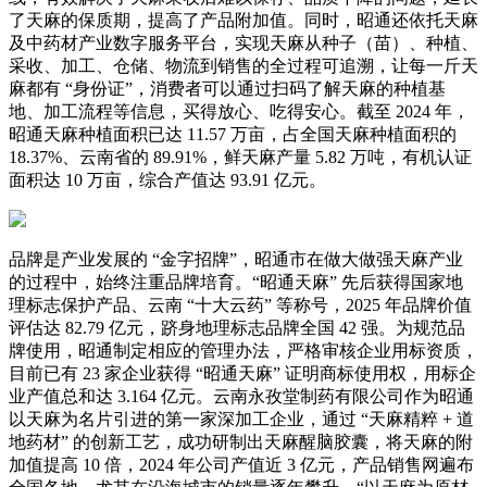
了天麻的保质期，提高了产品附加值。同时，昭通还依托天麻
及中药材产业数字服务平台，实现天麻从种子（苗）、种植、
采收、加工、仓储、物流到销售的全过程可追溯，让每一斤天
麻都有 “身份证”，消费者可以通过扫码了解天麻的种植基
地、加工流程等信息，买得放心、吃得安心。截至 2024 年，
昭通天麻种植面积已达 11.57 万亩，占全国天麻种植面积的
18.37%、云南省的 89.91%，鲜天麻产量 5.82 万吨，有机认证
面积达 10 万亩，综合产值达 93.91 亿元。
品牌是产业发展的 “金字招牌”，昭通市在做大做强天麻产业
的过程中，始终注重品牌培育。“昭通天麻” 先后获得国家地
理标志保护产品、云南 “十大云药” 等称号，2025 年品牌价值
评估达 82.79 亿元，跻身地理标志品牌全国 42 强。为规范品
牌使用，昭通制定相应的管理办法，严格审核企业用标资质，
目前已有 23 家企业获得 “昭通天麻” 证明商标使用权，用标企
业产值总和达 3.164 亿元。云南永孜堂制药有限公司作为昭通
以天麻为名片引进的第一家深加工企业，通过 “天麻精粹 + 道
地药材” 的创新工艺，成功研制出天麻醒脑胶囊，将天麻的附
加值提高 10 倍，2024 年公司产值近 3 亿元，产品销售网遍布