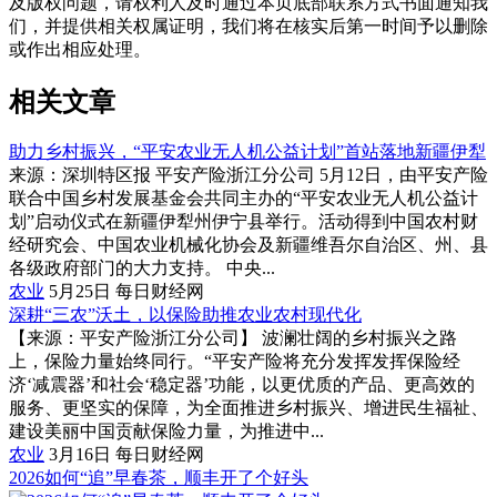
及版权问题，请权利人及时通过本页底部联系方式书面通知我
们，并提供相关权属证明，我们将在核实后第一时间予以删除
或作出相应处理。
相关文章
助力乡村振兴，“平安农业无人机公益计划”首站落地新疆伊犁
来源：深圳特区报 平安产险浙江分公司 5月12日，由平安产险
联合中国乡村发展基金会共同主办的“平安农业无人机公益计
划”启动仪式在新疆伊犁州伊宁县举行。活动得到中国农村财
经研究会、中国农业机械化协会及新疆维吾尔自治区、州、县
各级政府部门的大力支持。 中央...
农业
5月25日
每日财经网
深耕“三农”沃土，以保险助推农业农村现代化
【来源：平安产险浙江分公司】 波澜壮阔的乡村振兴之路
上，保险力量始终同行。“平安产险将充分发挥发挥保险经
济‘减震器’和社会‘稳定器’功能，以更优质的产品、更高效的
服务、更坚实的保障，为全面推进乡村振兴、增进民生福祉、
建设美丽中国贡献保险力量，为推进中...
农业
3月16日
每日财经网
2026如何“追”早春茶，顺丰开了个好头