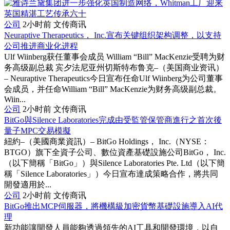
公司
2小时前
文传商讯
Neuraptive Therapeutics， Inc.宣布关键组织架构调整，以支持
公司推进商业化进程
Ulf Wiinberg获任董事会成员 William “Bill” MacKenzie受聘为财
务高级副总裁 宾夕法尼亚州切斯特布鲁克–（美国商业资讯）
– Neuraptive Therapeutics今日宣布任命Ulf Wiinberg为公司董事
会成员，并任命William “Bill” MacKenzie为财务高级副总裁。
Wiin...
公司
2小时前
文传商讯
BitGo與Silence Laboratories完成由受監管保管商進行之首次後
量子MPC交易模擬
紐約–（美國商業資訊）– BitGo Holdings， Inc.（NYSE：
BTGO）旗下全資子公司、數位資產基礎設施公司BitGo， Inc.
（以下簡稱「BitGo」）與Silence Laboratories Pte. Ltd（以下簡
稱「Silence Laboratories」）今日宣布達成策略合作，將共同
開發適用於...
公司
2小时前
文传商讯
BitGo推出MCP伺服器，將機構級加密貨幣基礎設施導入AI代
理
新功能讓開發人員能夠透過領先的AI工具和開發環境，以自