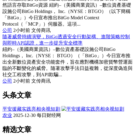
然語言存取BitGo資源 紐約–（美國商業資訊）–數位資產基礎
設施公司BitGo Holdings， Inc.（NYSE：BTGO）（以下簡稱
「BitGo」）今日宣布推出BitGo Model Context
Protocol（「MCP」）伺服器。這項...
公司
2小时前
文传商讯
隨著威脅持續演變，BitGo透過安全行動架構、進階策略控制
與即時API認證，進一步提升安全標準
紐約–（美國商業資訊）–數位資產基礎設施公司BitGo
Holdings， Inc.（NYSE： BTGO）（「BitGo」）今日宣布推
出全新數位資產安全功能套件，旨在應對機構加密貨幣營運面
臨的不斷變化的威脅。隨著攻擊手法日益複雜，從深度偽造與
社交工程攻擊，到API欺騙...
公司
2小时前
文传商讯
头条文章
平安援藏实践亮相央视短剧
农业
2025-12-30
每日财经网
精选文章