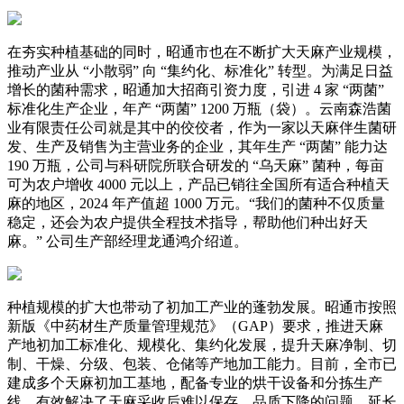
在夯实种植基础的同时，昭通市也在不断扩大天麻产业规模，
推动产业从 “小散弱” 向 “集约化、标准化” 转型。为满足日益
增长的菌种需求，昭通加大招商引资力度，引进 4 家 “两菌”
标准化生产企业，年产 “两菌” 1200 万瓶（袋）。云南森浩菌
业有限责任公司就是其中的佼佼者，作为一家以天麻伴生菌研
发、生产及销售为主营业务的企业，其年生产 “两菌” 能力达
190 万瓶，公司与科研院所联合研发的 “乌天麻” 菌种，每亩
可为农户增收 4000 元以上，产品已销往全国所有适合种植天
麻的地区，2024 年产值超 1000 万元。“我们的菌种不仅质量
稳定，还会为农户提供全程技术指导，帮助他们种出好天
麻。” 公司生产部经理龙通鸿介绍道。
种植规模的扩大也带动了初加工产业的蓬勃发展。昭通市按照
新版《中药材生产质量管理规范》（GAP）要求，推进天麻
产地初加工标准化、规模化、集约化发展，提升天麻净制、切
制、干燥、分级、包装、仓储等产地加工能力。目前，全市已
建成多个天麻初加工基地，配备专业的烘干设备和分拣生产
线，有效解决了天麻采收后难以保存、品质下降的问题，延长