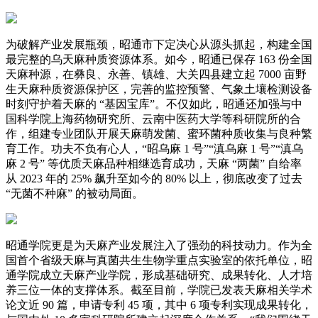
为破解产业发展瓶颈，昭通市下定决心从源头抓起，构建全国
最完整的乌天麻种质资源体系。如今，昭通已保存 163 份全国
天麻种源，在彝良、永善、镇雄、大关四县建立起 7000 亩野
生天麻种质资源保护区，完善的监控预警、气象土壤检测设备
时刻守护着天麻的 “基因宝库”。不仅如此，昭通还加强与中
国科学院上海药物研究所、云南中医药大学等科研院所的合
作，组建专业团队开展天麻萌发菌、蜜环菌种质收集与良种繁
育工作。功夫不负有心人，“昭乌麻 1 号”“滇乌麻 1 号”“滇乌
麻 2 号” 等优质天麻品种相继选育成功，天麻 “两菌” 自给率
从 2023 年的 25% 飙升至如今的 80% 以上，彻底改变了过去
“无菌不种麻” 的被动局面。
昭通学院更是为天麻产业发展注入了强劲的科技动力。作为全
国首个省级天麻与真菌共生生物学重点实验室的依托单位，昭
通学院成立天麻产业学院，形成基础研究、成果转化、人才培
养三位一体的支撑体系。截至目前，学院已发表天麻相关学术
论文近 90 篇，申请专利 45 项，其中 6 项专利实现成果转化，