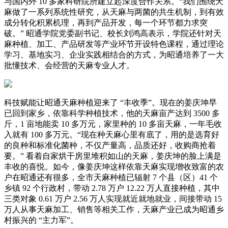
与国内外 10 多家科研院所建立起深度合作关系。“我们围绕天
麻做了一系列系统性研究，从天麻与两菌的共生机制，到有效
成分转化积累机理，再到产品开发，每一个环节都力求突
破。” 昭通学院党委副书记、校长刘鸿高表示，学院还针对天
麻种植、加工、产品研发等产业环节开设特色课程，通过理论
学习、基地实习、企业实践相结合的方式，为昭通培养了一大
批懂技术、会经营的天麻专业人才。
科技赋能让昭通天麻种植迎来了 “丰收季”。现在的姜庆坤早
已回到家乡，依靠科学种植技术，他的天麻亩产达到 3500 多
斤，1 亩地能卖 10 多万元，家里种的 10 多亩天麻，一年毛收
入就有 100 多万元。“现在种天麻心里有底了，用的是选育好
的良种和标准化菌种，不仅产量高，品质还好，收购商抢着
要。” 看着自家烘干房里堆积如山的天麻，姜庆坤的脸上满是
丰收的喜悦。如今，像姜庆坤这样依靠天麻实现增收致富的农
户在昭通还有很多，全市天麻种植已辐射 7 个县（区）41 个
乡镇 92 个行政村，带动 2.78 万户 12.22 万人直接种植，其中
三类对象 0.61 万户 2.56 万人实现就近就地就业，间接带动 15
万人从事天麻加工、销售等相关工作，天麻产业已成为昭通乡
村振兴的 “主力军”。