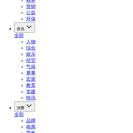
税务
营销
公益
环保
资讯
全部
人物
综合
娱乐
经贸
气候
赛事
宏观
教育
党建
快讯
消费
全部
品牌
电商