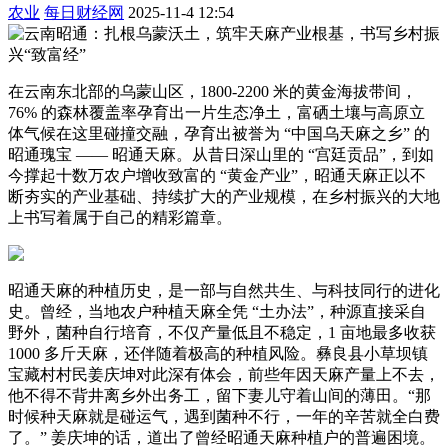
农业
每日财经网
2025-11-4 12:54
在云南东北部的乌蒙山区，1800-2200 米的黄金海拔带间，
76% 的森林覆盖率孕育出一片生态净土，富硒土壤与高原立
体气候在这里碰撞交融，孕育出被誉为 “中国乌天麻之乡” 的
昭通瑰宝 —— 昭通天麻。从昔日深山里的 “宫廷贡品”，到如
今撑起十数万农户增收致富的 “黄金产业”，昭通天麻正以不
断夯实的产业基础、持续扩大的产业规模，在乡村振兴的大地
上书写着属于自己的精彩篇章。
昭通天麻的种植历史，是一部与自然共生、与科技同行的进化
史。曾经，当地农户种植天麻全凭 “土办法”，种源直接采自
野外，菌种自行培育，不仅产量低且不稳定，1 亩地最多收获
1000 多斤天麻，还伴随着极高的种植风险。彝良县小草坝镇
宝藏村村民姜庆坤对此深有体会，前些年因天麻产量上不去，
他不得不背井离乡外出务工，留下妻儿守着山间的薄田。“那
时候种天麻就是碰运气，遇到菌种不行，一年的辛苦就全白费
了。” 姜庆坤的话，道出了曾经昭通天麻种植户的普遍困境。