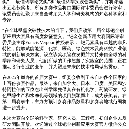
奖”、“最佳科学论文奖”和“最佳科学实践创新奖”，并将评选
出五名获奖者。所有参赛作品将由国际评审委员会进行评审，
该委员会汇聚了来自全球顶尖大学和研究机构的知名科学家和
专家。
“在全球亟需突破性技术的当下，我们启动第二届全球钯金创
新应用大赛具有高度象征意义。“钯金创新应用大赛国际评审
委员会主席Francis Verpoort教授表示：“钯元素具有卓越的非凡
特性，能够赋能能源、化学、医药、绿色技术及高科技产业领
域的创新解决方案。设立该奖项旨在发掘并支持来自全球的科
学家和研究人员，他们所做的工作超越了实验室的范围，正在
推动各行各业的变革，并为塑造未来的技术格局做出贡献。”
在2025年举办的首届大赛中，组委会收到了来自30多个国家的
上百份参赛作品。最终，来自加拿大、日本、印度、美国和沙
特阿拉伯的五位杰出科学家凭借其在有机化学、药物研发、绿
色甲醇生产和水净化等领域的项目脱颖而出，成为获奖者。在
第二届赛事中，主办方预计参赛作品数量和参赛者地域范围将
进一步提升。
本次大赛向全球的科学家、研究人员、工程师、初创企业以及
研发团队开放。欢迎通过全球钯金创新应用大赛官方微信公众