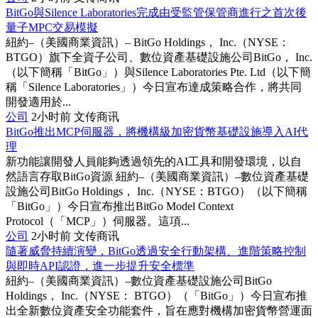
BitGo與Silence Laboratories完成由受監管保管商進行之首次後
量子MPC交易模擬
紐約–（美國商業資訊）– BitGo Holdings， Inc.（NYSE：
BTGO）旗下全資子公司、數位資產基礎設施公司BitGo， Inc.
（以下簡稱「BitGo」）與Silence Laboratories Pte. Ltd（以下簡
稱「Silence Laboratories」）今日宣布達成策略合作，將共同
開發適用於...
公司
2小时前
文传商讯
BitGo推出MCP伺服器，將機構級加密貨幣基礎設施導入AI代
理
新功能讓開發人員能夠透過領先的AI工具和開發環境，以自
然語言存取BitGo資源 紐約–（美國商業資訊）–數位資產基礎
設施公司BitGo Holdings， Inc.（NYSE：BTGO）（以下簡稱
「BitGo」）今日宣布推出BitGo Model Context
Protocol（「MCP」）伺服器。這項...
公司
2小时前
文传商讯
隨著威脅持續演變，BitGo透過安全行動架構、進階策略控制
與即時API認證，進一步提升安全標準
紐約–（美國商業資訊）–數位資產基礎設施公司BitGo
Holdings， Inc.（NYSE： BTGO）（「BitGo」）今日宣布推
出全新數位資產安全功能套件，旨在應對機構加密貨幣營運面