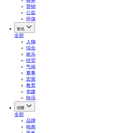
税务
营销
公益
环保
资讯
全部
人物
综合
娱乐
经贸
气候
赛事
宏观
教育
党建
快讯
消费
全部
品牌
电商