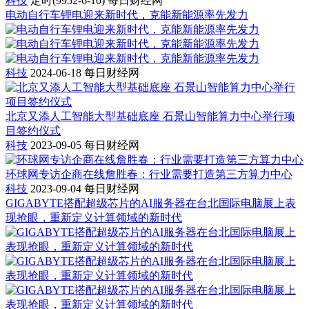
科技
定时(9952-6-10)
每日财经网
电动自行车锂电迎来新时代，克能新能源率先发力
科技
2024-06-18
每日财经网
北京又添人工智能大型基础底座 石景山智能算力中心举行项
目签约仪式
科技
2023-09-05
每日财经网
环球网专访企商在线詹胜春：行业需要打造第三方算力中心
科技
2023-09-04
每日财经网
GIGABYTE搭配超级芯片的AI服务器在台北国际电脑展上表
现抢眼，重新定义计算领域的新时代