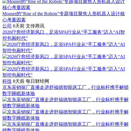
Mouser的“Rise of the Robots”专题项目聚焦人形机器人设计核
心考量因素
公司
6天前
文传商讯
2026疗愈经济新风口，足浴SPA行业从“手工服务”迈入“AI智
控包厢时代”
科技
8天前
每日财经网
京东采销探厂直播走进舒福德智能床工厂，行业标杆携手解锁
数字睡眠新体验