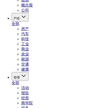
股票
概念股
公司
产经
全部
房产
汽车
科技
工业
商业
农业
能源
交通
健康
管理
全部
活动
报告
经营
商学院