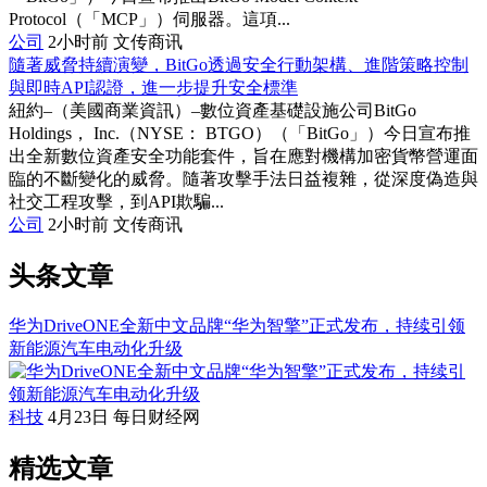
Protocol（「MCP」）伺服器。這項...
公司
2小时前
文传商讯
隨著威脅持續演變，BitGo透過安全行動架構、進階策略控制
與即時API認證，進一步提升安全標準
紐約–（美國商業資訊）–數位資產基礎設施公司BitGo
Holdings， Inc.（NYSE： BTGO）（「BitGo」）今日宣布推
出全新數位資產安全功能套件，旨在應對機構加密貨幣營運面
臨的不斷變化的威脅。隨著攻擊手法日益複雜，從深度偽造與
社交工程攻擊，到API欺騙...
公司
2小时前
文传商讯
头条文章
华为DriveONE全新中文品牌“华为智擎”正式发布，持续引领
新能源汽车电动化升级
科技
4月23日
每日财经网
精选文章