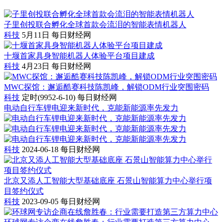
子里创投联合孵化全球首款会流泪的智能表情机器人
科技
5月11日
每日财经网
十堰首家具身智能机器人体验平台项目建成
科技
4月23日
每日财经网
MWC探馆：邂逅酷赛科技陈凯峰，解锁ODM行业突围密码
科技
定时(9952-6-10)
每日财经网
电动自行车锂电迎来新时代，克能新能源率先发力
科技
2024-06-18
每日财经网
北京又添人工智能大型基础底座 石景山智能算力中心举行项
目签约仪式
科技
2023-09-05
每日财经网