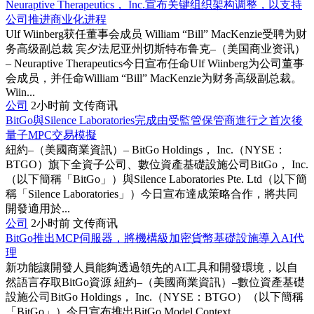
Neuraptive Therapeutics， Inc.宣布关键组织架构调整，以支持
公司推进商业化进程
Ulf Wiinberg获任董事会成员 William “Bill” MacKenzie受聘为财
务高级副总裁 宾夕法尼亚州切斯特布鲁克–（美国商业资讯）
– Neuraptive Therapeutics今日宣布任命Ulf Wiinberg为公司董事
会成员，并任命William “Bill” MacKenzie为财务高级副总裁。
Wiin...
公司
2小时前
文传商讯
BitGo與Silence Laboratories完成由受監管保管商進行之首次後
量子MPC交易模擬
紐約–（美國商業資訊）– BitGo Holdings， Inc.（NYSE：
BTGO）旗下全資子公司、數位資產基礎設施公司BitGo， Inc.
（以下簡稱「BitGo」）與Silence Laboratories Pte. Ltd（以下簡
稱「Silence Laboratories」）今日宣布達成策略合作，將共同
開發適用於...
公司
2小时前
文传商讯
BitGo推出MCP伺服器，將機構級加密貨幣基礎設施導入AI代
理
新功能讓開發人員能夠透過領先的AI工具和開發環境，以自
然語言存取BitGo資源 紐約–（美國商業資訊）–數位資產基礎
設施公司BitGo Holdings， Inc.（NYSE：BTGO）（以下簡稱
「BitGo」）今日宣布推出BitGo Model Context