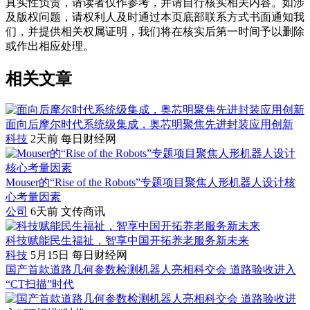
真实性负责，请读者仅作参考，并请自行核实相关内容。如涉
及版权问题，请权利人及时通过本页底部联系方式书面通知我
们，并提供相关权属证明，我们将在核实后第一时间予以删除
或作出相应处理。
相关文章
面向后摩尔时代系统级集成，奥芯明聚焦先进封装应用创新
科技
2天前
每日财经网
Mouser的“Rise of the Robots”专题项目聚焦人形机器人设计核
心考量因素
公司
6天前
文传商讯
科技赋能民生福祉，智享中国开拓养老服务新未来
科技
5月15日
每日财经网
国产首款道路几何参数检测机器人亮相科交会 道路验收进入
“CT扫描”时代