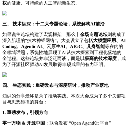
权
的健康、可持续的人工智能新生态。
三、 技术纵深：十二大专题论坛，系统解构
AI
前沿
如果说主论坛构建了宏观框架，那么
十余场专题论坛
则构成了
深入肌理的“技术神经网络”。大会设立了包括
大模型应用、
AI
Coding
、
Agentic AI
、云原生
AI
、
AIGC
、具身智能
等在内的
全领域话题，系统性地展现了AI从技术探索到工程化落地的
全过程。这些论坛并非泛泛而谈，而是以
极高的技术深度
，成
为了开源社区驱动AI发展取得丰硕成果的有力证明。
四、 生态实践：重磅发布与深度研讨，推动产业落地
知识的分享最终是为了推动实践。本次大会成为了多个关键项
目与思想碰撞的舞台：
1.
重磅发布，引领方向
零一万物
&
开源中国
：联合发布 “Open AgentKit 平台”