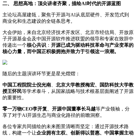
二、 思想高地：顶尖讲者齐聚，描绘
AI
时代的开源蓝图
主论坛高屋建瓴，聚焦于开源与AI从底层硬件、开发范式到
商业化和生态建设的全链条思考。
大会伊始，来自北京经济技术开发区、北京市经信局、开放原
子开源基金会及中国开源软件推进联盟的领导和专家在致辞中
传递出一个
核心共识
：
开源已成为驱动科技革命与产业变革的
核心力量，而中国正积极拥抱并致力于引领这一浪潮。
随后的主题演讲环节更是星光熠熠：
中国工程院院士倪光南
、
北京大学教授梅宏、国防科技大学教
授王怀民
等学术泰斗，从国家战略与技术根基层面阐述了开源
的重要性。
零一万物
CEO
李开复
、
开源中国董事长马越
等产业领袖，分
享了对于AI开源生态与商业化路径的前瞻洞察。
各位专家共同描绘的未来图景清晰而坚定：通过开源技术路
线，构建一个让
企业拥有主权、创新得以普惠、中国掌握主动