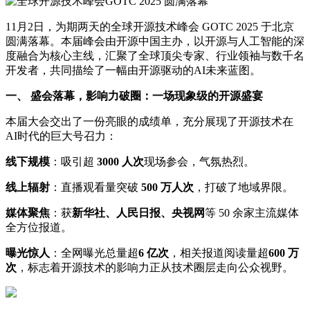
11月2日，为期两天的全球开源技术峰会 GOTC 2025 于北京
圆满落幕。本届峰会由开源中国主办，以开源与人工智能的深
度融合为核心主线，汇聚了全球顶尖专家、行业领袖与数千名
开发者，共同描绘了一幅由开源驱动的AI未来蓝图。
一、 盛会落幕，影响力破圈：一场现象级的开源盛宴
本届大会交出了一份亮眼的成绩单，充分展现了开源技术在
AI时代的巨大号召力：
线下规模
：吸引超
3000
人次
现场参会，气氛热烈。
线上辐射
：直播观看量突破
500
万人次
，打破了地域界限。
媒体聚焦
：获
新华社、人民日报、央视网
等 50 余家主流媒体
全方位报道。
曝光惊人
：全网曝光总量超
6
亿次
，相关报道阅读量超
600
万
次
，标志着开源技术的影响力正从技术圈层走向公众视野。