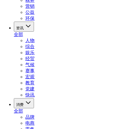
税务
营销
公益
环保
资讯
全部
人物
综合
娱乐
经贸
气候
赛事
宏观
教育
党建
快讯
消费
全部
品牌
电商