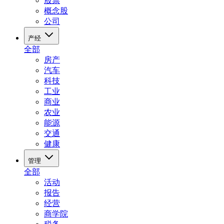
股票
概念股
公司
产经
全部
房产
汽车
科技
工业
商业
农业
能源
交通
健康
管理
全部
活动
报告
经营
商学院