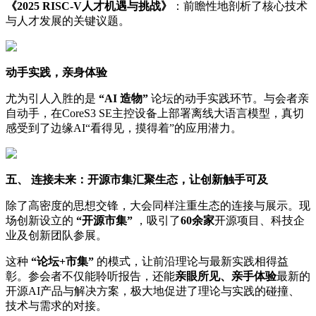
《
2025 RISC-V
人才机遇与挑战》
：前瞻性地剖析了核心技术
与人才发展的关键议题。
动手实践，亲身体验
尤为引人入胜的是
“AI
造物
”
论坛的动手实践环节。与会者亲
自动手，在CoreS3 SE主控设备上部署离线大语言模型，真切
感受到了边缘AI“看得见，摸得着”的应用潜力。
五、 连接未来：开源市集汇聚生态，让创新触手可及
除了高密度的思想交锋，大会同样注重生态的连接与展示。现
场创新设立的
“
开源市集
”
，吸引了
60
余家
开源项目、科技企
业及创新团队参展。
这种
“
论坛
+
市集
”
的模式，让前沿理论与最新实践相得益
彰。参会者不仅能聆听报告，还能
亲眼所见、亲手体验
最新的
开源AI产品与解决方案，极大地促进了理论与实践的碰撞、
技术与需求的对接。