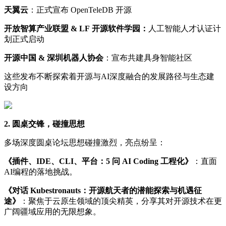
天翼云
：正式宣布 OpenTeleDB 开源
开放智算产业联盟
& LF
开源软件学园：
人工智能人才认证计
划正式启动
开源中国
&
深圳机器人协会
：宣布共建具身智能社区
这些发布不断探索着开源与AI深度融合的发展路径与生态建
设方向
2.
圆桌交锋，碰撞思想
多场深度圆桌论坛思想碰撞激烈，亮点纷呈：
《插件、
IDE
、
CLI
、
平台
：
5
问
AI Coding
工程化》
：直面
AI编程的落地挑战。
《对话
Kubestronauts
：开源航天者的潜能探索与机遇征
途》
：聚焦于云原生领域的顶尖精英，分享其对开源技术在更
广阔疆域应用的无限想象。