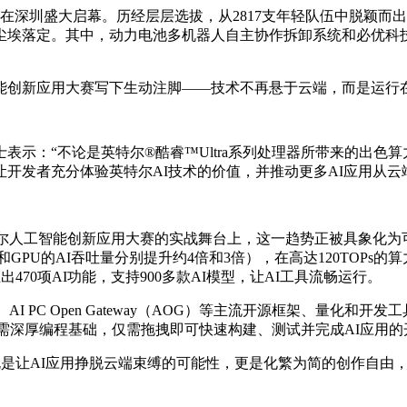
典礼在深圳盛大启幕。历经层层选拔，从2817支年轻队伍中脱颖
定。其中，动力电池多机器人自主协作拆卸系统和必优科技的Cha
能创新应用大赛写下生动注脚——技术不再悬于云端，而是运行
示：“不论是英特尔®酷睿™Ultra系列处理器所带来的出色
开发者充分体验英特尔AI技术的价值，并推动更多AI应用从云
特尔人工智能创新应用大赛的实战舞台上，这一趋势正被具象化为可触
U和GPU的AI吞吐量分别提升约4倍和3倍），在高达120TO
推出470项AI功能，支持900多款AI模型，让AI工具流畅运行。
O、AI PC Open Gateway（AOG）等主流开源框架、
无需深厚编程基础，仅需拖拽即可快速构建、测试并完成AI应用的
，既是让AI应用挣脱云端束缚的可能性，更是化繁为简的创作自