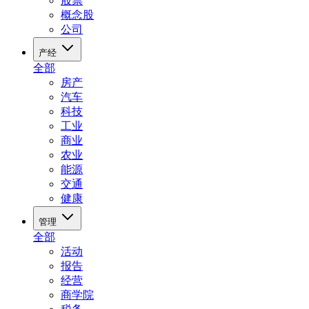
股票
概念股
公司
产经
全部
房产
汽车
科技
工业
商业
农业
能源
交通
健康
管理
全部
活动
报告
经营
商学院