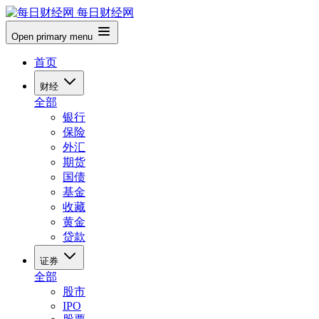
每日财经网
Open primary menu
首页
财经
全部
银行
保险
外汇
期货
国债
基金
收藏
黄金
贷款
证券
全部
股市
IPO