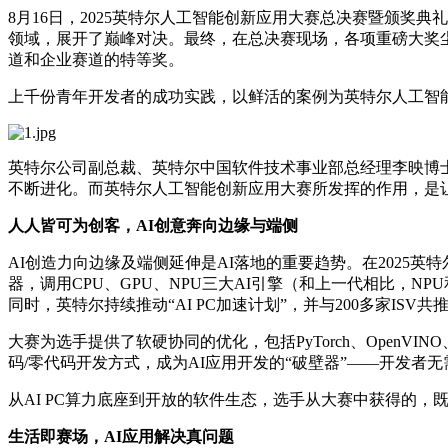
8月16日，2025英特尔人工智能创新应用大赛总决赛暨颁奖
领域，展开了巅峰对决。最终，在总决赛现场，各项重磅大奖尘埃落
道和企业赛道的特等奖。
上千份青年开发者的成功实践，以鲜活的案例为英特尔人工智
英特尔公司副总裁、英特尔中国软件技术事业部总经理李映博士表
不断进化。而英特尔人工智能创新应用大赛所发挥的作用，是让
人人皆
可
为创客，
AI
创意奔向边缘与端侧
AI创造力向边缘及端侧延伸是AI落地的重要趋势。在2025英
器，调用CPU、GPU、NPU三大AI引擎（和上一代相比，NP
同时，英特尔持续推动“AI PC加速计划”，并与200多家ISV共
大赛为选手提供了软硬协同的优化，包括PyTorch、OpenVIN
码/零代码开发方式，成为AI应用开发的“破壁器”——开发者
从AI PC算力底座到开放的软件生态，选手从大赛中获得的
生活即赛场
，
AI
应用
解决真问题