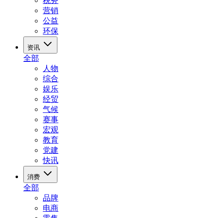
税务
营销
公益
环保
资讯
全部
人物
综合
娱乐
经贸
气候
赛事
宏观
教育
党建
快讯
消费
全部
品牌
电商