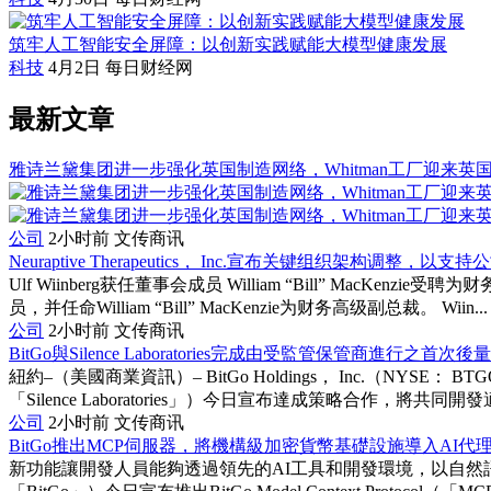
筑牢人工智能安全屏障：以创新实践赋能大模型健康发展
科技
4月2日
每日财经网
最新文章
雅诗兰黛集团进一步强化英国制造网络，Whitman工厂迎来英
公司
2小时前
文传商讯
Neuraptive Therapeutics， Inc.宣布关键组织架构调整，
Ulf Wiinberg获任董事会成员 William “Bill” MacKenz
员，并任命William “Bill” MacKenzie为财务高级副总裁。 Wiin...
公司
2小时前
文传商讯
BitGo與Silence Laboratories完成由受監管保管商進行之首
紐約–（美國商業資訊）– BitGo Holdings， Inc.（NYSE： B
「Silence Laboratories」）今日宣布達成策略合作，將共同開發適
公司
2小时前
文传商讯
BitGo推出MCP伺服器，將機構級加密貨幣基礎設施導入AI代
新功能讓開發人員能夠透過領先的AI工具和開發環境，以自然語言存取B