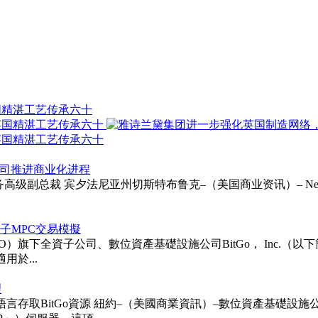
国精湛工艺传承六十
以支持公司推进商业化进程
ie受聘为财务高级副总裁 宾夕法尼亚州切斯特布鲁克–（美国商业资讯）– Neurapt
次後量子MPC交易模擬
TGO）旗下全資子公司、數位資產基礎設施公司BitGo， Inc.（以下簡稱「BitG
用於...
理
itGo資源 紐約–（美國商業資訊）–數位資產基礎設施公司BitGo 