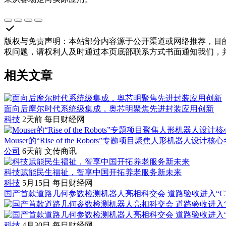
版权与免责声明
：
本站部分内容源于公开渠道或网络推荐，目
权问题，请权利人及时通过本页底部联系方式书面通知我们，
相关文章
面向后摩尔时代系统级集成，奥芯明聚焦先进封装应用创新
科技
2天前
每日财经网
Mouser的“Rise of the Robots”专题项目聚焦人形机器人设计
公司
6天前
文传商讯
科技赋能民生福祉，智享中国开拓养老服务新未来
科技
5月15日
每日财经网
国产首款道路几何参数检测机器人亮相科交会 道路验收进入“C
科技
4月30日
每日财经网