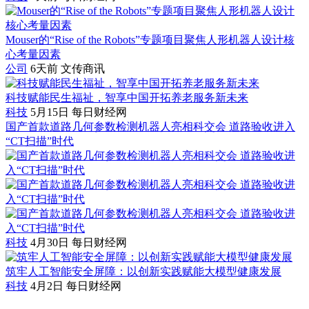
Mouser的“Rise of the Robots”专题项目聚焦人形机器人设计核
心考量因素
公司
6天前
文传商讯
科技赋能民生福祉，智享中国开拓养老服务新未来
科技
5月15日
每日财经网
国产首款道路几何参数检测机器人亮相科交会 道路验收进入
“CT扫描”时代
科技
4月30日
每日财经网
筑牢人工智能安全屏障：以创新实践赋能大模型健康发展
科技
4月2日
每日财经网