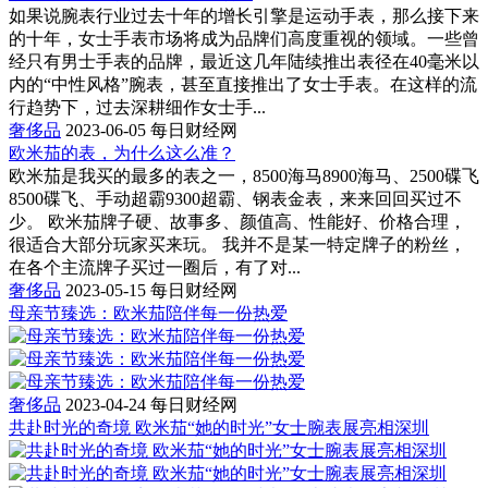
如果说腕表行业过去十年的增长引擎是运动手表，那么接下来
的十年，女士手表市场将成为品牌们高度重视的领域。一些曾
经只有男士手表的品牌，最近这几年陆续推出表径在40毫米以
内的“中性风格”腕表，甚至直接推出了女士手表。在这样的流
行趋势下，过去深耕细作女士手...
奢侈品
2023-06-05
每日财经网
欧米茄的表，为什么这么准？
欧米茄是我买的最多的表之一，8500海马8900海马、2500碟飞
8500碟飞、手动超霸9300超霸、钢表金表，来来回回买过不
少。 欧米茄牌子硬、故事多、颜值高、性能好、价格合理，
很适合大部分玩家买来玩。 我并不是某一特定牌子的粉丝，
在各个主流牌子买过一圈后，有了对...
奢侈品
2023-05-15
每日财经网
母亲节臻选：欧米茄陪伴每一份热爱
奢侈品
2023-04-24
每日财经网
共赴时光的奇境 欧米茄“她的时光”女士腕表展亮相深圳