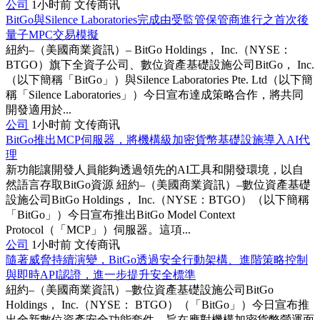
公司
1小时前
文传商讯
BitGo與Silence Laboratories完成由受監管保管商進行之首次後
量子MPC交易模擬
紐約–（美國商業資訊）– BitGo Holdings， Inc.（NYSE：
BTGO）旗下全資子公司、數位資產基礎設施公司BitGo， Inc.
（以下簡稱「BitGo」）與Silence Laboratories Pte. Ltd（以下簡
稱「Silence Laboratories」）今日宣布達成策略合作，將共同
開發適用於...
公司
1小时前
文传商讯
BitGo推出MCP伺服器，將機構級加密貨幣基礎設施導入AI代
理
新功能讓開發人員能夠透過領先的AI工具和開發環境，以自
然語言存取BitGo資源 紐約–（美國商業資訊）–數位資產基礎
設施公司BitGo Holdings， Inc.（NYSE：BTGO）（以下簡稱
「BitGo」）今日宣布推出BitGo Model Context
Protocol（「MCP」）伺服器。這項...
公司
1小时前
文传商讯
隨著威脅持續演變，BitGo透過安全行動架構、進階策略控制
與即時API認證，進一步提升安全標準
紐約–（美國商業資訊）–數位資產基礎設施公司BitGo
Holdings， Inc.（NYSE： BTGO）（「BitGo」）今日宣布推
出全新數位資產安全功能套件，旨在應對機構加密貨幣營運面