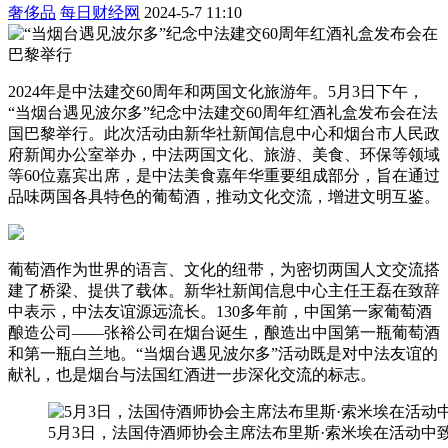
奢侈品
每日财经网
2024-5-7 11:10
2024年是中法建交60周年和两国文化旅游年。5月3日下午，
“当烟台遇见波尔多”纪念中法建交60周年红酒礼盒发布会在法
国巴黎举行。此次活动由新华社新闻信息中心和烟台市人民政
府新闻办公室举办，中法两国文化、旅游、美食、环保等领域
等60位嘉宾出席，是中法美食嘉年华重要组成部分，旨在通过
品味两国各具特色的葡萄酒，推动文化交流，增进文明互鉴。
葡萄酒作为世界的语言、文化的纽带，为密切两国人文交流搭
建了桥梁、提供了载体。新华社新闻信息中心主任王磊在致辞
中表示，中法友谊源远流长。130多年前，中国第一家葡萄酒
酿造公司——张裕公司在烟台诞生，酿造出中国第一瓶葡萄酒
和第一瓶白兰地。“当烟台遇见波尔多”活动既是对中法友谊的
献礼，也是烟台与法国红酒进一步深化交流的标志。
5月3日，法国侍酒师协会主席法布里斯·索米埃在活动中