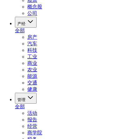
股票
概念股
公司
产经
全部
房产
汽车
科技
工业
商业
农业
能源
交通
健康
管理
全部
活动
报告
经营
商学院