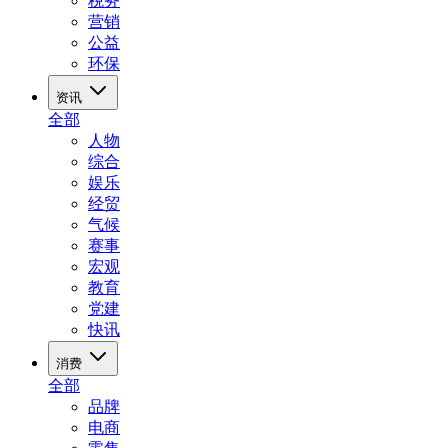
税务
营销
公益
环保
资讯
全部
人物
综合
娱乐
经贸
气候
赛事
宏观
教育
党建
快讯
消费
全部
品牌
电商