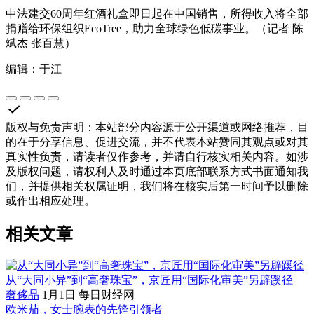
中法建交60周年红酒礼盒即日起在中国销售，所得收入将全部
捐赠给环保组织EcoTree，助力全球绿色低碳事业。（记者 陈
斌杰 张百慧）
编辑：于江
版权与免责声明
：
本站部分内容源于公开渠道或网络推荐，目
的在于分享信息、促进交流，并不代表本站赞同其观点或对其
真实性负责，请读者仅作参考，并请自行核实相关内容。如涉
及版权问题，请权利人及时通过本页底部联系方式书面通知我
们，并提供相关权属证明，我们将在核实后第一时间予以删除
或作出相应处理。
相关文章
从“大同小异”到“高奢珠宝”，京匠用“国际化审美”另辟蹊径
奢侈品
1月1日
每日财经网
欧米茄，女士腕表的先锋引领者