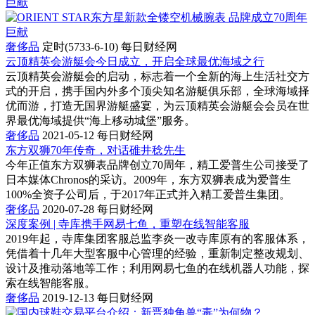
奢侈品
定时(5733-6-10)
每日财经网
云顶精英会游艇会今日成立，开启全球最优海域之行
云顶精英会游艇会的启动，标志着一个全新的海上生活社交方
式的开启，携手国内外多个顶尖知名游艇俱乐部，全球海域择
优而游，打造无国界游艇盛宴，为云顶精英会游艇会会员在世
界最优海域提供“海上移动城堡”服务。
奢侈品
2021-05-12
每日财经网
东方双狮70年传奇，对话碓井稔先生
今年正值东方双狮表品牌创立70周年，精工爱普生公司接受了
日本媒体Chronos的采访。2009年，东方双狮表成为爱普生
100%全资子公司后，于2017年正式并入精工爱普生集团。
奢侈品
2020-07-28
每日财经网
深度案例 | 寺库携手网易七鱼，重塑在线智能客服
2019年起，寺库集团客服总监李炎一改寺库原有的客服体系，
凭借着十几年大型客服中心管理的经验，重新制定整改规划、
设计及推动落地等工作；利用网易七鱼的在线机器人功能，探
索在线智能客服。
奢侈品
2019-12-13
每日财经网