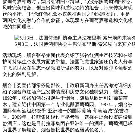
款葡萄酒相遇时，烟台红酒的丝滑单宁与波尔多葡萄酒的强烈
风味完美结合，创造出风味和质地独特的组合，带来传统与现
代的平衡。”纪念红酒礼盒不仅象征两国之间深厚友谊，更是
两国文化交融与合作的象征，体现双方在葡萄酒酿造和文化领
域的共同理念。
5月3日，法国侍酒师协会主席法布里斯·索米埃向来宾
活动现场，烟台张裕集团代表介绍了张裕红酒生产技艺和在维
护可持续生态发展方面的举措。法国飞龙世家酒庄负责人分享
了飞龙世家在生态环保领域所做的努力，以及对波尔多葡萄酒
文化的独到见解。
烟台市委宣传部常务副部长、市政府新闻办主任宫海涛详细介
绍了烟台市红酒产业发展情况和历史文化独特魅力。他说，
1892年，张裕酿酒公司诞生于烟台，随后从欧洲引进葡萄苗
木，建立近代中国第一个专业化酿酒葡萄园。1987年，烟台被
国际葡萄酒组织授予“亚洲唯一的国际葡萄·葡萄酒城”荣誉称
号。2009年，拉菲集团经过严格考察，选择在烟台投资建设瓏
岱酒庄，这也是目前拉菲集团在亚洲唯一的酒庄。葡萄酒已成
为世界了解烟台、烟台链接世界的靓丽紫色名片。