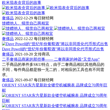
欧米茄表盒背后的故事
奢侈品
2022-12-29
每日财经网
馈赠他人、犒赏自己两相宜
奢侈品
2022-12-22
每日财经网
Dave Powell的“世纪年份葡萄酒”将以非同质化代币形式出售
奢侈品
2021-10-20
文传商讯
二手奢侈品商家的那些事—— 二奢商家的神器“又货App”
二手商品的单件多SKU特点，由于二奢商品相比其他商品的
不同，每件商品都是独一无二的，对相应的工具也有不同需
求。
奢侈品
2021-09-07
每日财经网
ORIENT STAR东方星新款全镂空机械腕表 品牌成立70周年巨
献