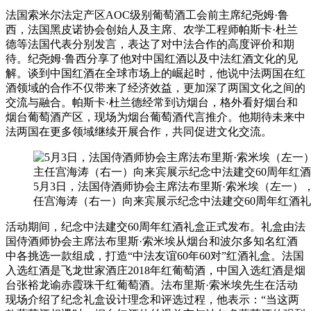
法国索米尔法定产区AOC级别葡萄酒工会前主席纪尧姆·鲁
西，法国黑皮诺协会创始人及主席、农学工程师帕斯卡·杜兰
德等法国代表分别发言，表达了对中法合作的高度评价和期
待。纪尧姆·鲁西分享了他对中国红酒以及中法红酒文化的见
解。谈到中国红酒在全球市场上的崛起时，他说中法两国在红
酒领域的合作不仅带来了经济效益，更加深了两国文化之间的
交流与融合。帕斯卡·杜兰德经常到访烟台，格外看好烟台和
烟台葡萄酒产区，现场为烟台葡萄酒代言推介。他期待未来中
法两国在更多领域继续开展合作，共同促进文化交流。
5月3日，法国侍酒师协会主席法布里斯·索米埃（左一
任宫海涛（右一）向来宾展示纪念中法建交60周年红酒礼
活动期间，纪念中法建交60周年红酒礼盒正式发布。礼盒由法
国侍酒师协会主席法布里斯·索米埃从烟台和波尔多知名红酒
中各挑选一款组成，打造“中法友谊60年60对”红酒礼盒。法国
入选红酒是飞龙世家酒庄2018年红葡萄酒，中国入选红酒是烟
台张裕龙谕赤霞珠干红葡萄酒。法布里斯·索米埃先生在活动
现场介绍了纪念礼盒设计理念和评选过程，他表示：“当这两