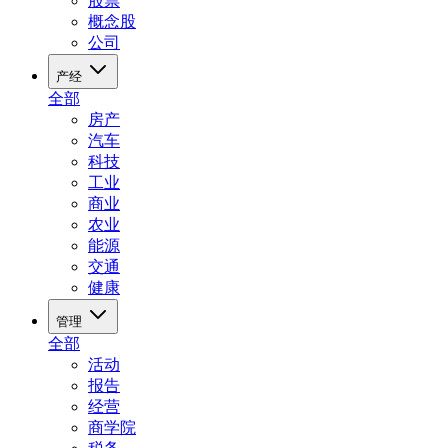
股票
概念股
公司
产经
全部
房产
汽车
科技
工业
商业
农业
能源
交通
健康
管理
全部
活动
报告
经营
商学院