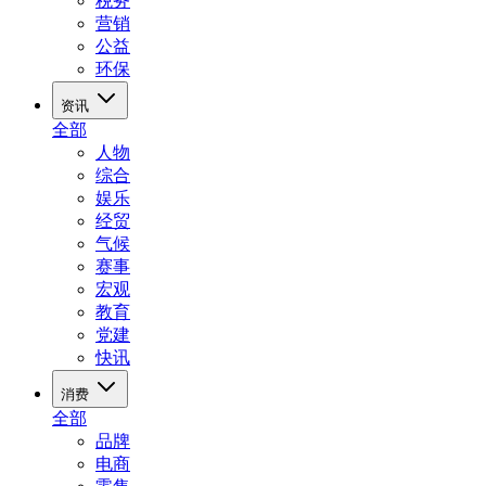
税务
营销
公益
环保
资讯
全部
人物
综合
娱乐
经贸
气候
赛事
宏观
教育
党建
快讯
消费
全部
品牌
电商