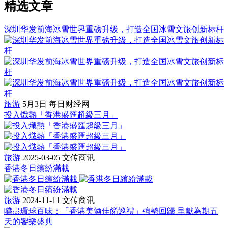
精选文章
深圳华发前海冰雪世界重磅升级，打造全国冰雪文旅创新标杆
旅游
5月3日
每日财经网
投入熾熱「香港盛匯超級三月」
旅游
2025-03-05
文传商讯
香港冬日繽紛滿載
旅游
2024-11-11
文传商讯
嚐盡環球百味：「香港美酒佳餚巡禮」強勢回歸 呈獻為期五
天的饗樂盛典