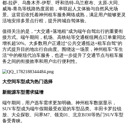
都-拉萨、乌鲁木齐-伊犁、呼和浩特-乌兰察布、太原-大同、
威海-青岛等线路热度居前，串联起人文体验与自然风光场
景。这背后依托着神州租车服务网络成熟，满足用户能够更灵
活地安排多景点行程，提升跨城自驾体验。
值得关注的是，“大交通+落地租”成为端午自驾出行的重要衔
接方式。端午期间，机场、高铁站等交通枢纽网点订单量同比
增长超50%。大多数用户正通过“公共交通抵达+租车自驾”的
方式提升目的地出行自由度。围绕这一场景，神州租车“车生
活”中的枢纽代泊车服务，也进一步提升了交通节点与租车服
务之间的衔接效率和用户出行便利性。
大空间车型成为热门选择
新能源车型需求猛增
端午期间，用户选车需求更加明确。神州租车数据显示，
SUV车型成为端午假期最受欢迎的车型品类。丰田卡罗拉锐
放、大众探歌、问界M7、领克01、北京BJ30等热门SUV车型
备受青睐。