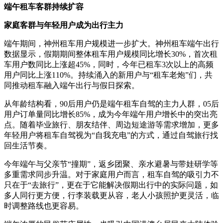
端午租车客
群持续
扩容
家庭客群与年轻用户成为出行主力
端午期间，神州租车用户规模进一步扩大。神州租车端午出行
数据显示，假期期间整体租车用户规模同比增长30%，首次租
车用户数同比上涨超45%，同时，今年已租车3次以上的高频
用户同比上涨110%。持续涌入的新用户与“租车老炮”们，共
同推动租车融入端午出行与假日探索。
从年龄结构看，90后用户仍是端午租车自驾的主力人群，05后
用户订单量同比增长85%，成为今年端午用户增长中的突出亮
点。随着毕业旅行、朋友结伴、周边短途游等需求增加，更多
年轻用户将租车自驾视为“自我充电”的方式，通过自驾旅行找
回生活节奏。
今年端午与父亲节“撞期”，返乡团聚、亲水避暑与带娃研学等
多重需求同步升温。对于家庭用户而言，租车自驾的吸引力不
只在于“去旅行”，更在于它能解决假期出行中的实际问题，如
多人同行更方便，行李装载更从容，老人小孩照护更灵活，临
时调整路线也更容易。