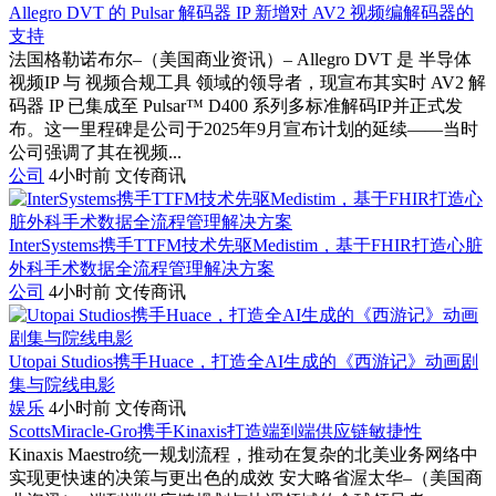
Allegro DVT 的 Pulsar 解码器 IP 新增对 AV2 视频编解码器的
支持
法国格勒诺布尔–（美国商业资讯）– Allegro DVT 是 半导体
视频IP 与 视频合规工具 领域的领导者，现宣布其实时 AV2 解
码器 IP 已集成至 Pulsar™ D400 系列多标准解码IP并正式发
布。这一里程碑是公司于2025年9月宣布计划的延续——当时
公司强调了其在视频...
公司
4小时前
文传商讯
InterSystems携手TTFM技术先驱Medistim，基于FHIR打造心脏
外科手术数据全流程管理解决方案
公司
4小时前
文传商讯
Utopai Studios携手Huace，打造全AI生成的《西游记》动画剧
集与院线电影
娱乐
4小时前
文传商讯
ScottsMiracle-Gro携手Kinaxis打造端到端供应链敏捷性
Kinaxis Maestro统一规划流程，推动在复杂的北美业务网络中
实现更快速的决策与更出色的成效 安大略省渥太华–（美国商