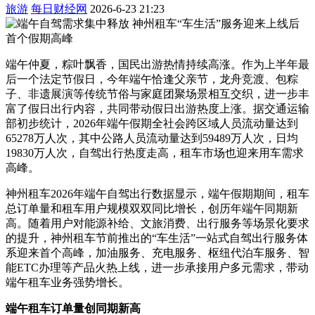
旅游
每日财经网
2026-6-23 21:23
端午仲夏，粽叶飘香，国民出游热情持续高涨。作为上半年最
后一个法定节假日，今年端午恰逢父亲节，龙舟竞渡、包粽
子、非遗展演等传统节俗与家庭团聚场景相互交织，进一步丰
富了假日出行内容，共同带动假日出游热度上涨。据交通运输
部初步统计，2026年端午假期全社会跨区域人员流动量达到
65278万人次，其中公路人员流动量达到59489万人次，日均
19830万人次，自驾出行热度走高，租车市场也迎来用车需求
高峰。
神州租车2026年端午自驾出行数据显示，端午假期期间，租车
总订单量和租车用户规模双双同比增长，创历年端午同期新
高。随着用户对能源补给、文旅消费、出行服务等场景化要求
的提升，神州租车节前推出的“车生活”一站式自驾出行服务体
系迎来首个高峰，加油服务、充电服务、枢纽代泊车服务、智
能ETC办理等产品火热上线，进一步承接用户多元需求，带动
端午租车业务强势增长。
端午租车订单量创同期新高