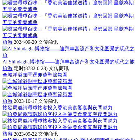
旅游
2024-09-20
文传商讯
Al Shindagha博物馆——迪拜丰富遗产和文化图景的现代之旅
旅游
定时(8782-6-23)
文传商讯
全城洋溢熱鬧逗趣萬聖節氛圍
旅游
2023-10-17
文传商讯
旅發局邀請環球旅客投入香港美食饗宴與夜間魅力
旅游
2023-09-22
文传商讯