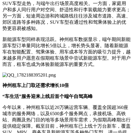
SUV车型走热，与端午出行场景高度相关。一方面，家庭用
户和多人同行用户对空间、舒适性和行李装载能力要求更高；
另一方面，短途周边游和跨城路线往往涉及城市道路、高速、
郊区道路等多种路况，SUV车型在通过性和驾乘体验上的优
势更容易被感知。
新能源车型同样表现活跃。神州租车数据显示，端午期间新能
源车型订单量同比增长5倍以上，增长势头显著。随着新能源
车在智能配置、驾乘体验、用车成本等方面的吸引力提升，越
来越多用户愿意在假期租车场景中尝试新能源车型。对于用户
而言，租车也成为体验新能源车的重要方式。
神州租车
上门取还需求
增长10倍
“车生活”服务迎来上线后首个端午自驾高峰
今年以来，神州租车以近20万辆运营车辆、覆盖全国超360座
城市的服务网络，以及6500多个服务网点，承接机场、高铁
站、商圈及热门目的地等多场景用车需求，为假期高峰期出行
提供稳定保障。截至目前，神州租车已上线十万台新车，覆盖
SUV、MPV、商务车及新能源车等多种热门车型，进一步提