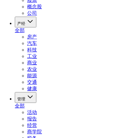
股票
概念股
公司
产经
全部
房产
汽车
科技
工业
商业
农业
能源
交通
健康
管理
全部
活动
报告
经营
商学院