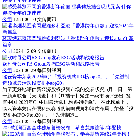
公司
1283-06-10
文传商讯
璀璨煙花匯演閃耀維多利亞港「香港跨年倒數」迎接2025年新
篇章
公司
2024-12-09
文传商讯
欧时母公司RS Group发布ESG活动和战略报告
公司
2023-06-29
每日财经网
临云资本荣获2023年Q1「投资机构IPO榜top20」、「先进制
造领域最活跃投资机构top20」
为了更好地评估新经济股权投资市场的交易状况,5月15日，第
一新声联合【天眼查】和【IT桔子】聚焦一级市场评选出“投
资中国-2023年Q1中国最活跃机构系列榜单”。 在此榜单上，
临云资本凭借在硬科技赛道的前瞻视角和深度布局，荣登「投
资机构IPO榜top20」、「先进制造...
公司
2023-05-16
每日财经网
2023胡润百富全球独角兽榜发布，恭喜慧策连续2年登榜！