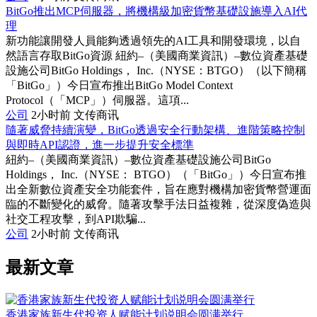
BitGo推出MCP伺服器，將機構級加密貨幣基礎設施導入AI代
理
新功能讓開發人員能夠透過領先的AI工具和開發環境，以自
然語言存取BitGo資源 紐約–（美國商業資訊）–數位資產基礎
設施公司BitGo Holdings， Inc.（NYSE：BTGO）（以下簡稱
「BitGo」）今日宣布推出BitGo Model Context
Protocol（「MCP」）伺服器。這項...
公司
2小时前
文传商讯
隨著威脅持續演變，BitGo透過安全行動架構、進階策略控制
與即時API認證，進一步提升安全標準
紐約–（美國商業資訊）–數位資產基礎設施公司BitGo
Holdings， Inc.（NYSE： BTGO）（「BitGo」）今日宣布推
出全新數位資產安全功能套件，旨在應對機構加密貨幣營運面
臨的不斷變化的威脅。隨著攻擊手法日益複雜，從深度偽造與
社交工程攻擊，到API欺騙...
公司
2小时前
文传商讯
最新文章
香港家族新生代投资人赋能计划说明会圆满举行