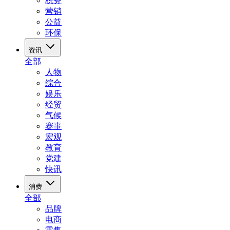
税务
营销
公益
环保
资讯
全部
人物
综合
娱乐
经贸
气候
赛事
宏观
教育
党建
快讯
消费
全部
品牌
电商