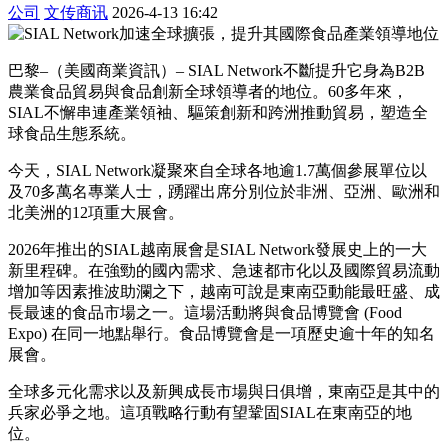
公司
文传商讯
2026-4-13 16:42
巴黎–（美國商業資訊）– SIAL Network不斷提升它身為B2B
農業食品貿易與食品創新全球領導者的地位。60多年來，
SIAL不懈串連產業領袖、驅策創新和跨洲推動貿易，塑造全
球食品生態系統。
今天，SIAL Network凝聚來自全球各地逾1.7萬個參展單位以
及70多萬名專業人士，踴躍出席分別位於非洲、亞洲、歐洲和
北美洲的12項重大展會。
2026年推出的SIAL越南展會是SIAL Network發展史上的一大
新里程碑。在強勁的國內需求、急速都市化以及國際貿易流動
增加等因素推波助瀾之下，越南可說是東南亞動能最旺盛、成
長最速的食品市場之一。這場活動將與食品博覽會 (Food
Expo) 在同一地點舉行。食品博覽會是一項歷史逾十年的知名
展會。
全球多元化需求以及新興成長市場與日俱增，東南亞是其中的
兵家必爭之地。這項戰略行動有望鞏固SIAL在東南亞的地
位。