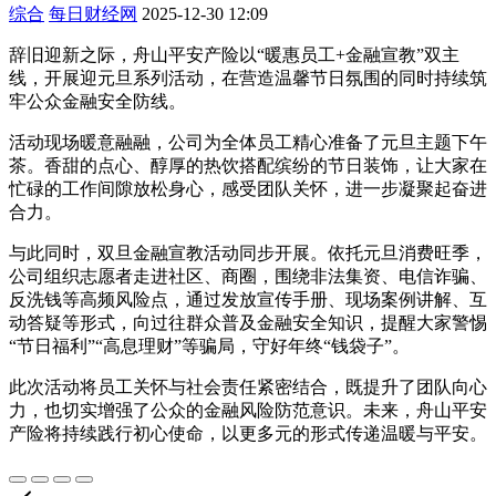
综合
每日财经网
2025-12-30 12:09
辞旧迎新之际，舟山平安产险以“暖惠员工+金融宣教”双主
线，开展迎元旦系列活动，在营造温馨节日氛围的同时持续筑
牢公众金融安全防线。
活动现场暖意融融，公司为全体员工精心准备了元旦主题下午
茶。香甜的点心、醇厚的热饮搭配缤纷的节日装饰，让大家在
忙碌的工作间隙放松身心，感受团队关怀，进一步凝聚起奋进
合力。
与此同时，双旦金融宣教活动同步开展。依托元旦消费旺季，
公司组织志愿者走进社区、商圈，围绕非法集资、电信诈骗、
反洗钱等高频风险点，通过发放宣传手册、现场案例讲解、互
动答疑等形式，向过往群众普及金融安全知识，提醒大家警惕
“节日福利”“高息理财”等骗局，守好年终“钱袋子”。
此次活动将员工关怀与社会责任紧密结合，既提升了团队向心
力，也切实增强了公众的金融风险防范意识。未来，舟山平安
产险将持续践行初心使命，以更多元的形式传递温暖与平安。