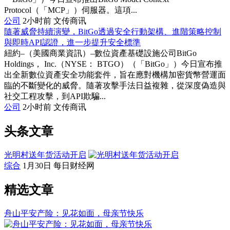
Protocol（「MCP」）伺服器。這項...
公司
2小时前
文传商讯
隨著威脅持續演變，BitGo透過安全行動架構、進階策略控制
與即時API認證，進一步提升安全標準
紐約–（美國商業資訊）–數位資產基礎設施公司BitGo
Holdings， Inc.（NYSE： BTGO）（「BitGo」）今日宣布推
出全新數位資產安全功能套件，旨在應對機構加密貨幣營運面
臨的不斷變化的威脅。隨著攻擊手法日益複雜，從深度偽造與
社交工程攻擊，到API欺騙...
公司
2小时前
文传商讯
头条文章
光明村送年货活动开启
综合
1月30日
每日财经网
精选文章
舟山平安产险：见花如面，母亲节快乐