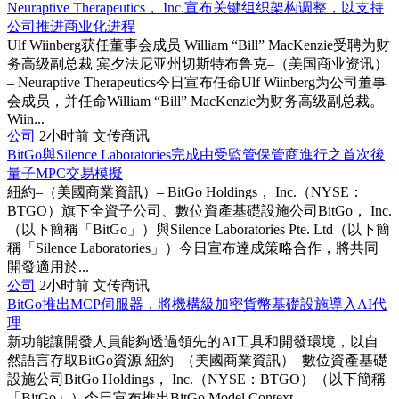
Neuraptive Therapeutics， Inc.宣布关键组织架构调整，以支持
公司推进商业化进程
Ulf Wiinberg获任董事会成员 William “Bill” MacKenzie受聘为财
务高级副总裁 宾夕法尼亚州切斯特布鲁克–（美国商业资讯）
– Neuraptive Therapeutics今日宣布任命Ulf Wiinberg为公司董事
会成员，并任命William “Bill” MacKenzie为财务高级副总裁。
Wiin...
公司
2小时前
文传商讯
BitGo與Silence Laboratories完成由受監管保管商進行之首次後
量子MPC交易模擬
紐約–（美國商業資訊）– BitGo Holdings， Inc.（NYSE：
BTGO）旗下全資子公司、數位資產基礎設施公司BitGo， Inc.
（以下簡稱「BitGo」）與Silence Laboratories Pte. Ltd（以下簡
稱「Silence Laboratories」）今日宣布達成策略合作，將共同
開發適用於...
公司
2小时前
文传商讯
BitGo推出MCP伺服器，將機構級加密貨幣基礎設施導入AI代
理
新功能讓開發人員能夠透過領先的AI工具和開發環境，以自
然語言存取BitGo資源 紐約–（美國商業資訊）–數位資產基礎
設施公司BitGo Holdings， Inc.（NYSE：BTGO）（以下簡稱
「BitGo」）今日宣布推出BitGo Model Context