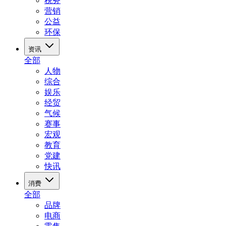
税务
营销
公益
环保
资讯
全部
人物
综合
娱乐
经贸
气候
赛事
宏观
教育
党建
快讯
消费
全部
品牌
电商