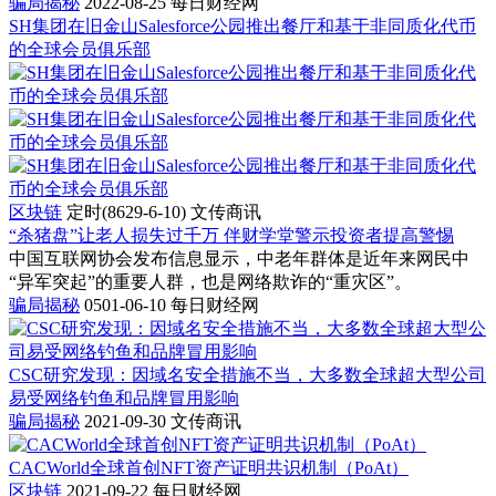
骗局揭秘
2022-08-25
每日财经网
SH集团在旧金山Salesforce公园推出餐厅和基于非同质化代币
的全球会员俱乐部
区块链
定时(8629-6-10)
文传商讯
“杀猪盘”让老人损失过千万 伴财学堂警示投资者提高警惕
中国互联网协会发布信息显示，中老年群体是近年来网民中
“异军突起”的重要人群，也是网络欺诈的“重灾区”。
骗局揭秘
0501-06-10
每日财经网
CSC研究发现：因域名安全措施不当，大多数全球超大型公司
易受网络钓鱼和品牌冒用影响
骗局揭秘
2021-09-30
文传商讯
CACWorld全球首创NFT资产证明共识机制（PoAt）
区块链
2021-09-22
每日财经网