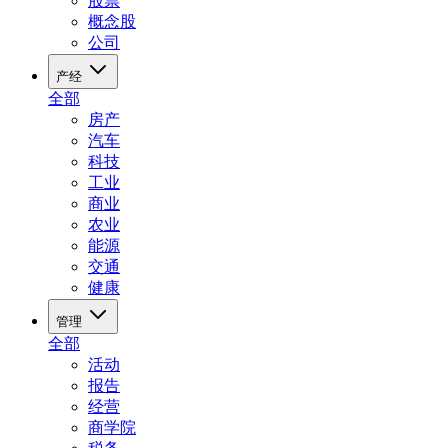
股票
概念股
公司
产经
全部
房产
汽车
科技
工业
商业
农业
能源
交通
健康
管理
全部
活动
报告
经营
商学院