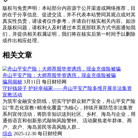
版权与免责声明
：
本站部分内容源于公开渠道或网络推荐，目
的在于分享信息、促进交流，并不代表本站赞同其观点或对其
真实性负责，请读者仅作参考，并请自行核实相关内容。如涉
及版权问题，请权利人及时通过本页底部联系方式书面通知我
们，并提供相关权属证明，我们将在核实后第一时间予以删除
或作出相应处理。
相关文章
舟山平安产险：大师荐股垫资诱惑，现金充值险被骗
骗局揭秘
3月11日
每日财经网
守好钱袋子 护好幸福家——舟山平安产险多维开展非法集资
宣教活动
为筑牢金融安全防线，切实守护群众财产安全，舟山平安产险
以“常态化宣教+精准化覆盖”为核心，持续开展防范非法集资
系列宣传活动，将防非知识送到社区、乡村、海岛与企业，用
通俗语言和创新形式敲响风险警钟。 活动聚焦老年群体、商
户、农户、海岛居民等高风险人群...
综合
2025-12-30
每日财经网