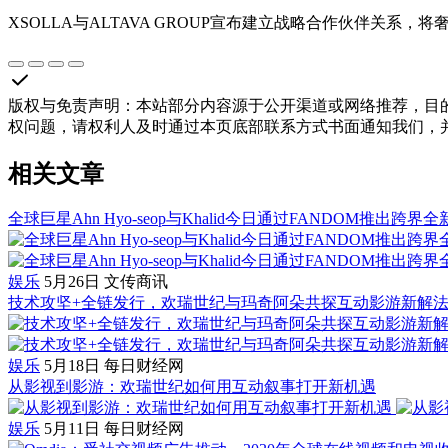
XSOLLA与ALTAVA GROUP宣布建立战略合作伙伴关系
版权与免责声明
：
本站部分内容源于公开渠道或网络推荐，目
权问题，请权利人及时通过本页底部联系方式书面通知我们，
相关文章
全球巨星Ahn Hyo-seop与Khalid今日通过FANDOM推出跨界全新单曲
娱乐
5月26日
文传商讯
技术攻坚+全链发行，欢瑞世纪与玛奇阿朵共探互动影游新解
娱乐
5月18日
每日财经网
从影视到影游：欢瑞世纪如何用互动叙事打开新机遇
娱乐
5月11日
每日财经网