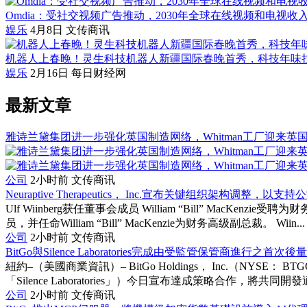
Omdia：受社交视频广告推动，2030年全球在线视频和电视收
娱乐
4月8日
文传商讯
机器人上春晚！灵生科技机器人新疆国际春晚首秀，科技年味
娱乐
2月16日
每日财经网
最新文章
雅诗兰黛集团进一步强化英国制造网络，Whitman工厂迎来英
公司
2小时前
文传商讯
Neuraptive Therapeutics， Inc.宣布关键组织架构调整，
Ulf Wiinberg获任董事会成员 William “Bill” MacKenz
员，并任命William “Bill” MacKenzie为财务高级副总裁。 Wiin...
公司
2小时前
文传商讯
BitGo與Silence Laboratories完成由受監管保管商進行之首
紐約–（美國商業資訊）– BitGo Holdings， Inc.（NYSE： B
「Silence Laboratories」）今日宣布達成策略合作，將共同開發適
公司
2小时前
文传商讯