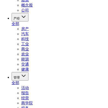
股票
概念股
公司
产经
全部
房产
汽车
科技
工业
商业
农业
能源
交通
健康
管理
全部
活动
报告
经营
商学院