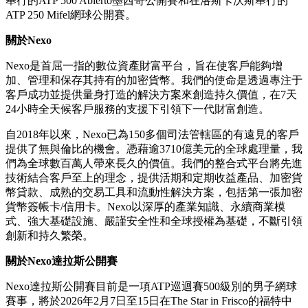
舉行的ATP 500 Abierto墨西哥公開賽和在洛斯卡沃斯舉行的
ATP 250 Mifel網球公開賽。
關於Nexo
Nexo是首屈一指的數位資產財富平台，旨在使客戶能夠增
加、管理和保存其持有的加密貨幣。我們的使命是透過專注于
客戶成功並提供量身打造的解決方案來創造持久價值，在7天
24小時全天候客戶服務的支援下引領下一代財富創造。
自2018年以來，Nexo已為150多個司法管轄區的有遠見的客戶
提供了無與倫比的機會。憑藉逾3710億美元的全球處理量，我
們為全球數百萬人帶來長久的價值。我們的整合式平台將先進
技術結合客戶至上的理念，提供活期和定期收益產品、加密貨
幣貸款、成熟的交易工具和流動性解決方案，包括第一張加密
貨幣簽帳卡/信用卡。Nexo以深厚的產業知識、永續商業模
式、強大基礎設施、嚴謹安全性和全球授權為基礎，不斷引領
創新和持久繁榮。
關於Nexo達拉斯公開賽
Nexo達拉斯公開賽目前是一項ATP巡迴賽500級別的男子網球
賽事，將於2026年2月7日至15日在The Star in Frisco的福特中