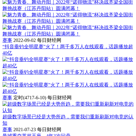
赛事
2022-09-02
每日财经网
“抖音垂钓全明星赛”火了！两千多万人在线观看，话题播放超
40亿
赛事
定时(4717-6-10)
每日财经网
超级数字场景已经是大势所趋，需要我们重新刷新对电竞的认
知
赛事
2021-07-23
每日财经网
曼城重夺英超王座，4年3次问鼎