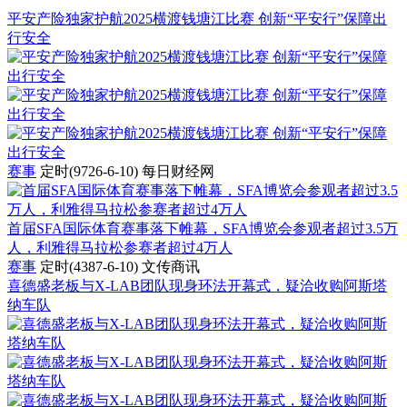
平安产险独家护航2025横渡钱塘江比赛 创新“平安行”保障出
行安全
赛事
定时(9726-6-10)
每日财经网
首届SFA国际体育赛事落下帷幕，SFA博览会参观者超过3.5万
人，利雅得马拉松参赛者超过4万人
赛事
定时(4387-6-10)
文传商讯
喜德盛老板与X-LAB团队现身环法开幕式，疑洽收购阿斯塔
纳车队