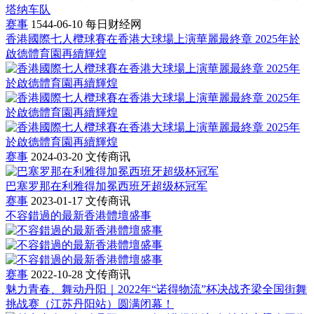
赛事
1544-06-10
每日财经网
香港國際七人欖球賽在香港大球場上演華麗最終章 2025年於
啟德體育園再續輝煌
赛事
2024-03-20
文传商讯
巴塞罗那在利雅得加冕西班牙超级杯冠军
赛事
2023-01-17
文传商讯
不容錯過的最新香港體壇盛事
赛事
2022-10-28
文传商讯
魅力青春、舞动丹阳｜2022年“诺得物流”杯决战齐梁全国街舞
挑战赛（江苏丹阳站）圆满闭幕！