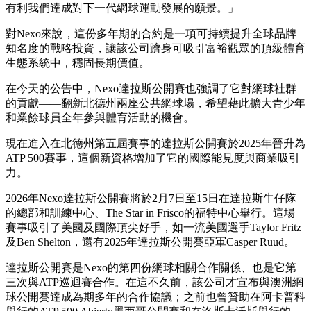
有利我們達成對下一代網球運動發展的願景。」
對Nexo來說，這份多年期的合約是一項可持續提升全球品牌
知名度的戰略投資，讓該公司躋身可吸引富裕觀眾的頂級體育
生態系統中，穩固長期價值。
在今天的公告中，Nexo達拉斯公開賽也強調了它對網球社群
的貢獻——翻新北德州兩座公共網球場，希望藉此擴大青少年
和業餘球員全年參與體育活動的機會。
現在進入在北德州第五屆賽事的達拉斯公開賽於2025年晉升為
ATP 500賽事，這個新資格增加了它的國際能見度與商業吸引
力。
2026年Nexo達拉斯公開賽將於2月7日至15日在達拉斯牛仔隊
的總部和訓練中心、The Star in Frisco的福特中心舉行。這場
賽事吸引了美國及國際頂尖好手，如一流美國選手Taylor Fritz
及Ben Shelton，還有2025年達拉斯公開賽亞軍Casper Ruud。
達拉斯公開賽是Nexo的第四份網球相關合作關係、也是它第
三次與ATP巡迴賽合作。在這不久前，該公司才宣布與澳洲網
球公開賽達成為期多年的合作協議；之前也曾贊助在阿卡普科