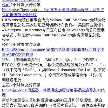
公司
2小时前
文传商讯
Neuraptive Therapeutics， Inc.宣布关键组织架构调整，以支持
公司推进商业化进程
Ulf Wiinberg获任董事会成员 William “Bill” MacKenzie受聘为财
务高级副总裁 宾夕法尼亚州切斯特布鲁克–（美国商业资讯）
– Neuraptive Therapeutics今日宣布任命Ulf Wiinberg为公司董事
会成员，并任命William “Bill” MacKenzie为财务高级副总裁。
Wiin...
公司
2小时前
文传商讯
BitGo與Silence Laboratories完成由受監管保管商進行之首次後
量子MPC交易模擬
紐約–（美國商業資訊）– BitGo Holdings， Inc.（NYSE：
BTGO）旗下全資子公司、數位資產基礎設施公司BitGo， Inc.
（以下簡稱「BitGo」）與Silence Laboratories Pte. Ltd（以下簡
稱「Silence Laboratories」）今日宣布達成策略合作，將共同
開發適用於...
公司
2小时前
文传商讯
BitGo推出MCP伺服器，將機構級加密貨幣基礎設施導入AI代
理
新功能讓開發人員能夠透過領先的AI工具和開發環境，以自
然語言存取BitGo資源 紐約–（美國商業資訊）–數位資產基礎