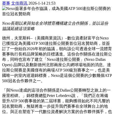
赛事
文传商讯
2026-1-14 21:53
Nexo長期以來與知名全球體育機構建立合作關係，並以這份
協議延續這項策略
德州，夫里斯科–（美國商業資訊）–數位資產財富平台Nexo
已獲指定為美國ATP 500達拉斯公開賽首位冠名贊助商，並簽
訂了一份始自2026年初的協議，朝向該公司透過全球一流體育
賽事執行長程品牌策略的目標邁進。這份合作關係在達拉斯公
布，同時也宣布了建立「Nexo達拉斯公開賽」(Nexo Dallas
Open) 品牌以及翻新德州北部兩座公共網球場地面的消息。達
拉斯公開賽是美國僅有的兩場ATP 500級別賽事之一，也是美
國唯一的室內巡迴錦標賽，Nexo是這個公開賽的少數幾個ATP
500冠名合作夥伴之一。
「與Nexo達成的這項合作關係是Dallas公開賽轉型之旅上的一
座里程碑。」錦標賽總監Peter Lebedevs說，「我們正在籌備
晉升ATP 500賽事後的第二屆球賽，能夠獲得如此不同凡響的
冠名贊助商，無疑將進一步提升我們賽事在全球舞台上的地
位。與正在塑造下一代數位資產解決方案的合作夥伴攜手，也