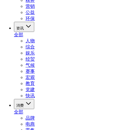
税务
营销
公益
环保
资讯
全部
人物
综合
娱乐
经贸
气候
赛事
宏观
教育
党建
快讯
消费
全部
品牌
电商