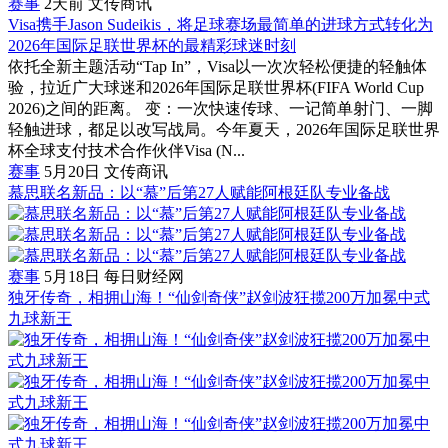
赛事
2天前
文传商讯
Visa携手Jason Sudeikis，将足球赛场最简单的进球方式转化为
2026年国际足联世界杯的最精彩球迷时刻
依托全新主题活动“Tap In”，Visa以一次次轻松便捷的轻触体
验，拉近广大球迷和2026年国际足联世界杯(FIFA World Cup
2026)之间的距离。 变：一次快速传球、一记简单射门、一脚
轻触进球，都足以改写战局。今年夏天，2026年国际足联世界
杯全球支付技术合作伙伴Visa (N...
赛事
5月20日
文传商讯
慕思联名新品：以“慕”后第27人赋能阿根廷队专业备战
赛事
5月18日
每日财经网
独牙传奇，相拥山海！“仙剑奇侠”赵剑波狂揽200万加冕中式
九球新王