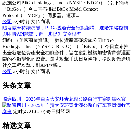
設施公司BitGo Holdings， Inc.（NYSE：BTGO）（以下簡稱
「BitGo」）今日宣布推出BitGo Model Context
Protocol（「MCP」）伺服器。這項...
公司
2小时前
文传商讯
隨著威脅持續演變，BitGo透過安全行動架構、進階策略控制
與即時API認證，進一步提升安全標準
紐約–（美國商業資訊）–數位資產基礎設施公司BitGo
Holdings， Inc.（NYSE： BTGO）（「BitGo」）今日宣布推
出全新數位資產安全功能套件，旨在應對機構加密貨幣營運面
臨的不斷變化的威脅。隨著攻擊手法日益複雜，從深度偽造與
社交工程攻擊，到API欺騙...
公司
2小时前
文传商讯
头条文章
骑遍四川・2025年自贡大安环青龙湖公路自行车赛圆满收官
赛事
定时(4721-6-10)
每日财经网
精选文章