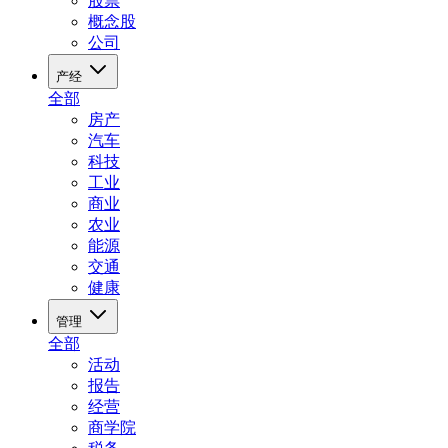
股票
概念股
公司
产经
全部
房产
汽车
科技
工业
商业
农业
能源
交通
健康
管理
全部
活动
报告
经营
商学院