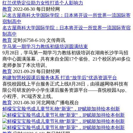
红兰优势定位助力女性打造个人影响力
教育
2022-08-30
每日财经网
名古屋商科大学国际学院：日本将开设一所世界一流国际寄宿
制高中
教育
定时(6758-6-10)
文传商讯
学马第一期学习力教练初级培训圆满结束
9月28日，学马第一期学习力教练初级培训在湖南长沙学马招
商中心圆满落幕，共有来自全国17个省份、21个校区的40多位
老师参加了本次培训。
教育
2021-09-29
每日财经网
构建智慧校园课后服务体系 打造“放学后”优选资源平台
喜悦校园线上平台服务正式上线8月28日，由禧越网络科技有
限公司研发的中小学生课后服务资源平台——喜悦校园App、
小程序、PC端齐发上线。
教育
2021-08-30
河北网络广播电视台
鲜檬宝宝脸书成儿童节礼物“新宠”，IP赋能加持绘本创新