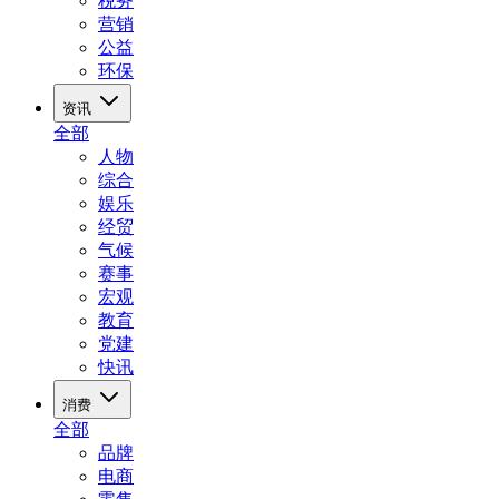
税务
营销
公益
环保
资讯
全部
人物
综合
娱乐
经贸
气候
赛事
宏观
教育
党建
快讯
消费
全部
品牌
电商