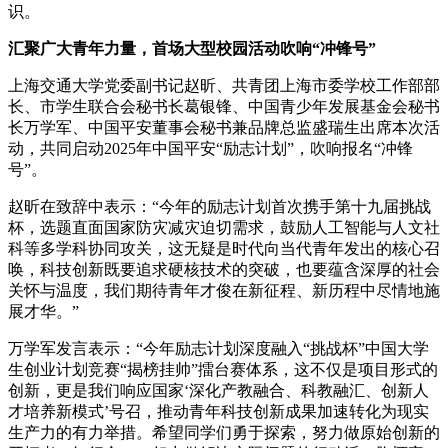
识。
汇聚广大青年力量，首场大型校园活动吹响“冲锋号”
上海交通大学党委副书记赵昕、共青团上海市委学校工作部部
长、市学生联合会秘书长葛银锋、中国青少年发展基金会秘书
长万学军、中国平安董事会秘书兼品牌总监盛瑞生出席本次活
动，共同启动2025年中国平安“励志计划”，吹响报名“冲锋
号”。
赵昕在致辞中表示：“今年的励志计划首次携手第十九届挑战
杯，选题直面国家防灾减灾迫切需求，鼓励人工智能与人文社
科等多学科协同攻关，这无疑是时代向当代青年发出的核心召
唤，科技创新既要追求硬核技术的突破，也要蕴含深厚的社会
关怀与温度，我们期待青年才俊在新征程、新历程中尽情地施
展才华。”
万学军发言表示：“今年励志计划深度融入“挑战杯”中国大学
生创业计划竞赛“揭榜挂帅”擂台赛体系，这不仅是项目形式的
创新，更是我们响应国家‘深化产教融合、科教融汇、创新人
才培养新模式’号召，推动青年科技创新成果加速转化为现实
生产力的有力举措。希望同学们勇于探索，努力做原始创新的