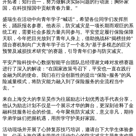
开拓者；知行合一，努力做解决实际问题的行动派；胸怀家
国，在科技报国中贡献青春力量。”
盛瑞生在活动中向青年学子“喊话”，希望各位同学们发挥所
长，踊跃报名参赛。他表示，防灾减灾是一项长期而艰巨的系
统工程，需要社会多股力量共同参与。平安坚定履行保险保障
天职，今年把目光放到了青年人身上，借助挑战杯“揭榜挂帅”
擂台赛机制向广大青年学子出了一个名为“基于多模态的巨灾
预警及减损技术研究”的赛题，引导青年们参与防灾减灾。
平安产险科技中心数据智能平台团队总经理谢文峰对发榜赛题
进行了深入的解读：“在国家政策号召下，平安也一直在践行
金融为民的使命。我们在行业创新性的提出“保险+服务”的风
险减量模式，将防灾能力融入到了保险服务的全流程当中
去。”
来自上海交大的李呈昊作为往届励志计划优秀选手代表分享，
他认为励志计划不仅是一个展示才华的舞台，更深刻诠释了金
融科技服务社会的价值。今年聚焦防灾减灾，意义非凡，期待
学弟学妹们把握机遇，用所学守护美好家园。
活动现场并开展了心肺复苏技巧培训，邀请台下大学生体验参
与。位于上海交通大学学生活动中心的防灾减灾主题集市也吸