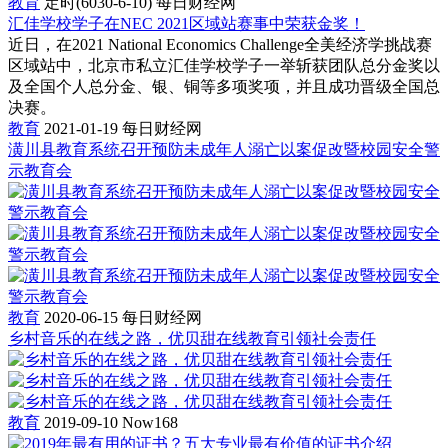
教育
定时(6030-6-10)
每日财经网
汇佳学校学子在NEC 2021区域站赛事中荣获金奖！
近日，在2021 National Economics Challenge全美经济学挑战赛
区域站中，北京市私立汇佳学校学子一举斩获团队总分金奖以
及全国个人总分金、银、铜等多项奖项，并且成功晋级全国总
决赛。
教育
2021-01-19
每日财经网
潢川县教育系统召开预防未成年人溺亡以案促改暨校园安全警
示教育会
教育
2020-06-15
每日财经网
乡村音乐的在线之路，优贝甜在线教育引领社会责任
教育
2019-09-10
Now168