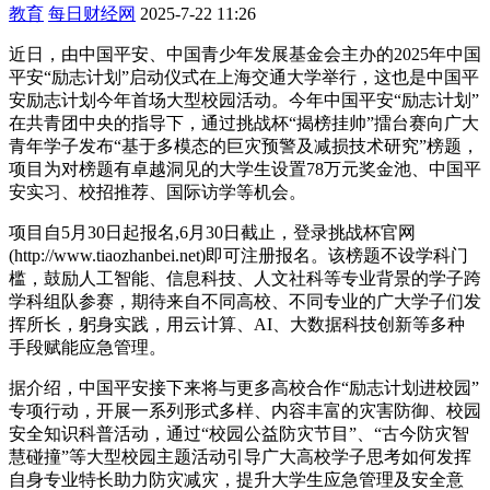
教育
每日财经网
2025-7-22 11:26
近日，由中国平安、中国青少年发展基金会主办的2025年中国
平安“励志计划”启动仪式在上海交通大学举行，这也是中国平
安励志计划今年首场大型校园活动。今年中国平安“励志计划”
在共青团中央的指导下，通过挑战杯“揭榜挂帅”擂台赛向广大
青年学子发布“基于多模态的巨灾预警及减损技术研究”榜题，
项目为对榜题有卓越洞见的大学生设置78万元奖金池、中国平
安实习、校招推荐、国际访学等机会。
项目自5月30日起报名,6月30日截止，登录挑战杯官网
(http://www.tiaozhanbei.net)即可注册报名。该榜题不设学科门
槛，鼓励人工智能、信息科技、人文社科等专业背景的学子跨
学科组队参赛，期待来自不同高校、不同专业的广大学子们发
挥所长，躬身实践，用云计算、AI、大数据科技创新等多种
手段赋能应急管理。
据介绍，中国平安接下来将与更多高校合作“励志计划进校园”
专项行动，开展一系列形式多样、内容丰富的灾害防御、校园
安全知识科普活动，通过“校园公益防灾节目”、“古今防灾智
慧碰撞”等大型校园主题活动引导广大高校学子思考如何发挥
自身专业特长助力防灾减灾，提升大学生应急管理及安全意