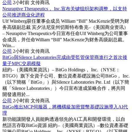
公司
2小时前
文传商讯
Neuraptive Therapeutics， Inc.宣布关键组织架构调整，以支持
公司推进商业化进程
Ulf Wiinberg获任董事会成员 William “Bill” MacKenzie受聘为财
务高级副总裁 宾夕法尼亚州切斯特布鲁克–（美国商业资讯）
– Neuraptive Therapeutics今日宣布任命Ulf Wiinberg为公司董事
会成员，并任命William “Bill” MacKenzie为财务高级副总裁。
Wiin...
公司
2小时前
文传商讯
BitGo與Silence Laboratories完成由受監管保管商進行之首次後
量子MPC交易模擬
紐約–（美國商業資訊）– BitGo Holdings， Inc.（NYSE：
BTGO）旗下全資子公司、數位資產基礎設施公司BitGo， Inc.
（以下簡稱「BitGo」）與Silence Laboratories Pte. Ltd（以下簡
稱「Silence Laboratories」）今日宣布達成策略合作，將共同
開發適用於...
公司
2小时前
文传商讯
BitGo推出MCP伺服器，將機構級加密貨幣基礎設施導入AI代
理
新功能讓開發人員能夠透過領先的AI工具和開發環境，以自
然語言存取BitGo資源 紐約–（美國商業資訊）–數位資產基礎
設施公司BitGo Holdings， Inc.（NYSE：BTGO）（以下簡稱