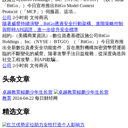
「BitGo」）今日宣布推出BitGo Model Context
Protocol（「MCP」）伺服器。這項...
公司
2小时前
文传商讯
隨著威脅持續演變，BitGo透過安全行動架構、進階策略控制
與即時API認證，進一步提升安全標準
紐約–（美國商業資訊）–數位資產基礎設施公司BitGo
Holdings， Inc.（NYSE： BTGO）（「BitGo」）今日宣布推
出全新數位資產安全功能套件，旨在應對機構加密貨幣營運面
臨的不斷變化的威脅。隨著攻擊手法日益複雜，從深度偽造與
社交工程攻擊，到API欺騙...
公司
2小时前
文传商讯
头条文章
卓越教育鲲鹏少年生长营
教育
2024-04-22
每日财经网
精选文章