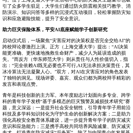
引了众多学生驻足，大学生们通过防火防震相关技巧教学、消
防演示、知识问答等多样的沉浸式互动项目，轻松掌握防灾知
识和应急避险技能，提升了安全意识。
助力巨灾保险体系，平安AI底座赋能学子创新研究
启动仪式后，一场聚焦“灾害应对的决策权是否完全交给AI”的
跨校辩论赛激烈上演。正方（上海交通大学）提出：“AI决策
能更准确、更快速地挽救生命财产，减少人为延误造成的损
失。”而反方（华东师范大学）则从责任与人性价值切入，指
出：“完全依赖AI既无必要也不可行,AI无法承担决策责任，其
冰冷算法无法凝聚人心。”双方，对AI在灾害应对的角色发表
了独特的洞见。现场评委、嘉宾、观众们都为两校辩手精彩的
发言和表现点赞。
青年是科技创新的主力军。本年度励志计划面向多专业、跨学
科的青年学子发榜“基于多模态的巨灾预警及减损技术研究”赛
题，意义深远：一是提升社会安全韧性，引导青年学子用前沿
科技及多学科知识转化为守护生命的创新解决方案；二是助力
强化高校安全教育体系建设，进一步提升青年学子的防灾减灾
意识和应急能力；三是携手高校共同培养风险减量、防灾减灾
专才，打造青年防灾减灾“后备军”。除了与中国青少年发展基