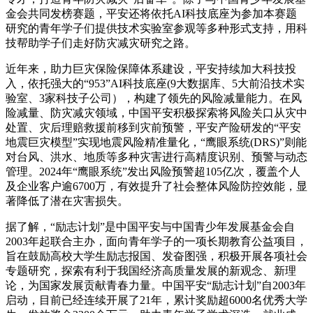
金会共同发榜赛题，平安还将依托AI科技底座为参加本赛题
研究的青年学子们提供技术实验室参观等多种形式支持，用科
技帮助学子们走好防灾减灾研究之路。
近年来，助力巨灾保险保障体系建设，平安持续加大科技投
入，依托强大的“953”AI科技底座(9大数据库、5大前沿技术实
验室、3家科技子公司），构建了领先的风险减量能力。在风
险减量、防灾减灾领域，中国平安积极探索将风险关口从灾中
处置、灾后理赔救援前移到灾前预警，平安产险研发的“平安
地震巨灾模型”实现地震风险精准量化，“鹰眼系统(DRS)”则能
对台风、洪水、地质等多种灾害进行高精度识别、预警与动态
管理。2024年“鹰眼系统”发出风险预警超105亿次，覆盖个人
及企业客户逾6700万，有效提升了社会整体风险防控效能，显
著降低了潜在灾害损失。
据了解，“励志计划”是中国平安与中国青少年发展基金会自
2003年起联合主办，面向青年学子的一项长期教育公益项目，
旨在鼓励高校大学生励志报国、发奋图强，积极开展各项社会
专题研究，探索有利于我国经济高质量发展的新观念、新理
论，为国家发展贡献青春力量。中国平安“励志计划”自2003年
启动，目前已经连续开展了21年，累计奖励超6000名优秀大学