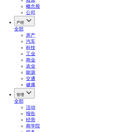
股票
概念股
公司
产经
全部
房产
汽车
科技
工业
商业
农业
能源
交通
健康
管理
全部
活动
报告
经营
商学院