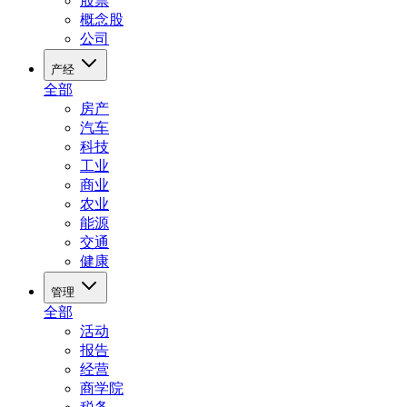
股票
概念股
公司
产经
全部
房产
汽车
科技
工业
商业
农业
能源
交通
健康
管理
全部
活动
报告
经营
商学院