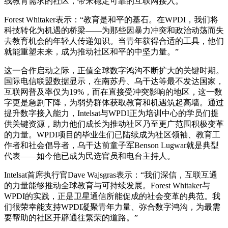
线教育需求的社区，带来稳定可靠的互联网接入。
Forest Whitaker表示：“教育是和平的基石。在WPDI，我们将
科技转化为机遇的桥梁——为那些因暴力冲突和政治动荡而失
去教育机会的年轻人传递知识。当青年获得合适的工具，他们
就能重塑未来，成为推动社区和平的中坚力量。”
这一合作启动之际，正值全球数字鸿沟不断扩大的关键时期。
国际电信联盟数据显示，在南苏丹、乌干达等最不发达国家，
互联网普及率仅为19%，而在直接受冲突影响的地区，这一数
字更是急剧下降，为弱势群体获取教育和机遇筑起高墙。通过
提升数字接入能力，Intelsat与WPDI正为培训中心的学员们提
供关键资源，助力他们成长为推动社区乃至更广范围积极变革
的力量。WPDI项目的毕业生们已陆续成为社区领袖、教育工
作者和社会倡导者，乌干达前童子军Benson Lugwar就是典型
代表——如今他已成为民选官员和电台主持人。
Intelsat首席执行官Dave Wajsgras表示：“我们深信，互联互通
的力量能够推动全球教育与可持续发展。Forest Whitaker与
WPDI的实践，正是卫星通信所能促成的社会变革的典范。我
们很荣幸能支持WPDI凝聚青年力量、弥合数字鸿沟，为最需
要帮助的社区开辟通往繁荣的道路。”