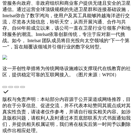
管服务向政府、非政府组织和商业客户提供无缝且安全的卫星
通信。通过运营全球顶级规模的先进卫星群和连接基础设施，
Intelsat弥合了数字鸿沟，使用户及其工具能够跨越海洋进行交
流，尽览各大陆信息，聆听天空，从而开展沟通、合作与共
存。自60年前成立以来，该公司一直在卫星行业引领客户和地
球服务的潮流。Intelsat依靠创新传统，专注于应对新一代挑
战。如今， Intelsat 团队成员将目光投向太空领域的“下一个第
一”，旨在颠覆该领域并引领行业的数字化转型。
这一开创性举措将为传统网络设施难以支撑现代在线教育的社
区，提供稳定可靠的互联网接入。（图片来源：WPDI）
版权与免责声明
：
本站部分内容源于公开渠道或网络推荐，目
的在于分享信息、促进交流，并不代表本站赞同其观点或对其
真实性负责，请读者仅作参考，并请自行核实相关内容。如涉
及版权问题，请权利人及时通过本页底部联系方式书面通知我
们，并提供相关权属证明，我们将在核实后第一时间予以删除
或作出相应处理。