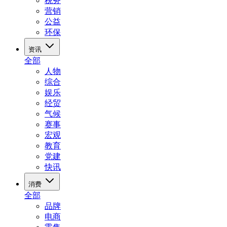
税务
营销
公益
环保
资讯
全部
人物
综合
娱乐
经贸
气候
赛事
宏观
教育
党建
快讯
消费
全部
品牌
电商