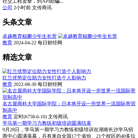
社交工程攻擊，到API欺騙...
公司
2小时前
文传商讯
头条文章
卓越教育鲲鹏少年生长营
教育
2024-04-22
每日财经网
精选文章
红兰优势定位助力女性打造个人影响力
教育
2022-08-30
每日财经网
名古屋商科大学国际学院：日本将开设一所世界一流国际寄宿
制高中
教育
定时(6758-6-10)
文传商讯
学马第一期学习力教练初级培训圆满结束
9月28日，学马第一期学习力教练初级培训在湖南长沙学马招
商中心圆满落幕，共有来自全国17个省份、21个校区的40多位