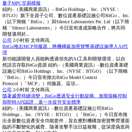
量子MPC交易模擬
紐約–（美國商業資訊）– BitGo Holdings， Inc.（NYSE：
BTGO）旗下全資子公司、數位資產基礎設施公司BitGo， Inc.
（以下簡稱「BitGo」）與Silence Laboratories Pte. Ltd（以下簡
稱「Silence Laboratories」）今日宣布達成策略合作，將共同
開發適用於...
公司
2小时前
文传商讯
BitGo推出MCP伺服器，將機構級加密貨幣基礎設施導入AI代
理
新功能讓開發人員能夠透過領先的AI工具和開發環境，以自
然語言存取BitGo資源 紐約–（美國商業資訊）–數位資產基礎
設施公司BitGo Holdings， Inc.（NYSE：BTGO）（以下簡稱
「BitGo」）今日宣布推出BitGo Model Context
Protocol（「MCP」）伺服器。這項...
公司
2小时前
文传商讯
隨著威脅持續演變，BitGo透過安全行動架構、進階策略控制
與即時API認證，進一步提升安全標準
紐約–（美國商業資訊）–數位資產基礎設施公司BitGo
Holdings， Inc.（NYSE： BTGO）（「BitGo」）今日宣布推
出全新數位資產安全功能套件，旨在應對機構加密貨幣營運面
臨的不斷變化的威脅。隨著攻擊手法日益複雜，從深度偽造與