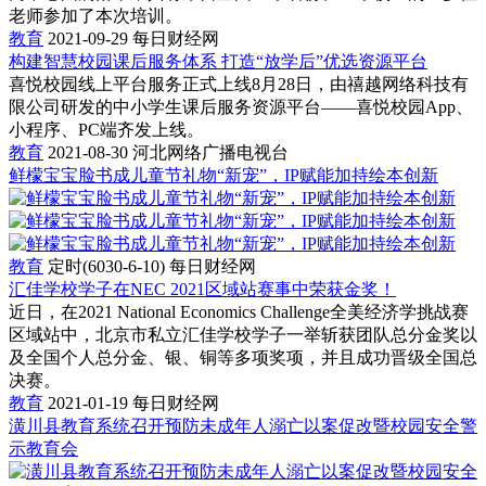
老师参加了本次培训。
教育
2021-09-29
每日财经网
构建智慧校园课后服务体系 打造“放学后”优选资源平台
喜悦校园线上平台服务正式上线8月28日，由禧越网络科技有
限公司研发的中小学生课后服务资源平台——喜悦校园App、
小程序、PC端齐发上线。
教育
2021-08-30
河北网络广播电视台
鲜檬宝宝脸书成儿童节礼物“新宠”，IP赋能加持绘本创新
教育
定时(6030-6-10)
每日财经网
汇佳学校学子在NEC 2021区域站赛事中荣获金奖！
近日，在2021 National Economics Challenge全美经济学挑战赛
区域站中，北京市私立汇佳学校学子一举斩获团队总分金奖以
及全国个人总分金、银、铜等多项奖项，并且成功晋级全国总
决赛。
教育
2021-01-19
每日财经网
潢川县教育系统召开预防未成年人溺亡以案促改暨校园安全警
示教育会