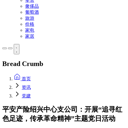
零售
奢侈品
葡萄酒
旅游
价格
家电
家居
Bread Crumb
首页
资讯
党建
平安产险绍兴中心支公司：开展“追寻红
色足迹，传承革命精神”主题党日活动