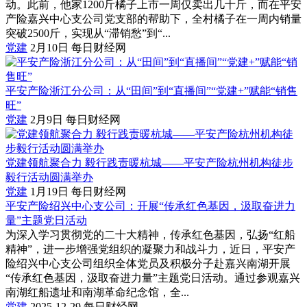
动。此前，他家1200斤橘子上市一周仅卖出几十斤，而在平安
产险嘉兴中心支公司党支部的帮助下，全村橘子在一周内销量
突破2500斤，实现从“滞销愁”到“...
党建
2月10日
每日财经网
平安产险浙江分公司：从“田间”到“直播间”“党建+”赋能“销售
旺”
党建
2月9日
每日财经网
党建领航聚合力 毅行践责暖杭城——平安产险杭州机构徒步
毅行活动圆满举办
党建
1月19日
每日财经网
平安产险绍兴中心支公司：开展“传承红色基因，汲取奋进力
量”主题党日活动
为深入学习贯彻党的二十大精神，传承红色基因，弘扬“红船
精神”，进一步增强党组织的凝聚力和战斗力，近日，平安产
险绍兴中心支公司组织全体党员及积极分子赴嘉兴南湖开展
“传承红色基因，汲取奋进力量”主题党日活动。通过参观嘉兴
南湖红船遗址和南湖革命纪念馆，全...
党建
2025-12-29
每日财经网