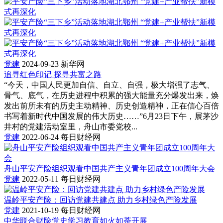
党建
2024-09-23
新华网
追寻红色印记 探寻共富之路
“今天，中国人民更加自信、自立、自强，极大增强了志气、
骨气、底气，在历史进程中积累的强大能量充分爆发出来，焕
发出前所未有的历史主动精神、历史创造精神，正在信心百倍
书写着新时代中国发展的伟大历史……”6月23日下午，展茅沙
井村的党建活动室里，舟山市委党校...
党建
2022-06-24
每日财经网
舟山平安产险组织观看中国共产主义青年团成立100周年大会
党建
2022-05-11
每日财经网
温岭平安产险：回访党建共建点 助力乡村绿色产险发展
党建
2021-10-19
每日财经网
中华联合财险党史学习教育如火如荼开展