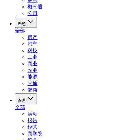
股票
概念股
公司
产经
全部
房产
汽车
科技
工业
商业
农业
能源
交通
健康
管理
全部
活动
报告
经营
商学院