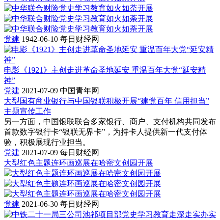
党建
1942-06-10
每日财经网
电影《1921》主创走进革命圣地延安 重温百年大党“延安精
神”
党建
2021-07-09
中国青年网
大型国有商业银行与中国银联积极开展“建党百年 信用担当”
主题宣传工作
另一方面，中国银联联合多家银行、商户、支付机构共同发布
首款数字银行卡“银联无界卡”，为持卡人提供新一代支付体
验，积极展现行业担当。
党建
2021-07-09
每日财经网
大型红色主题连环画巡展在哈密文创园开展
党建
2021-06-30
每日财经网