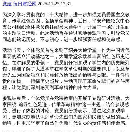
党建
每日财经网
2025-11-25 12:31
为深入学习贯彻党的二十大精神，进一步加强党员爱国主义教
育，传承红色基因，弘扬革命精神，近日，平安产险绍兴中心
支公司组织全体党员前往绍兴大通学堂，开展了一场别开生面
的主题党日活动。此次活动旨在通过实地参观学习，引导党员
同志们铭记历史、不忘初心，进一步增强责任感和使命感。
活动当天，全体党员首先来到了绍兴大通学堂，作为中国近代
重要的革命活动基地之一，大通学堂承载着丰富的红色历史记
忆。在讲解员的带领下，党员们仔细参观了学堂内的历史陈列
馆，详细了解了大通学堂在辛亥革命时期的重要作用，以及革
命先烈为国家独立和民族解放所做出的牺牲与贡献。一件件珍
贵的文物、一幅幅历史照片，生动再现了革命先辈们的奋斗历
程，让党员们深刻感受到革命精神的伟大力量。
参观结束后，全体党员在党课教室内开展了专题研讨活动。大
家围绕“追寻红色足迹，传承革命精神”这一主题，结合参观感
受，进行了热烈的讨论。党员们纷纷表示，通过此次参观学
习，更加深刻地认识到革命先烈们为国家和民族所做出的巨大
牺牲，也更加坚定了自己作为新时代党员的责任感和使命感。