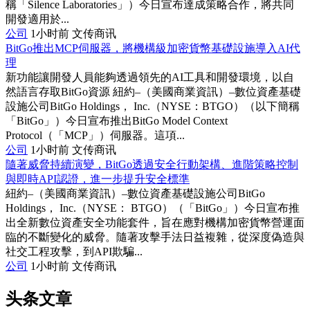
稱「Silence Laboratories」）今日宣布達成策略合作，將共同
開發適用於...
公司
1小时前
文传商讯
BitGo推出MCP伺服器，將機構級加密貨幣基礎設施導入AI代
理
新功能讓開發人員能夠透過領先的AI工具和開發環境，以自
然語言存取BitGo資源 紐約–（美國商業資訊）–數位資產基礎
設施公司BitGo Holdings， Inc.（NYSE：BTGO）（以下簡稱
「BitGo」）今日宣布推出BitGo Model Context
Protocol（「MCP」）伺服器。這項...
公司
1小时前
文传商讯
隨著威脅持續演變，BitGo透過安全行動架構、進階策略控制
與即時API認證，進一步提升安全標準
紐約–（美國商業資訊）–數位資產基礎設施公司BitGo
Holdings， Inc.（NYSE： BTGO）（「BitGo」）今日宣布推
出全新數位資產安全功能套件，旨在應對機構加密貨幣營運面
臨的不斷變化的威脅。隨著攻擊手法日益複雜，從深度偽造與
社交工程攻擊，到API欺騙...
公司
1小时前
文传商讯
头条文章