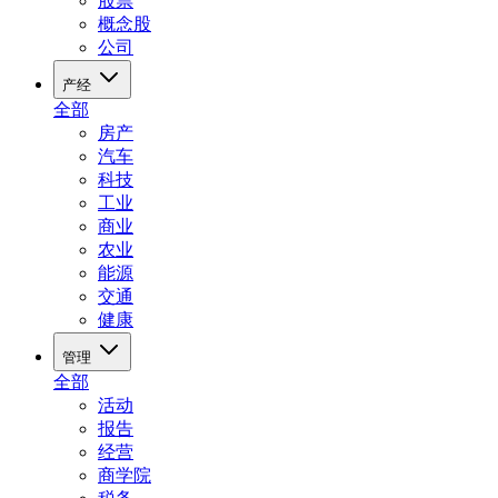
股票
概念股
公司
产经
全部
房产
汽车
科技
工业
商业
农业
能源
交通
健康
管理
全部
活动
报告
经营
商学院