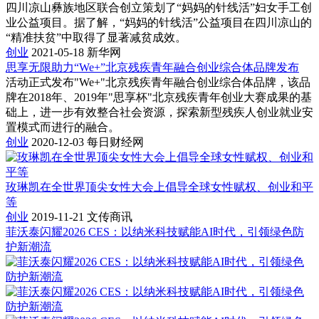
四川凉山彝族地区联合创立策划了“妈妈的针线活”妇女手工创
业公益项目。据了解，“妈妈的针线活”公益项目在四川凉山的
“精准扶贫”中取得了显著减贫成效。
创业
2021-05-18
新华网
思享无限助力“We+”北京残疾青年融合创业综合体品牌发布
活动正式发布"We+"北京残疾青年融合创业综合体品牌，该品
牌在2018年、2019年"思享杯"北京残疾青年创业大赛成果的基
础上，进一步有效整合社会资源，探索新型残疾人创业就业安
置模式而进行的融合。
创业
2020-12-03
每日财经网
玫琳凯在全世界顶尖女性大会上倡导全球女性赋权、创业和平
等
创业
2019-11-21
文传商讯
菲沃泰闪耀2026 CES：以纳米科技赋能AI时代，引领绿色防
护新潮流