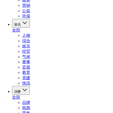
税务
营销
公益
环保
资讯
全部
人物
综合
娱乐
经贸
气候
赛事
宏观
教育
党建
快讯
消费
全部
品牌
电商