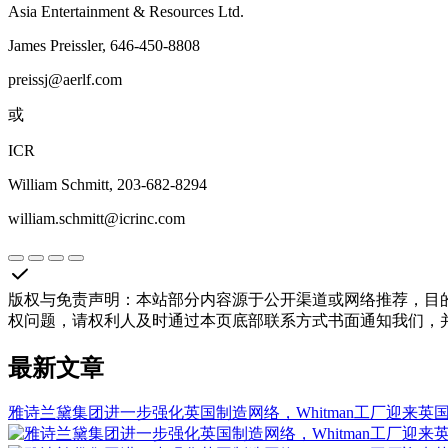
Asia Entertainment & Resources Ltd.
James Preissler, 646-450-8808
preissj@aerlf.com
或
ICR
William Schmitt, 203-682-8294
william.schmitt@icrinc.com
版权与免责声明
：
本站部分内容源于公开渠道或网络推荐，目
权问题，请权利人及时通过本页底部联系方式书面通知我们，
最新文章
雅诗兰黛集团进一步强化英国制造网络，Whitman工厂迎来英