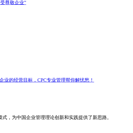
模式，为中国企业管理理论创新和实践提供了新思路。