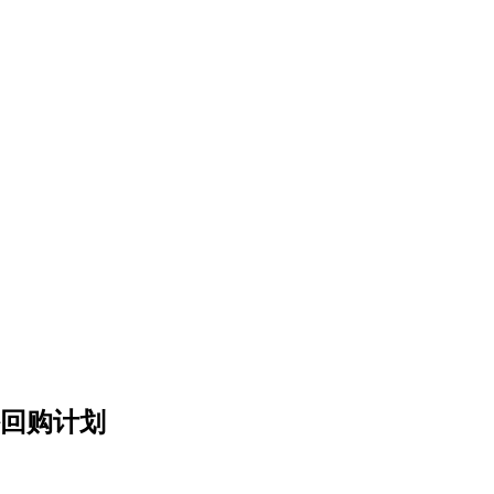
新股份回购计划