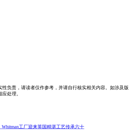
实性负责，请读者仅作参考，并请自行核实相关内容。如涉及版
相应处理。