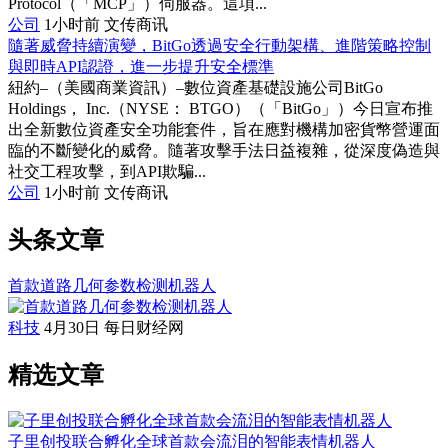
Protocol（「MCP」）伺服器。這項...
公司
1小时前
文传商讯
隨著威脅持續演變，BitGo透過安全行動架構、進階策略控制
與即時API認證，進一步提升安全標準
紐約–（美國商業資訊）–數位資產基礎設施公司BitGo
Holdings， Inc.（NYSE： BTGO）（「BitGo」）今日宣布推
出全新數位資產安全功能套件，旨在應對機構加密貨幣營運面
臨的不斷變化的威脅。隨著攻擊手法日益複雜，從深度偽造與
社交工程攻擊，到API欺騙...
公司
1小时前
文传商讯
头条文章
首款道路几何参数检测机器人
科技
4月30日
每日财经网
精选文章
子里创投联合孵化全球首款会流泪的智能表情机器人