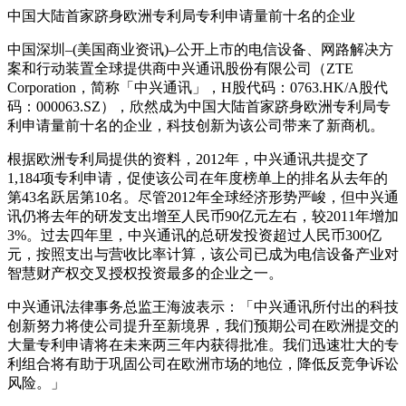
中国大陆首家跻身欧洲专利局专利申请量前十名的企业
中国深圳–(美国商业资讯)–公开上市的电信设备、网路解决方
案和行动装置全球提供商中兴通讯股份有限公司（ZTE
Corporation，简称「中兴通讯」，H股代码：0763.HK/A股代
码：000063.SZ），欣然成为中国大陆首家跻身欧洲专利局专
利申请量前十名的企业，科技创新为该公司带来了新商机。
根据欧洲专利局提供的资料，2012年，中兴通讯共提交了
1,184项专利申请，促使该公司在年度榜单上的排名从去年的
第43名跃居第10名。尽管2012年全球经济形势严峻，但中兴通
讯仍将去年的研发支出增至人民币90亿元左右，较2011年增加
3%。过去四年里，中兴通讯的总研发投资超过人民币300亿
元，按照支出与营收比率计算，该公司已成为电信设备产业对
智慧财产权交叉授权投资最多的企业之一。
中兴通讯法律事务总监王海波表示：「中兴通讯所付出的科技
创新努力将使公司提升至新境界，我们预期公司在欧洲提交的
大量专利申请将在未来两三年内获得批准。我们迅速壮大的专
利组合将有助于巩固公司在欧洲市场的地位，降低反竞争诉讼
风险。」