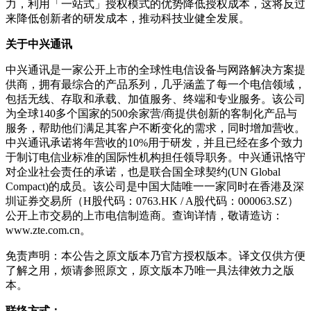
力，利用「一站式」授权模式的优势降低授权成本，这将反过
来降低创新者的研发成本，推动科技业健全发展。
关于中兴通讯
中兴通讯是一家公开上市的全球性电信设备与网路解决方案提
供商，拥有最综合的产品系列，几乎涵盖了每一个电信领域，
包括无线、存取和承载、加值服务、终端和专业服务。该公司
为全球140多个国家的500余家营/商提供创新的客制化产品与
服务，帮助他们满足其客户不断变化的需求，同时增加营收。
中兴通讯承诺将年营收的10%用于研发，并且已经在多个致力
于制订电信业标准的国际性机构担任领导职务。中兴通讯恪守
对企业社会责任的承诺，也是联合国全球契约(UN Global
Compact)的成员。该公司是中国大陆唯一一家同时在香港及深
圳证券交易所（H股代码：0763.HK / A股代码：000063.SZ）
公开上市交易的上市电信制造商。查询详情，敬请造访：
www.zte.com.cn。
免责声明：本公告之原文版本乃官方授权版本。译文仅供方便
了解之用，烦请参照原文，原文版本乃唯一具法律效力之版
本。
联络方式：