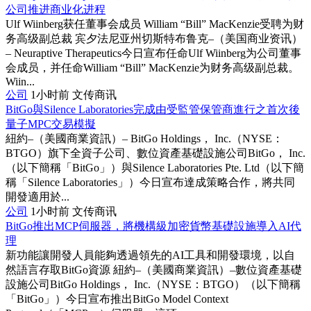
公司推进商业化进程
Ulf Wiinberg获任董事会成员 William “Bill” MacKenzie受聘为财
务高级副总裁 宾夕法尼亚州切斯特布鲁克–（美国商业资讯）
– Neuraptive Therapeutics今日宣布任命Ulf Wiinberg为公司董事
会成员，并任命William “Bill” MacKenzie为财务高级副总裁。
Wiin...
公司
1小时前
文传商讯
BitGo與Silence Laboratories完成由受監管保管商進行之首次後
量子MPC交易模擬
紐約–（美國商業資訊）– BitGo Holdings， Inc.（NYSE：
BTGO）旗下全資子公司、數位資產基礎設施公司BitGo， Inc.
（以下簡稱「BitGo」）與Silence Laboratories Pte. Ltd（以下簡
稱「Silence Laboratories」）今日宣布達成策略合作，將共同
開發適用於...
公司
1小时前
文传商讯
BitGo推出MCP伺服器，將機構級加密貨幣基礎設施導入AI代
理
新功能讓開發人員能夠透過領先的AI工具和開發環境，以自
然語言存取BitGo資源 紐約–（美國商業資訊）–數位資產基礎
設施公司BitGo Holdings， Inc.（NYSE：BTGO）（以下簡稱
「BitGo」）今日宣布推出BitGo Model Context