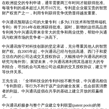
在欧洲提交的专利申请，通常需要两三年时间才能获得批准。
每项专利的成本超过人民币10万元。专利是企业最宝贵的智慧
财产权资产之一，利用专利获得竞争优势显得越发重要。
中兴通讯预期该公司的大量专利（多为LTE技术和智慧终端机
专利）将于2014年在欧洲获得批准。届时，新增的这些高品质
专利将为中兴通讯带来非常大的竞争和商业优势，帮助中兴通
讯与欧洲市场的竞争者一决高下。
中兴通讯恪守对科技创新的坚定承诺，充分尊重其他人的智慧
财产权。自2005年起，中兴通讯已经与包括高通、西门子和爱
立信在内的公司达成交叉授权协议，大幅推动中兴通讯的科技
研究与海外营/。展望未来，中兴通讯将利用其迅速壮大的专
利组合，寻找机会与其他公司达成新的交叉授权协议，建立平
等伙伴关系。
王先生说：「全球科技业的专利纠纷不断升级，中兴通讯相信
『专利剽窃』等行为不利于该产业的健全发展，也会损害消费
者的利益。中兴通讯提倡在共享的基础上建立开放的双赢模
式。」
中兴通讯积极参与整个产业建立专利联盟(patent pools)的努