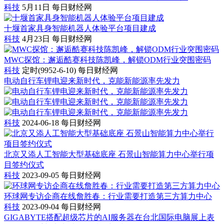
科技
5月11日
每日财经网
十堰首家具身智能机器人体验平台项目建成
科技
4月23日
每日财经网
MWC探馆：邂逅酷赛科技陈凯峰，解锁ODM行业突围密码
科技
定时(9952-6-10)
每日财经网
电动自行车锂电迎来新时代，克能新能源率先发力
科技
2024-06-18
每日财经网
北京又添人工智能大型基础底座 石景山智能算力中心举行项
目签约仪式
科技
2023-09-05
每日财经网
环球网专访企商在线詹胜春：行业需要打造第三方算力中心
科技
2023-09-04
每日财经网
GIGABYTE搭配超级芯片的AI服务器在台北国际电脑展上表