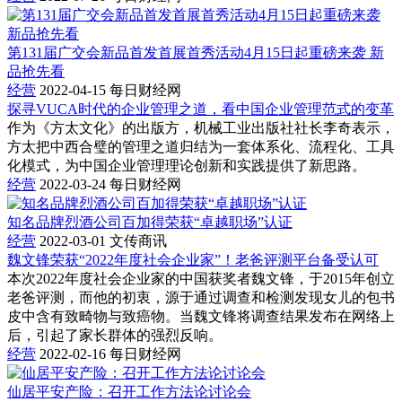
第131届广交会新品首发首展首秀活动4月15日起重磅来袭 新
品抢先看
经营
2022-04-15
每日财经网
探寻VUCA时代的企业管理之道，看中国企业管理范式的变革
作为《方太文化》的出版方，机械工业出版社社长李奇表示，
方太把中西合璧的管理之道归结为一套体系化、流程化、工具
化模式，为中国企业管理理论创新和实践提供了新思路。
经营
2022-03-24
每日财经网
知名品牌烈酒公司百加得荣获“卓越职场”认证
经营
2022-03-01
文传商讯
魏文锋荣获“2022年度社会企业家”！老爸评测平台备受认可
本次2022年度社会企业家的中国获奖者魏文锋，于2015年创立
老爸评测，而他的初衷，源于通过调查和检测发现女儿的包书
皮中含有致畸物与致癌物。当魏文锋将调查结果发布在网络上
后，引起了家长群体的强烈反响。
经营
2022-02-16
每日财经网
仙居平安产险：召开工作方法论讨论会