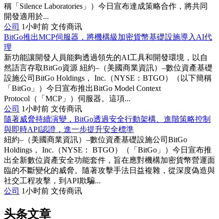
稱「Silence Laboratories」）今日宣布達成策略合作，將共同
開發適用於...
公司
1小时前
文传商讯
BitGo推出MCP伺服器，將機構級加密貨幣基礎設施導入AI代
理
新功能讓開發人員能夠透過領先的AI工具和開發環境，以自
然語言存取BitGo資源 紐約–（美國商業資訊）–數位資產基礎
設施公司BitGo Holdings， Inc.（NYSE：BTGO）（以下簡稱
「BitGo」）今日宣布推出BitGo Model Context
Protocol（「MCP」）伺服器。這項...
公司
1小时前
文传商讯
隨著威脅持續演變，BitGo透過安全行動架構、進階策略控制
與即時API認證，進一步提升安全標準
紐約–（美國商業資訊）–數位資產基礎設施公司BitGo
Holdings， Inc.（NYSE： BTGO）（「BitGo」）今日宣布推
出全新數位資產安全功能套件，旨在應對機構加密貨幣營運面
臨的不斷變化的威脅。隨著攻擊手法日益複雜，從深度偽造與
社交工程攻擊，到API欺騙...
公司
1小时前
文传商讯
头条文章