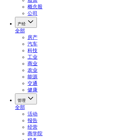
股票
概念股
公司
产经
全部
房产
汽车
科技
工业
商业
农业
能源
交通
健康
管理
全部
活动
报告
经营
商学院