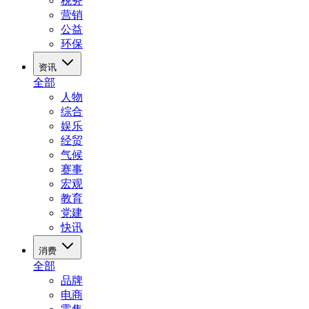
税务
营销
公益
环保
资讯
全部
人物
综合
娱乐
经贸
气候
赛事
宏观
教育
党建
快讯
消费
全部
品牌
电商