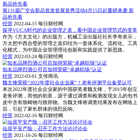
第131届广交会新品首发首展首秀活动4月15日起重磅来袭 新
品抢先看
经营
2022-04-15
每日财经网
探寻VUCA时代的企业管理之道，看中国企业管理范式的变革
作为《方太文化》的出版方，机械工业出版社社长李奇表示，
方太把中西合璧的管理之道归结为一套体系化、流程化、工具
化模式，为中国企业管理理论创新和实践提供了新思路。
经营
2022-03-24
每日财经网
知名品牌烈酒公司百加得荣获“卓越职场”认证
经营
2022-03-01
文传商讯
魏文锋荣获“2022年度社会企业家”！老爸评测平台备受认可
本次2022年度社会企业家的中国获奖者魏文锋，于2015年创立
老爸评测，而他的初衷，源于通过调查和检测发现女儿的包书
皮中含有致畸物与致癌物。当魏文锋将调查结果发布在网络上
后，引起了家长群体的强烈反响。
经营
2022-02-16
每日财经网
仙居平安产险：召开工作方法论讨论会
经营
2021-10-26
每日财经网