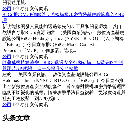
開發適用於...
公司
1小时前
文传商讯
BitGo推出MCP伺服器，將機構級加密貨幣基礎設施導入AI代
理
新功能讓開發人員能夠透過領先的AI工具和開發環境，以自
然語言存取BitGo資源 紐約–（美國商業資訊）–數位資產基礎
設施公司BitGo Holdings， Inc.（NYSE：BTGO）（以下簡稱
「BitGo」）今日宣布推出BitGo Model Context
Protocol（「MCP」）伺服器。這項...
公司
1小时前
文传商讯
隨著威脅持續演變，BitGo透過安全行動架構、進階策略控制
與即時API認證，進一步提升安全標準
紐約–（美國商業資訊）–數位資產基礎設施公司BitGo
Holdings， Inc.（NYSE： BTGO）（「BitGo」）今日宣布推
出全新數位資產安全功能套件，旨在應對機構加密貨幣營運面
臨的不斷變化的威脅。隨著攻擊手法日益複雜，從深度偽造與
社交工程攻擊，到API欺騙...
公司
1小时前
文传商讯
头条文章