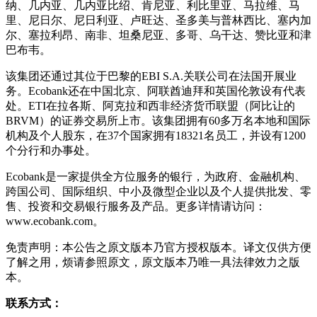
纳、几内亚、几内亚比绍、肯尼亚、利比里亚、马拉维、马
里、尼日尔、尼日利亚、卢旺达、圣多美与普林西比、塞内加
尔、塞拉利昂、南非、坦桑尼亚、多哥、乌干达、赞比亚和津
巴布韦。
该集团还通过其位于巴黎的EBI S.A.关联公司在法国开展业
务。Ecobank还在中国北京、阿联酋迪拜和英国伦敦设有代表
处。ETI在拉各斯、阿克拉和西非经济货币联盟（阿比让的
BRVM）的证券交易所上市。该集团拥有60多万名本地和国际
机构及个人股东，在37个国家拥有18321名员工，并设有1200
个分行和办事处。
Ecobank是一家提供全方位服务的银行，为政府、金融机构、
跨国公司、国际组织、中小及微型企业以及个人提供批发、零
售、投资和交易银行服务及产品。更多详情请访问：
www.ecobank.com。
免责声明：本公告之原文版本乃官方授权版本。译文仅供方便
了解之用，烦请参照原文，原文版本乃唯一具法律效力之版
本。
联系方式：