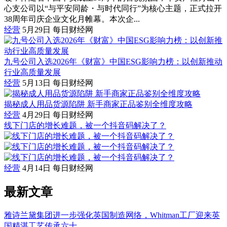
心支公司以“与平安同龄・与时代同行”为核心主题，正式拉开
38周年司庆企业文化月帷幕。本次企...
经营
5月29日
每日财经网
九号公司入选2026年《财富》中国ESG影响力榜：以创新推动
行业高质量发展
经营
5月13日
每日财经网
揭秘成人用品货源陷阱 新手商家正品鉴别全维度攻略
经营
4月29日
每日财经网
线下门店的增长难题，被一个抖音码解决了？
经营
4月14日
每日财经网
最新文章
雅诗兰黛集团进一步强化英国制造网络，Whitman工厂迎来英
国精湛工艺传承六十