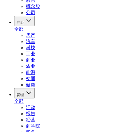
股票
概念股
公司
产经
全部
房产
汽车
科技
工业
商业
农业
能源
交通
健康
管理
全部
活动
报告
经营
商学院