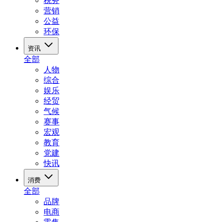
税务
营销
公益
环保
资讯
全部
人物
综合
娱乐
经贸
气候
赛事
宏观
教育
党建
快讯
消费
全部
品牌
电商